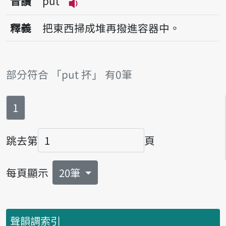
音讀
put
播放音讀put
釋義
把東西掃成堆再撥進容器中。
部分符合 「put 抔」 有0筆
第
頁
1
跳去第
頁
頁碼
每頁顯示
20筆
聲韻調索引