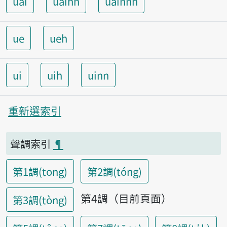
uai
uainn
uainnh
ue
ueh
ui
uih
uinn
重新選索引
聲調索引
¶
第1調(tong)
第2調(tóng)
第4調（目前頁面）
第3調(tòng)