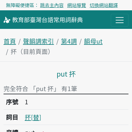
無障礙便捷區：
跳去主內容
網站導覽
切換網站翻譯
教育部
臺灣台語
常用詞
辭典
首頁
聲韻調索引
第4調
韻母ut
抔（目前頁面）
put 抔
主內容區塊
完全符合 「put 抔」 有1筆
序號1抔
序號
1
詞目
抔
替