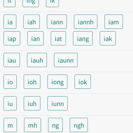
it
ing
ik
ia
iah
iann
iannh
iam
iap
ian
iat
iang
iak
iau
iauh
iaunn
io
ioh
iong
iok
iu
iuh
iunn
m
mh
ng
ngh