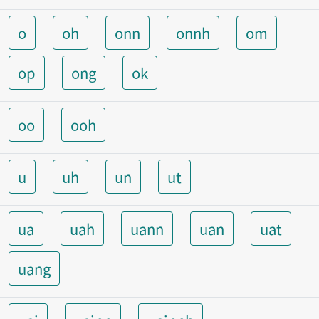
o
oh
onn
onnh
om
op
ong
ok
oo
ooh
u
uh
un
ut
ua
uah
uann
uan
uat
uang