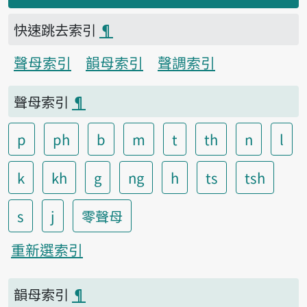
快速跳去索引
¶
聲母索引
韻母索引
聲調索引
聲母索引
¶
p
ph
b
m
t
th
n
l
k
kh
g
ng
h
ts
tsh
s
j
零聲母
重新選索引
韻母索引
¶