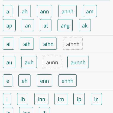
a
ah
ann
annh
am
ap
an
at
ang
ak
ai
aih
ainn
ainnh
au
auh
aunn
aunnh
e
eh
enn
ennh
i
ih
inn
im
ip
in