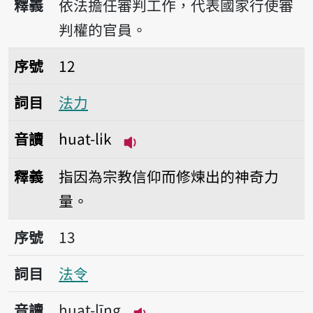
釋義
依法擔任審判工作，代表國家行使審
判權的官員。
序號12法力
序號
12
詞目
法力
音讀
huat-li̍k
播放音讀huat-li̍k
釋義
指因為宗教信仰而修煉出的神奇力
量。
序號13法令
序號
13
詞目
法令
音讀
huat-līng