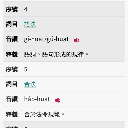
序號4語法
序號
4
詞目
語法
音讀
gí-huat/gú-huat
播放音讀gí-huat/gú-
釋義
語詞、語句形成的規律。
序號5合法
序號
5
詞目
合法
音讀
ha̍p-huat
播放音讀ha̍p-huat
釋義
合於法令規範。
序號6憲法