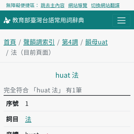
無障礙便捷區：
跳去主內容
網站導覽
切換網站翻譯
教育部
臺灣台語
常用詞
辭典
首頁
聲韻調索引
第4調
韻母uat
法（目前頁面）
huat 法
主內容區塊
完全符合 「huat 法」 有1筆
序號1法
序號
1
詞目
法