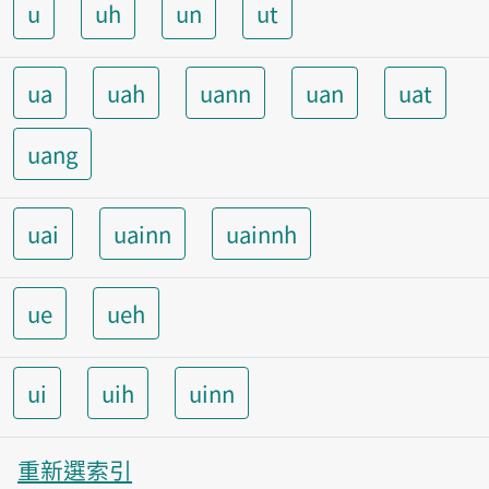
u
uh
un
ut
ua
uah
uann
uan
uat
uang
uai
uainn
uainnh
ue
ueh
ui
uih
uinn
重新選索引