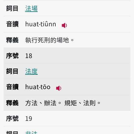
詞目
法場
音讀
huat-tiûnn
播放音讀huat-tiûnn
釋義
執行死刑的場地。
序號18法度
序號
18
詞目
法度
音讀
huat-tōo
播放音讀huat-tōo
釋義
方法、辦法。
規矩、法則。
序號19非法
序號
19
詞目
非法