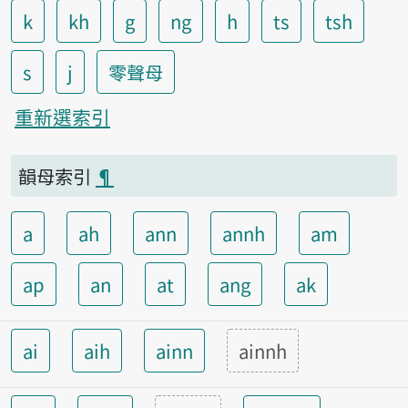
k
kh
g
ng
h
ts
tsh
s
j
零聲母
重新選索引
韻母索引
¶
a
ah
ann
annh
am
ap
an
at
ang
ak
ai
aih
ainn
ainnh