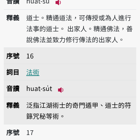
音讀
huat-su
播放音讀huat-su
釋義
道士。精通道法，可傳授或為人進行
法事的道士。
出家人。精通佛法，善
說佛法並致力修行傳法的出家人。
序號16法術
序號
16
詞目
法術
音讀
huat-su̍t
播放音讀huat-su̍t
釋義
泛指江湖術士的奇門遁甲、道士的符
籙咒秘等術。
序號17法場
序號
17