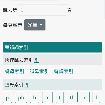
跳去第
頁
頁碼
每頁顯示
20筆
聲韻調索引
快速跳去索引
¶
聲母索引
韻母索引
聲調索引
聲母索引
¶
p
ph
b
m
t
th
n
l