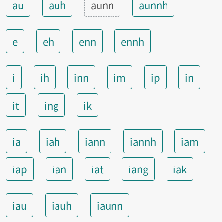
au
auh
aunn
aunnh
e
eh
enn
ennh
i
ih
inn
im
ip
in
it
ing
ik
ia
iah
iann
iannh
iam
iap
ian
iat
iang
iak
iau
iauh
iaunn