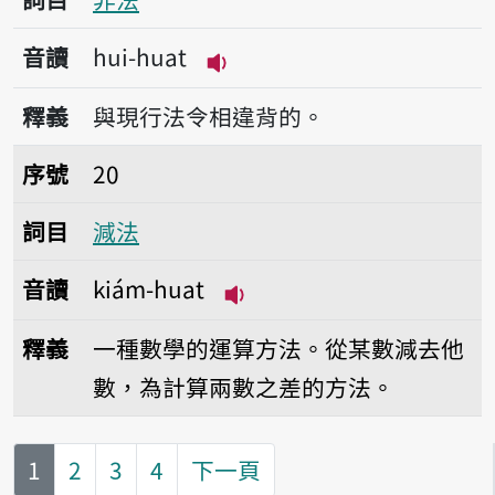
音讀
hui-huat
播放音讀hui-huat
釋義
與現行法令相違背的。
序號20減法
序號
20
詞目
減法
音讀
kiám-huat
播放音讀kiám-huat
釋義
一種數學的運算方法。從某數減去他
數，為計算兩數之差的方法。
第
頁
1
2
3
4
下一頁