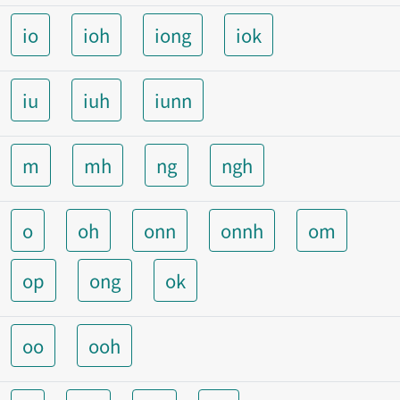
io
ioh
iong
iok
iu
iuh
iunn
m
mh
ng
ngh
o
oh
onn
onnh
om
op
ong
ok
oo
ooh