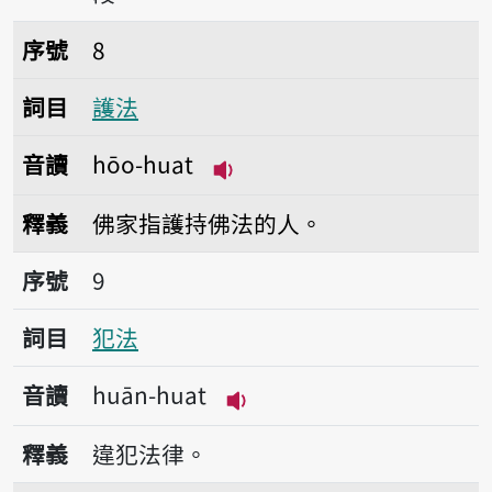
序號8護法
序號
8
詞目
護法
音讀
hōo-huat
播放音讀hōo-huat
釋義
佛家指護持佛法的人。
序號9犯法
序號
9
詞目
犯法
音讀
huān-huat
播放音讀huān-huat
釋義
違犯法律。