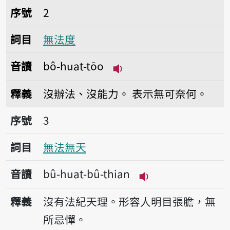
序號2無法度
序號
2
詞目
無法度
音讀
bô-huat-tōo
播放音讀bô-huat-tōo
釋義
沒辦法、沒能力。
表示無可奈何。
序號3無法無天
序號
3
詞目
無法無天
音讀
bû-huat-bû-thian
播放音讀bû-huat-b
釋義
沒有法紀天理。形容人明目張膽，無
所忌憚。