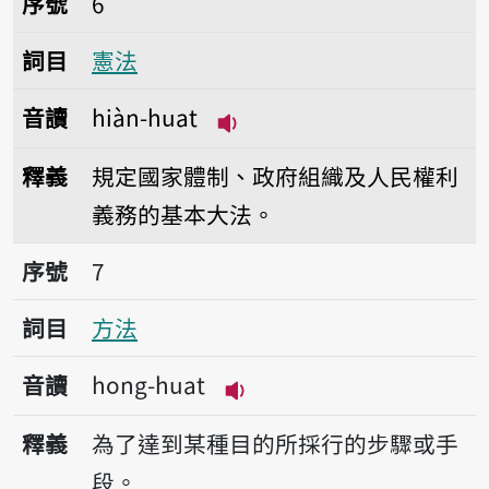
序號
6
詞目
憲法
音讀
hiàn-huat
播放音讀hiàn-huat
釋義
規定國家體制、政府組織及人民權利
義務的基本大法。
序號7方法
序號
7
詞目
方法
音讀
hong-huat
播放音讀hong-huat
釋義
為了達到某種目的所採行的步驟或手
段。