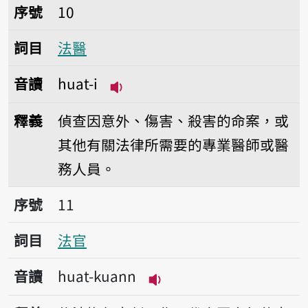
序號10法醫
序號
10
詞目
法醫
音讀
huat-i
播放音讀huat-i
釋義
偵查因意外、傷害、殺害的命案，或
其他有關法律所需要的專業醫師或醫
務人員。
序號11法官
序號
11
詞目
法官
音讀
huat-kuann
播放音讀huat-kuann