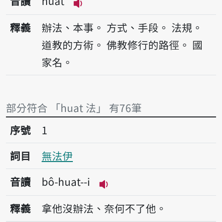
音讀
huat
播放音讀huat
釋義
辦法、本事。
方式、手段。
法規。
道教的方術。
佛教修行的路徑。
國
家名。
部分符合 「huat 法」 有76筆
序號1無法伊
序號
1
詞目
無法伊
音讀
bô-huat--i
播放音讀bô-huat--i
釋義
拿他沒辦法、奈何不了他。