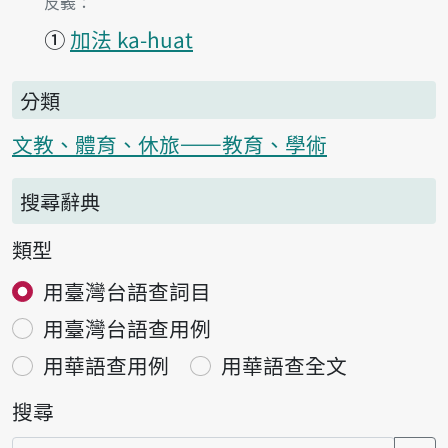
第1項釋義的
反義：
①
加法 ka-huat
分類
文教、體育、休旅——教育、學術
搜尋辭典
類型
用臺灣台語查詞目
用臺灣台語查用例
用華語查用例
用華語查全文
搜尋