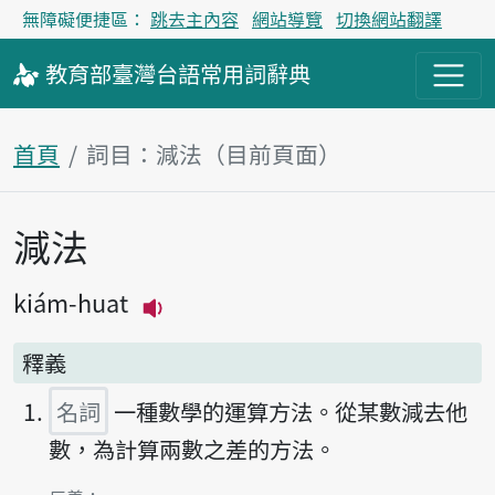
無障礙便捷區：
跳去主內容
網站導覽
切換網站翻譯
教育部
臺灣台語
常用詞
辭典
首頁
詞目：減法（目前頁面）
減法
主內容區塊
kiám-huat
播放主音讀kiám-huat
釋義
名詞
一種數學的運算方法。從某數減去他
數，為計算兩數之差的方法。