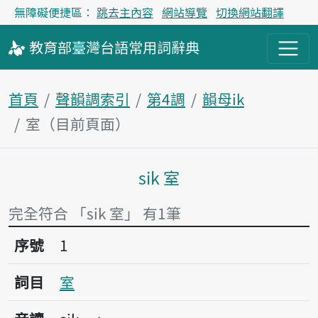
無障礙便捷區：
跳去主內容
網站導覽
切換網站翻譯
教育部
臺灣台語
常用詞
辭典
首頁
聲韻調索引
第4調
韻母ik
室（目前頁面）
sik 室
主內容區塊
完全符合 「sik 室」 有1筆
序號1室
序號
1
詞目
室