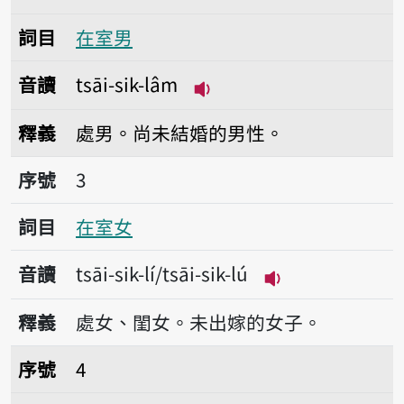
詞目
在室男
音讀
tsāi-sik-lâm
播放音讀tsāi-sik-lâm
釋義
處男。尚未結婚的男性。
序號3在室女
序號
3
詞目
在室女
音讀
tsāi-sik-lí/tsāi-sik-lú
播放音讀tsāi-sik-l
釋義
處女、閨女。未出嫁的女子。
序號4寢室
序號
4