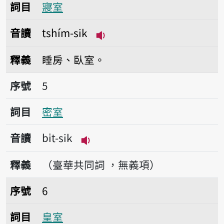
詞目
寢室
音讀
tshím-sik
播放音讀tshím-sik
釋義
睡房、臥室。
序號5密室
序號
5
詞目
密室
音讀
bi̍t-sik
播放音讀bi̍t-sik
釋義
（臺華共同詞 ，無義項）
序號6皇室
序號
6
詞目
皇室