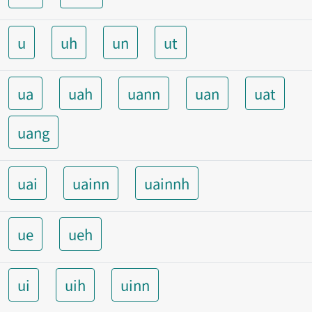
u
uh
un
ut
ua
uah
uann
uan
uat
uang
uai
uainn
uainnh
ue
ueh
ui
uih
uinn