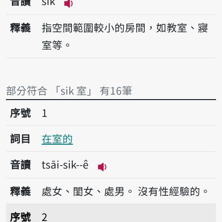
音讀
sik
播放音讀sik
釋義
指空間範圍較小的房間，如教室、寢
室等。
部分符合 「sik 室」 有16筆
序號1在室的
序號
1
詞目
在室的
音讀
tsāi-sik--ê
播放音讀tsāi-sik--ê
釋義
處女、閨女、處男。
沒有性經驗的。
序號2在室男
序號
2