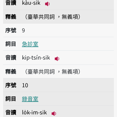
音讀
kàu-sik
播放音讀kàu-sik
釋義
（臺華共同詞 ，無義項）
序號9急診室
序號
9
詞目
急診室
音讀
kip-tsín-sik
播放音讀kip-tsín-sik
釋義
（臺華共同詞 ，無義項）
序號10錄音室
序號
10
詞目
錄音室
音讀
lo̍k-im-sik