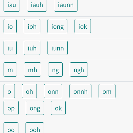
iau
iauh
iaunn
io
ioh
iong
iok
iu
iuh
iunn
m
mh
ng
ngh
o
oh
onn
onnh
om
op
ong
ok
oo
ooh