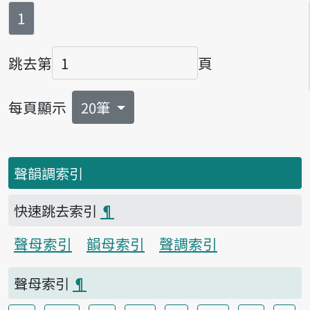
第
頁
1
跳去第
頁
頁碼
每頁顯示
20筆
聲韻調索引
快速跳去索引
¶
聲母索引
韻母索引
聲調索引
聲母索引
¶