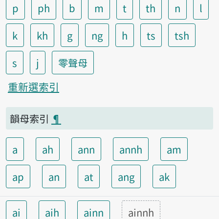
p
ph
b
m
t
th
n
l
k
kh
g
ng
h
ts
tsh
s
j
零聲母
重新選索引
韻母索引
¶
a
ah
ann
annh
am
ap
an
at
ang
ak
ai
aih
ainn
ainnh