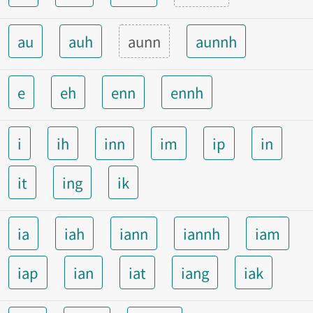
au
auh
aunn
aunnh
e
eh
enn
ennh
i
ih
inn
im
ip
in
it
ing
ik
ia
iah
iann
iannh
iam
iap
ian
iat
iang
iak