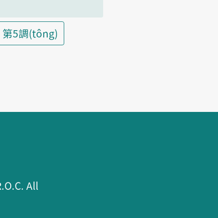
第5調(tông)
.C. All