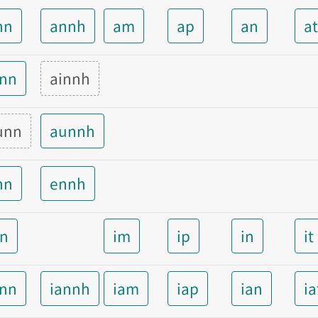
nn
annh
am
ap
an
a
inn
ainnh
unn
aunnh
nn
ennh
nn
im
ip
in
it
ann
iannh
iam
iap
ian
ia