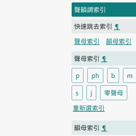
聲韻調索引
快速跳去索引
¶
聲母索引
韻母索引
聲母索引
¶
p
ph
b
m
s
j
零聲母
重新選索引
韻母索引
¶