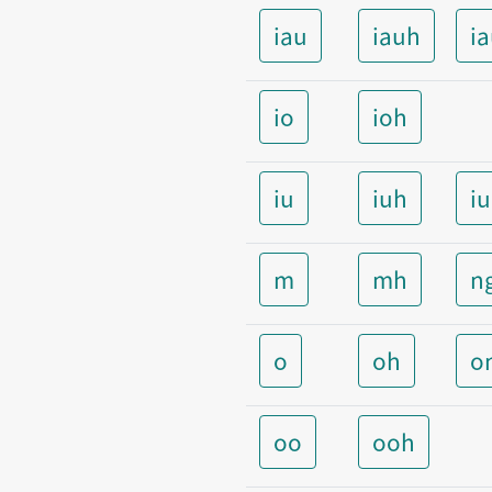
iau
iauh
i
io
ioh
iu
iuh
i
m
mh
n
o
oh
o
oo
ooh