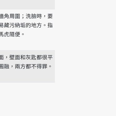
牆角周圍；洗臉時，要
易藏污納垢的地方。指
馬虎隨便。
é hīnn-khang.
面，壁面和灰匙都很平
圓融，兩方都不得罪。
bīn kng.