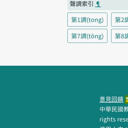
聲調索引
¶
第1調(tong)
第2調
第7調(tōng)
第8調(
頁腳區塊
意見回饋
中華民國教育部 
rights res