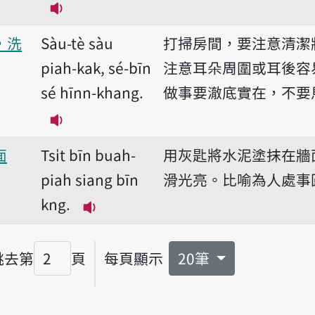
播放音讀Nuā-thôo bē-kôo-tit piah.
，洗
Sàu-tè sàu
打掃房間，要注意清潔
piah-kak, sé-bīn
注意耳朵周圍或耳後容
sé hīnn-khang.
做事要澈底實在，不要
播放音讀Sàu-tè sàu piah-kak, sé-bīn s
面
Tsi̍t bīn buah-
用灰匙將水泥塗抹在牆
piah siang bīn
滑光亮。比喻為人處事
kng.
播放音讀Tsi̍t bīn buah-piah siang 
跳去第
頁
每頁顯示
20筆
頁碼