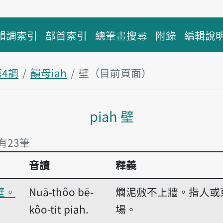
韻調索引
部首索引
總筆畫搜尋
附錄
編輯說
第4調
韻母iah
壁（目前頁面）
主內容區塊
piah 壁
有23筆
音讀
釋義
有23筆
壁。
Nuā-thôo bē-
爛泥敷不上牆。指人或
kôo-tit piah.
場。