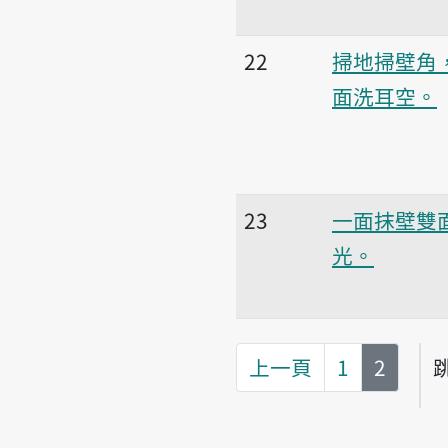
22
掃地掃壁角
面洗耳空。
23
一面抹壁雙
光。
第
頁
上一頁
1
2