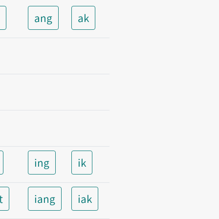
t
ang
ak
ing
ik
t
iang
iak