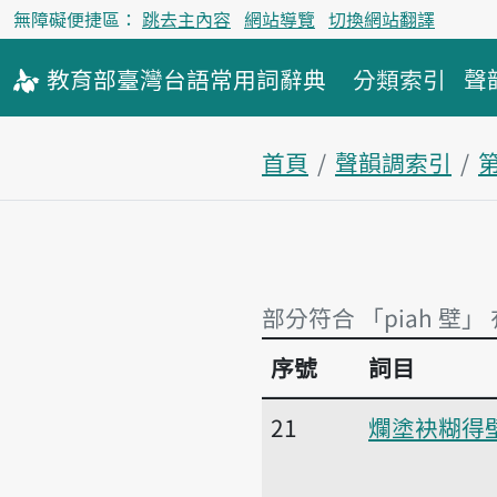
無障礙便捷區：
跳去主內容
網站導覽
切換網站翻譯
教育部
臺灣台語
常用詞
辭典
分類索引
聲
首頁
聲韻調索引
部分符合 「piah 壁」 
序號
詞目
部分符合 「piah 壁」 
21
爛塗袂糊得