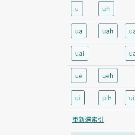
u
uh
ua
uah
u
uai
u
ue
ueh
ui
uih
u
重新選索引