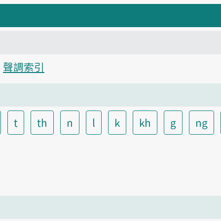
聲調索引
t
th
n
l
k
kh
g
ng