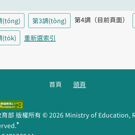
第4調（目前頁面）
(tóng)
第3調(tòng)
to̍k)
重新選索引
首頁
頭頁
版權所有 © 2026 Ministry of Education, R.O
®
erved.