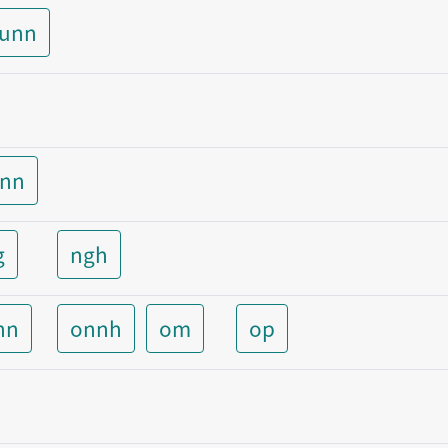
aunn
unn
g
ngh
nn
onnh
om
op