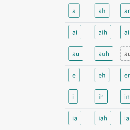
a
ah
a
ai
aih
a
au
auh
a
e
eh
e
i
ih
i
ia
iah
i