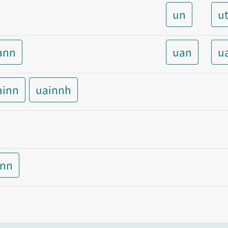
un
u
ann
uan
u
ainn
uainnh
inn