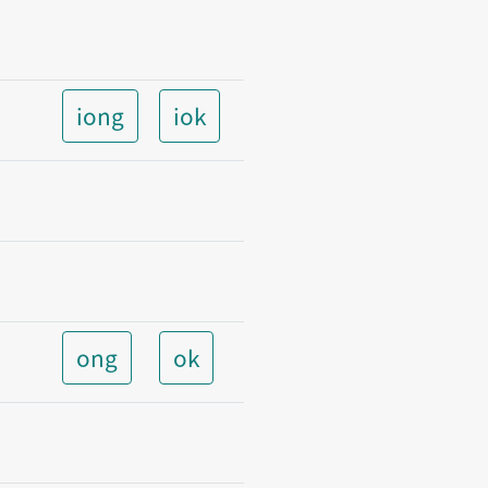
iong
iok
ong
ok