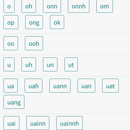
o
oh
onn
onnh
om
op
ong
ok
oo
ooh
u
uh
un
ut
ua
uah
uann
uan
uat
uang
uai
uainn
uainnh