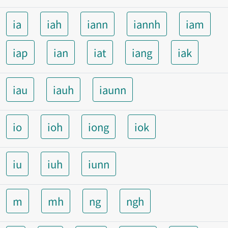
ia
iah
iann
iannh
iam
iap
ian
iat
iang
iak
iau
iauh
iaunn
io
ioh
iong
iok
iu
iuh
iunn
m
mh
ng
ngh