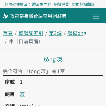
無障礙便捷區：
跳去主內容
網站導覽
切換網站翻譯
教育部
臺灣台語
常用詞
辭典
首頁
聲韻調索引
第3調
韻母ong
凍（目前頁面）
tòng 凍
主內容區塊
完全符合 「tòng 凍」 有1筆
序號1凍
序號
1
詞目
凍