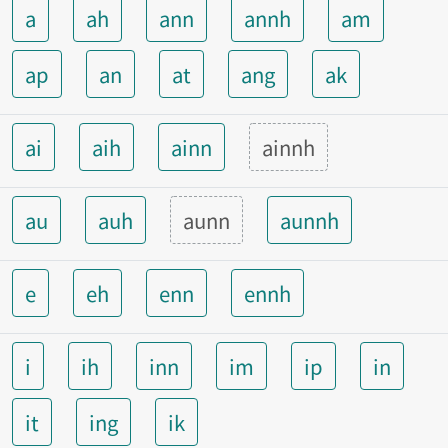
a
ah
ann
annh
am
ap
an
at
ang
ak
ai
aih
ainn
ainnh
au
auh
aunn
aunnh
e
eh
enn
ennh
i
ih
inn
im
ip
in
it
ing
ik