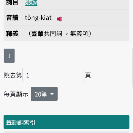
詞目
凍結
音讀
tòng-kiat
播放音讀tòng-kiat
釋義
（臺華共同詞 ，無義項）
第
頁
1
跳去第
頁
頁碼
每頁顯示
20筆
聲韻調索引