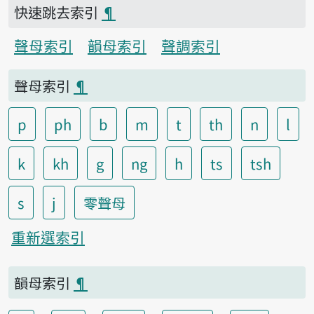
快速跳去索引
¶
聲母索引
韻母索引
聲調索引
聲母索引
¶
p
ph
b
m
t
th
n
l
k
kh
g
ng
h
ts
tsh
s
j
零聲母
重新選索引
韻母索引
¶