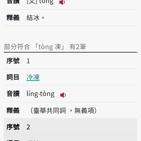
音讀
文
tòng
播放音讀tòng
釋義
結冰。
部分符合 「tòng 凍」 有2筆
序號1冷凍
序號
1
詞目
冷凍
音讀
líng-tòng
播放音讀líng-tòng
釋義
（臺華共同詞 ，無義項）
序號2凍結
序號
2