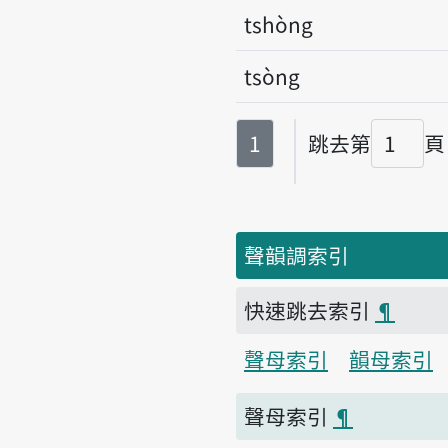
tshòng
tsòng
第
頁
1
跳去第
頁
頁碼
聲韻調索引
快速跳去索引
¶
聲母索引
韻母索引
聲母索引
¶