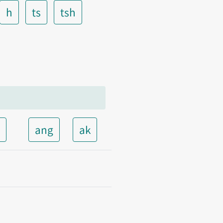
h
ts
tsh
t
ang
ak