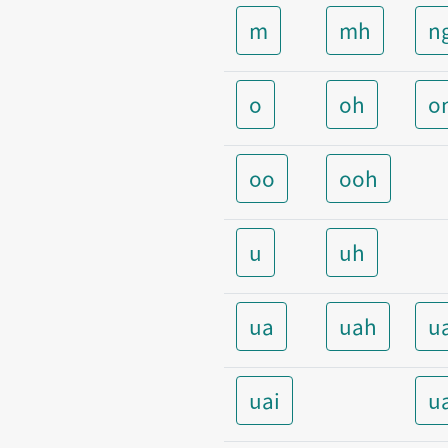
m
mh
n
o
oh
o
oo
ooh
u
uh
ua
uah
u
uai
u