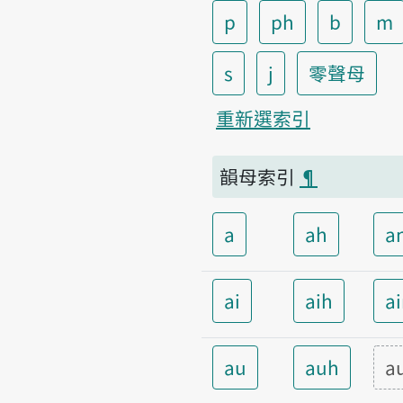
p
ph
b
m
s
j
零聲母
重新選索引
韻母索引
¶
a
ah
a
ai
aih
a
au
auh
a