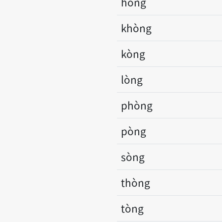
hòng
khòng
kòng
lòng
phòng
pòng
sòng
thòng
tòng