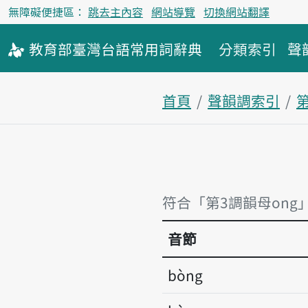
無障礙便捷區：
跳去主內容
網站導覽
切換網站翻譯
教育部
臺灣台語
常用詞
辭典
分類索引
聲
首頁
聲韻調索引
符合「第3調韻母ong
音節
bòng