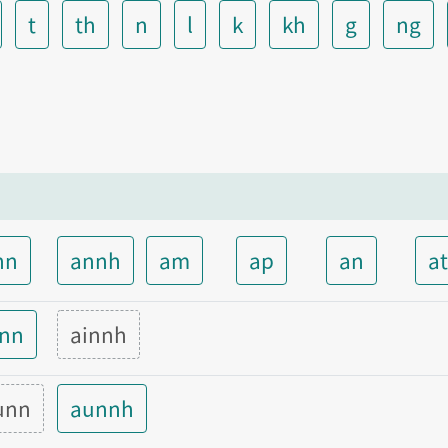
t
th
n
l
k
kh
g
ng
nn
annh
am
ap
an
a
inn
ainnh
unn
aunnh