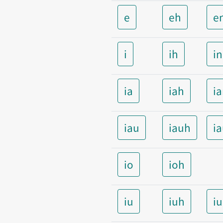
e
eh
e
i
ih
i
ia
iah
i
iau
iauh
i
io
ioh
iu
iuh
i