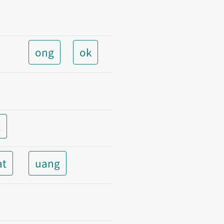
ong
ok
t
at
uang