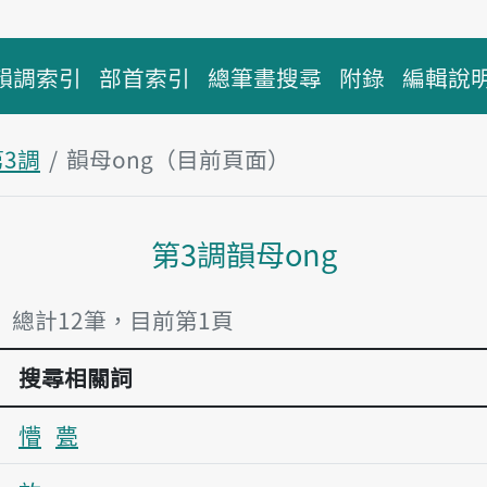
韻調索引
部首索引
總筆畫搜尋
附錄
編輯說
第3調
韻母ong（目前頁面）
主內容區塊
第3調韻母ong
」 總計12筆，目前第1頁
搜尋相關詞
懵
甍