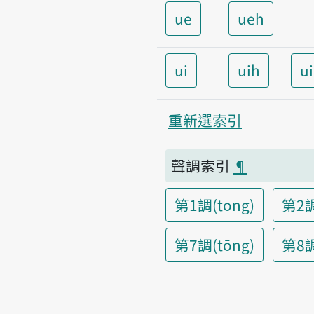
ue
ueh
ui
uih
u
重新選索引
聲調索引
¶
第1調(tong)
第2調
第7調(tōng)
第8調(