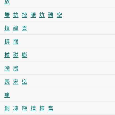
放
壙
抗
控
曠
炕
礦
空
摃
絳
貢
挵
閬
椪
碰
膨
嗙
謗
喪
宋
送
痛
侗
凍
噸
擋
棟
當