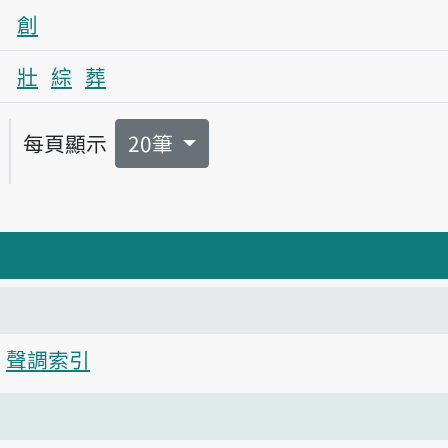
創
壯
綜
葬
每頁顯示
20筆
聲調索引