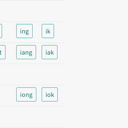
ing
ik
t
iang
iak
iong
iok