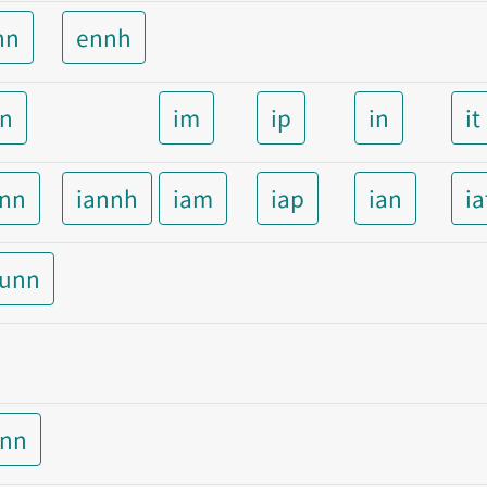
nn
ennh
nn
im
ip
in
it
ann
iannh
iam
iap
ian
ia
aunn
unn