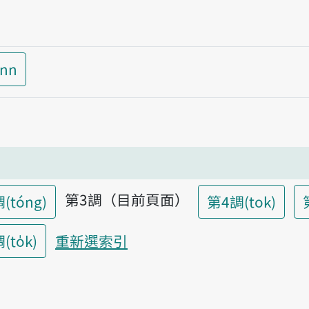
inn
第3調（目前頁面）
(tóng)
第4調(tok)
to̍k)
重新選索引