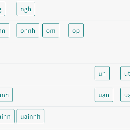
g
ngh
nn
onnh
om
op
un
u
ann
uan
u
ainn
uainnh