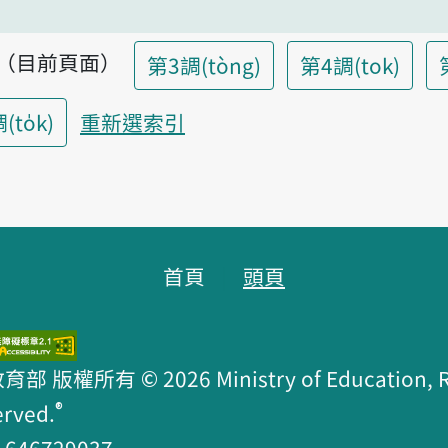
調（目前頁面）
第3調(tòng)
第4調(tok)
to̍k)
重新選索引
首頁
頭頁
版權所有 © 2026 Ministry of Education, R.O
®
erved.