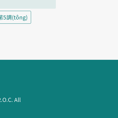
第5調(tông)
.C. All