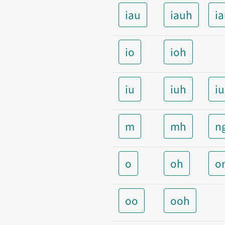
iau
iauh
i
io
ioh
iu
iuh
i
m
mh
n
o
oh
o
oo
ooh