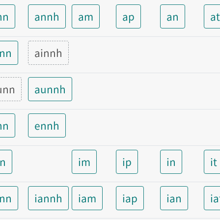
nn
annh
am
ap
an
a
inn
ainnh
unn
aunnh
nn
ennh
nn
im
ip
in
it
ann
iannh
iam
iap
ian
ia