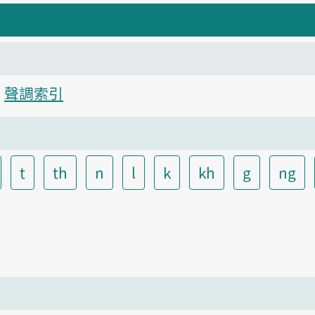
聲調索引
t
th
n
l
k
kh
g
ng