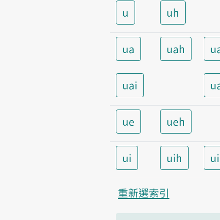
u
uh
ua
uah
u
uai
u
ue
ueh
ui
uih
u
重新選索引