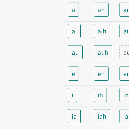
a
ah
a
ai
aih
a
au
auh
a
e
eh
e
i
ih
i
ia
iah
i