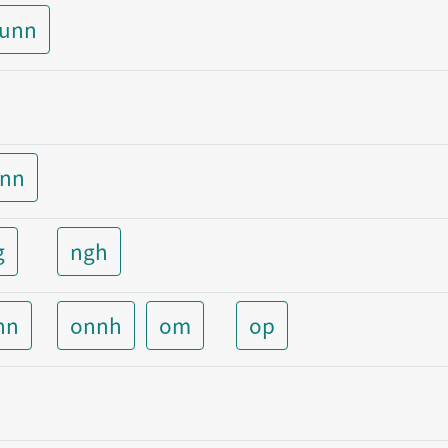
aunn
unn
g
ngh
nn
onnh
om
op