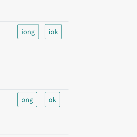
iong
iok
ong
ok