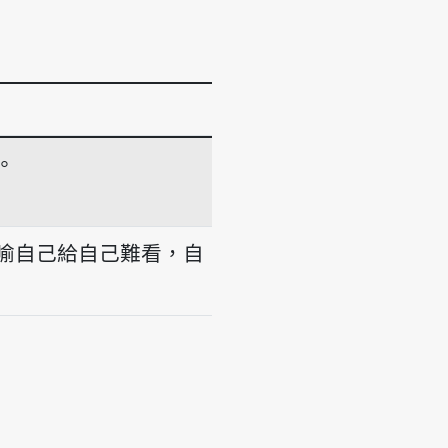
。
喻自己給自己難看，自
ah-bīn.