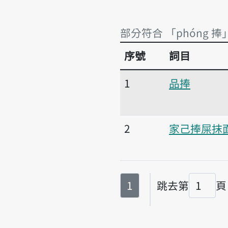
部分符合 「phóng 捧
序號
詞目
部分符合 「phóng 捧
1
品捧
2
家己捧屎抹
第
頁
1
跳去第
頁
頁碼