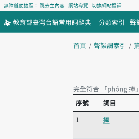
無障礙便捷區：
跳去主內容
網站導覽
切換網站翻譯
教育部
臺灣台語
常用詞
辭典
分類索引
聲
首頁
聲韻調索引
完全符合 「phóng 捧
序號
詞目
完全符合 「phóng 捧
1
捧