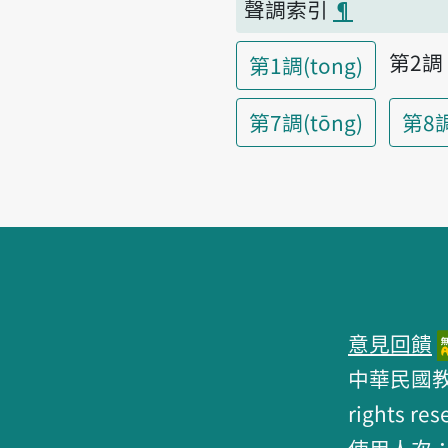
聲調索引
¶
第2
第1調(tong)
第7調(tōng)
第8調(
頁腳區塊
意見回饋
中華民國教育部 
rights res