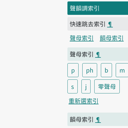
聲韻調索引
快速跳去索引
¶
聲母索引
韻母索引
聲母索引
¶
p
ph
b
m
s
j
零聲母
重新選索引
韻母索引
¶