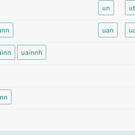
un
u
ann
uan
u
ainn
uainnh
inn