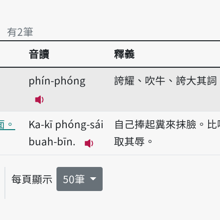
」 有2筆
音讀
釋義
」 有2筆
phín-phóng
誇耀、吹牛、誇大其詞
播放音讀phín-phóng
面。
Ka-kī phóng-sái
自己捧起糞來抹臉。比
buah-bīn.
取其辱。
播放音讀Ka-kī phóng-sái bu
每頁顯示
50筆