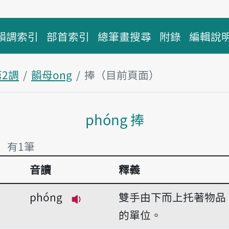
韻調索引
部首索引
總筆畫搜尋
附錄
編輯說
第2調
韻母ong
捧（目前頁面）
主內容區塊
phóng 捧
」 有1筆
音讀
釋義
」 有1筆
phóng
雙手由下而上托著物品
播放音讀phóng
的單位。