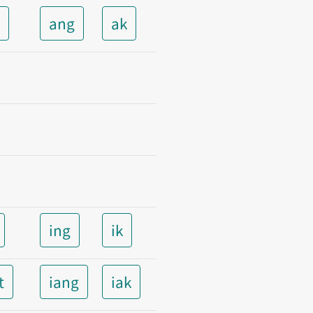
t
ang
ak
ing
ik
t
iang
iak