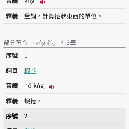
音讀
kńg
播放音讀kńg
釋義
量詞。計算捲狀東西的單位。
部分符合 「kńg 卷」 有3筆
序號1蝦卷
序號
1
詞目
蝦卷
音讀
hê-kńg
播放音讀hê-kńg
釋義
蝦捲。
序號2雞卷
序號
2