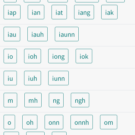
iap
ian
iat
iang
iak
iau
iauh
iaunn
io
ioh
iong
iok
iu
iuh
iunn
m
mh
ng
ngh
o
oh
onn
onnh
om