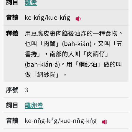
詞目
雞卷
音讀
ke-kńg/kue-kńg
播放音讀ke-kńg/kue
釋義
用豆腐皮裹肉餡後油炸的一種食物。
也叫「肉繭」(bah-kián)，又叫「五
香捲」，南部的人叫「肉繭仔」
(bah-kián-á)。用「網紗油」做的叫
做「網紗糋」。
序號3雞卵卷
序號
3
詞目
雞卵卷
音讀
ke-nn̄g-kńg/kue-nn̄g-kńg
播放音讀ke-n