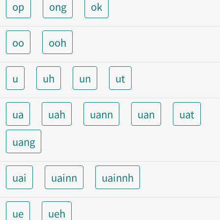
op
ong
ok
oo
ooh
u
uh
un
ut
ua
uah
uann
uan
uat
uang
uai
uainn
uainnh
ue
ueh