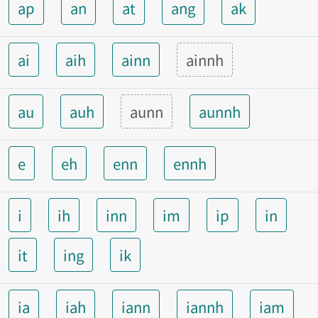
ap
an
at
ang
ak
ai
aih
ainn
ainnh
au
auh
aunn
aunnh
e
eh
enn
ennh
i
ih
inn
im
ip
in
it
ing
ik
ia
iah
iann
iannh
iam