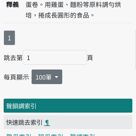
釋義
蛋卷。用雞蛋、麵粉等原料調勻烘
培，捲成長圓形的食品。
第
頁
1
跳去第
頁
頁碼
每頁顯示
100筆
聲韻調索引
快速跳去索引
¶