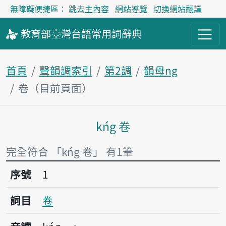
無障礙便捷區：
跳去主內容
網站導覽
切換網站翻譯
教育部
臺灣台語
常用詞
辭典
首頁
聲韻調索引
第2調
韻母ng
卷（目前頁面）
kńg 卷
主內容區塊
完全符合 「kńg 卷」 有1筆
序號1卷
序號
1
詞目
卷