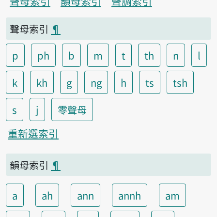
聲母索引
韻母索引
聲調索引
聲母索引
¶
p
ph
b
m
t
th
n
l
k
kh
g
ng
h
ts
tsh
s
j
零聲母
重新選索引
韻母索引
¶
a
ah
ann
annh
am