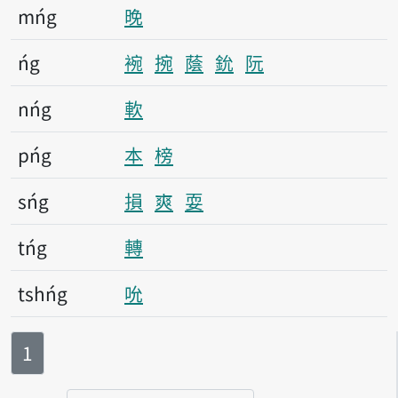
mńg
晚
ńg
䘼
捥
蔭
鈗
阮
nńg
軟
pńg
本
榜
sńg
損
爽
耍
tńg
轉
tshńg
吮
第
頁
1