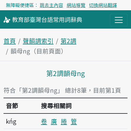
無障礙便捷區：
跳去主內容
網站導覽
切換網站翻譯
教育部
臺灣台語
常用詞
辭典
首頁
聲韻調索引
第2調
韻母ng（目前頁面）
第2調韻母ng
主內容區塊
符合「第2調韻母ng」 總計8筆，目前第1頁
音節
搜尋相關詞
kńg
卷
廣
捲
管