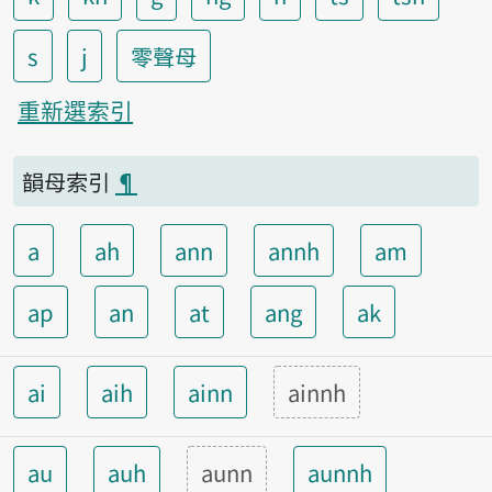
s
j
零聲母
重新選索引
韻母索引
¶
a
ah
ann
annh
am
ap
an
at
ang
ak
ai
aih
ainn
ainnh
au
auh
aunn
aunnh