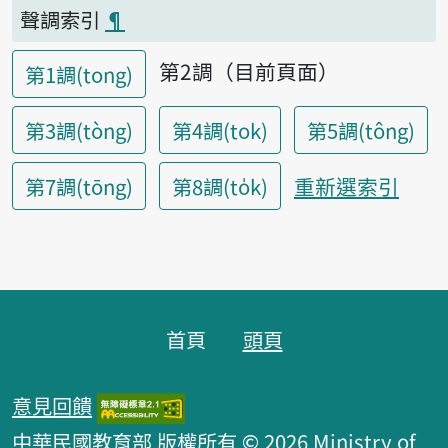
聲調索引
¶
第2調（目前頁面）
第1調(tong)
第3調(tòng)
第4調(tok)
第5調(tông)
重新選索引
第7調(tōng)
第8調(to̍k)
頁腳區塊
首頁
頭頁
意見回饋
中華民國教育部 版權所有 © 2026 Ministry of