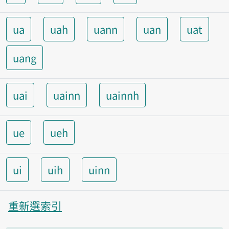
ua
uah
uann
uan
uat
uang
uai
uainn
uainnh
ue
ueh
ui
uih
uinn
重新選索引