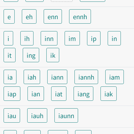
e
eh
enn
ennh
i
ih
inn
im
ip
in
it
ing
ik
ia
iah
iann
iannh
iam
iap
ian
iat
iang
iak
iau
iauh
iaunn