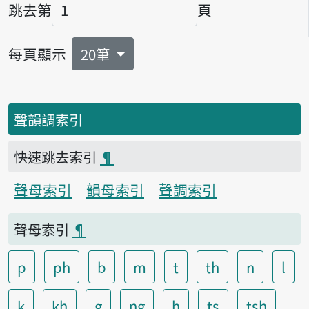
跳去第
頁
頁碼
每頁顯示
20筆
聲韻調索引
快速跳去索引
¶
聲母索引
韻母索引
聲調索引
聲母索引
¶
p
ph
b
m
t
th
n
l
k
kh
g
ng
h
ts
tsh