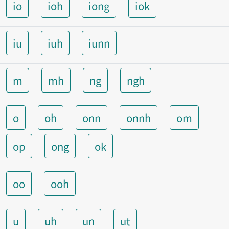
io
ioh
iong
iok
iu
iuh
iunn
m
mh
ng
ngh
o
oh
onn
onnh
om
op
ong
ok
oo
ooh
u
uh
un
ut