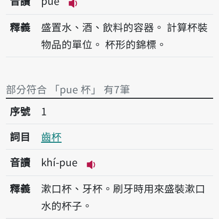
音讀
pue
播放音讀pue
釋義
盛置水、酒、飲料的容器。
計算杯裝
物品的單位。
杯形的錦標。
部分符合 「pue 杯」 有7筆
序號1齒杯
序號
1
詞目
齒杯
音讀
khí-pue
播放音讀khí-pue
釋義
漱口杯、牙杯。刷牙時用來盛裝漱口
水的杯子。