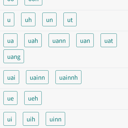
u
uh
un
ut
ua
uah
uann
uan
uat
uang
uai
uainn
uainnh
ue
ueh
ui
uih
uinn