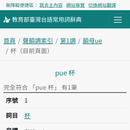
無障礙便捷區：
跳去主內容
網站導覽
切換網站翻譯
教育部
臺灣台語
常用詞
辭典
首頁
聲韻調索引
第1調
韻母ue
杯（目前頁面）
pue 杯
主內容區塊
完全符合 「pue 杯」 有1筆
序號1杯
序號
1
詞目
杯