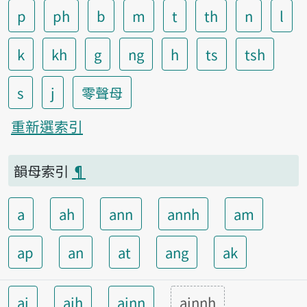
p
ph
b
m
t
th
n
l
k
kh
g
ng
h
ts
tsh
s
j
零聲母
重新選索引
韻母索引
¶
a
ah
ann
annh
am
ap
an
at
ang
ak
ai
aih
ainn
ainnh