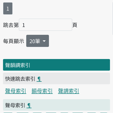
第
頁
1
跳去第
頁
頁碼
每頁顯示
20筆
聲韻調索引
快速跳去索引
¶
聲母索引
韻母索引
聲調索引
聲母索引
¶