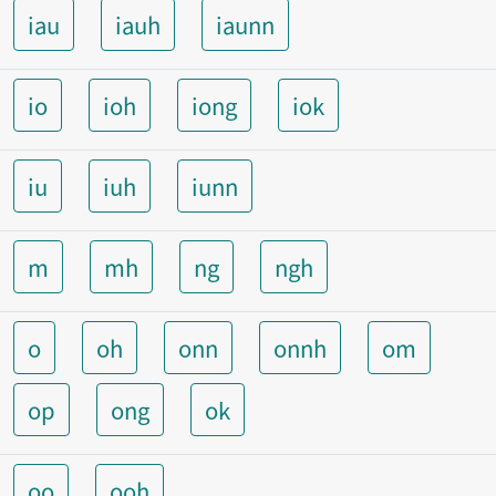
iau
iauh
iaunn
io
ioh
iong
iok
iu
iuh
iunn
m
mh
ng
ngh
o
oh
onn
onnh
om
op
ong
ok
oo
ooh