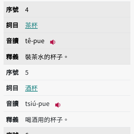
序號4茶杯
序號
4
詞目
茶杯
音讀
tê-pue
播放音讀tê-pue
釋義
裝茶水的杯子。
序號5酒杯
序號
5
詞目
酒杯
音讀
tsiú-pue
播放音讀tsiú-pue
釋義
喝酒用的杯子。
序號6乾杯