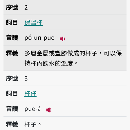
序號2保溫杯
序號
2
詞目
保溫杯
音讀
pó-un-pue
播放音讀pó-un-pue
釋義
多層金屬或塑膠做成的杯子，可以保
持杯內飲水的溫度。
序號3杯仔
序號
3
詞目
杯仔
音讀
pue-á
播放音讀pue-á
釋義
杯子。