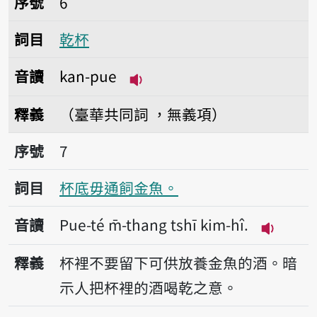
序號
6
詞目
乾杯
音讀
kan-pue
播放音讀kan-pue
釋義
（臺華共同詞 ，無義項）
序號7杯底毋通飼金魚。
序號
7
詞目
杯底毋通飼金魚。
音讀
Pue-té m̄-thang tshī kim-hî.
播放音讀Pu
釋義
杯裡不要留下可供放養金魚的酒。暗
示人把杯裡的酒喝乾之意。