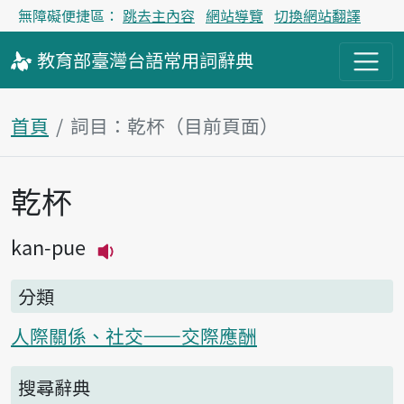
無障礙便捷區：
跳去主內容
網站導覽
切換網站翻譯
教育部
臺灣台語
常用詞
辭典
首頁
詞目：乾杯（目前頁面）
乾杯
主內容區塊
kan-pue
播放主音讀kan-pue
分類
人際關係、社交——交際應酬
搜尋辭典