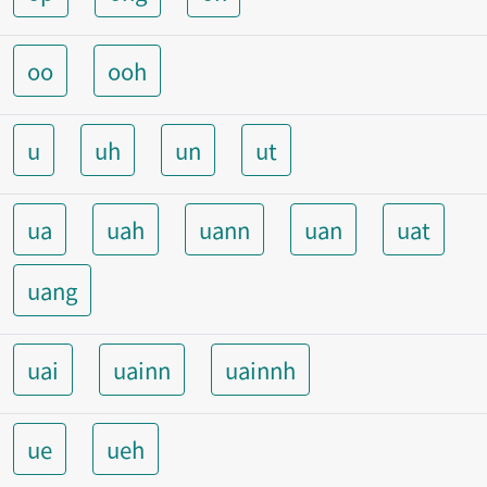
oo
ooh
u
uh
un
ut
ua
uah
uann
uan
uat
uang
uai
uainn
uainnh
ue
ueh