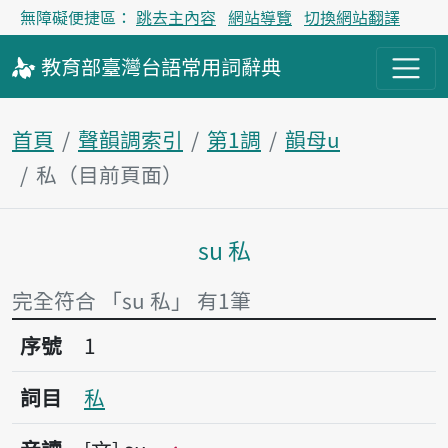
無障礙便捷區：
跳去主內容
網站導覽
切換網站翻譯
教育部
臺灣台語
常用詞
辭典
首頁
聲韻調索引
第1調
韻母u
私（目前頁面）
su 私
主內容區塊
完全符合 「su 私」 有1筆
序號1私
序號
1
詞目
私