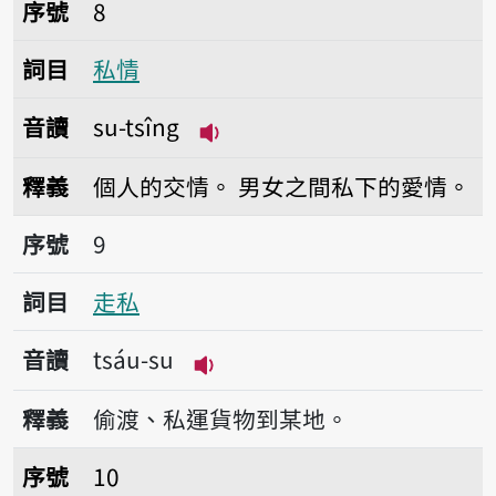
序號8私情
序號
8
詞目
私情
音讀
su-tsîng
播放音讀su-tsîng
釋義
個人的交情。
男女之間私下的愛情。
序號9走私
序號
9
詞目
走私
音讀
tsáu-su
播放音讀tsáu-su
釋義
偷渡、私運貨物到某地。
序號10自私
序號
10