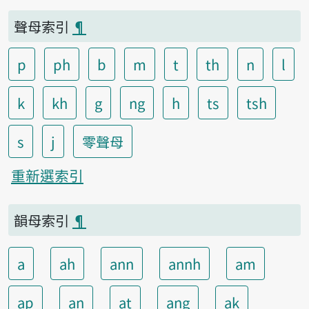
聲母索引
¶
p
ph
b
m
t
th
n
l
k
kh
g
ng
h
ts
tsh
s
j
零聲母
重新選索引
韻母索引
¶
a
ah
ann
annh
am
ap
an
at
ang
ak