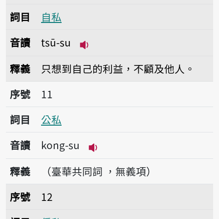
詞目
自私
音讀
tsū-su
播放音讀tsū-su
釋義
只想到自己的利益，不顧及他人。
序號11公私
序號
11
詞目
公私
音讀
kong-su
播放音讀kong-su
釋義
（臺華共同詞 ，無義項）
序號12偏私
序號
12