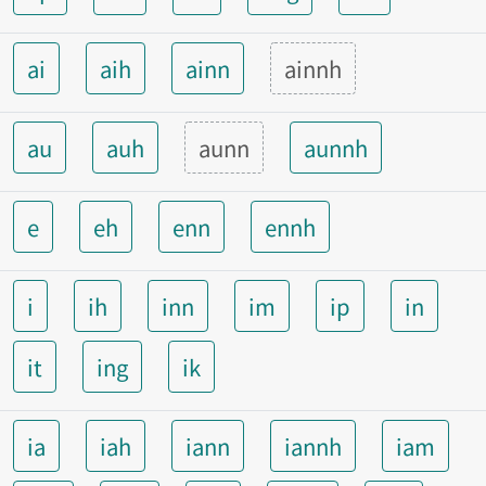
ai
aih
ainn
ainnh
au
auh
aunn
aunnh
e
eh
enn
ennh
i
ih
inn
im
ip
in
it
ing
ik
ia
iah
iann
iannh
iam