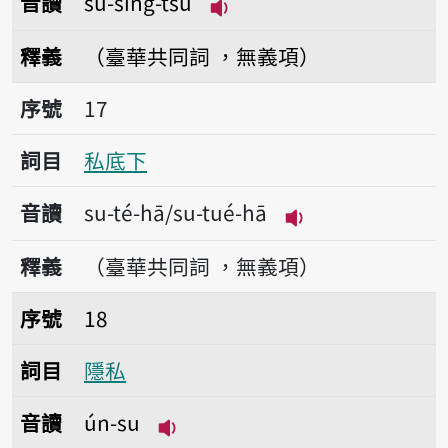
音讀
su-sing-tsú
播放音讀su-sing-tsú
釋義
（臺華共同詞 ，無義項）
序號17私底下
序號
17
詞目
私底下
音讀
su-té-hā/su-tué-hā
播放音讀su-té-hā/
釋義
（臺華共同詞 ，無義項）
序號18隱私
序號
18
詞目
隱私
音讀
ún-su