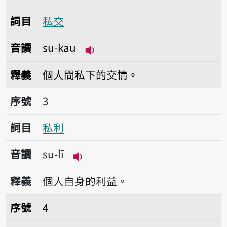
詞目
私交
音讀
su-kau
播放音讀su-kau
釋義
個人間私下的交情。
序號3私利
序號
3
詞目
私利
音讀
su-lī
播放音讀su-lī
釋義
個人自身的利益。
序號4私立
序號
4