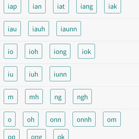
iap
ian
iat
iang
iak
iau
iauh
iaunn
io
ioh
iong
iok
iu
iuh
iunn
m
mh
ng
ngh
o
oh
onn
onnh
om
op
ong
ok