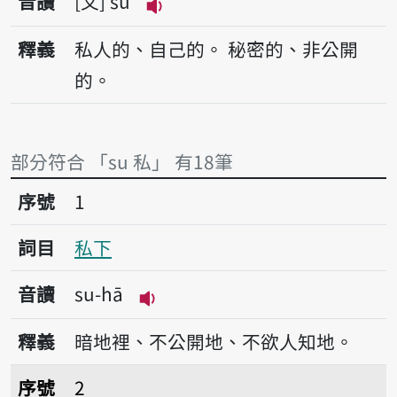
音讀
文
su
播放音讀su
釋義
私人的、自己的。
秘密的、非公開
的。
部分符合 「su 私」 有18筆
序號1私下
序號
1
詞目
私下
音讀
su-hā
播放音讀su-hā
釋義
暗地裡、不公開地、不欲人知地。
序號2私交
序號
2