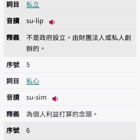
詞目
私立
音讀
su-li̍p
播放音讀su-li̍p
釋義
不是政府設立，由財團法人或私人創
辦的。
序號5私心
序號
5
詞目
私心
音讀
su-sim
播放音讀su-sim
釋義
為個人利益打算的念頭。
序號6私事
序號
6