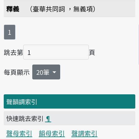
播放音讀ún-su
釋義
（臺華共同詞 ，無義項）
第
頁
1
跳去第
頁
頁碼
每頁顯示
20筆
聲韻調索引
快速跳去索引
¶
聲母索引
韻母索引
聲調索引