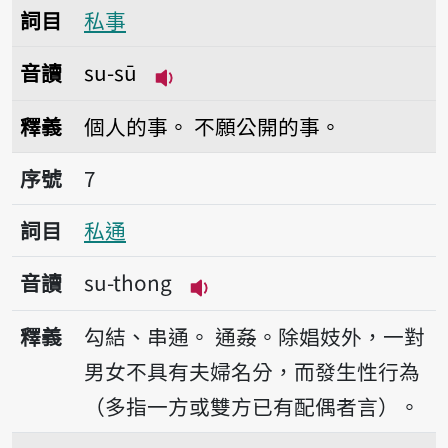
詞目
私事
音讀
su-sū
播放音讀su-sū
釋義
個人的事。
不願公開的事。
序號7私通
序號
7
詞目
私通
音讀
su-thong
播放音讀su-thong
釋義
勾結、串通。
通姦。除娼妓外，一對
男女不具有夫婦名分，而發生性行為
（多指一方或雙方已有配偶者言）。