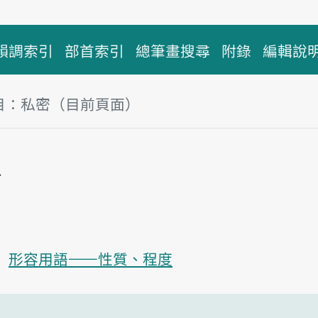
韻調索引
部首索引
總筆畫搜尋
附錄
編輯說
目：私密（目前頁面）
塊
密
播放主音讀su-bi̍t
形容用語——性質、程度