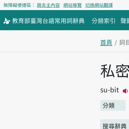
無障礙便捷區：
跳去主內容
網站導覽
切換網站翻譯
教育部
臺灣台語
常用詞
辭典
分類索引
聲
首頁
詞
主內容區
私
su-bi̍t
分類
搜尋辭典