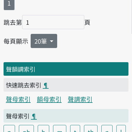
第
頁
1
跳去第
頁
頁碼
每頁顯示
20筆
聲韻調索引
快速跳去索引
¶
聲母索引
韻母索引
聲調索引
聲母索引
¶