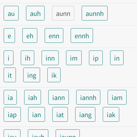
au
auh
aunn
aunnh
e
eh
enn
ennh
i
ih
inn
im
ip
in
it
ing
ik
ia
iah
iann
iannh
iam
iap
ian
iat
iang
iak
iau
iauh
iaunn