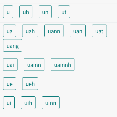
u
uh
un
ut
ua
uah
uann
uan
uat
uang
uai
uainn
uainnh
ue
ueh
ui
uih
uinn