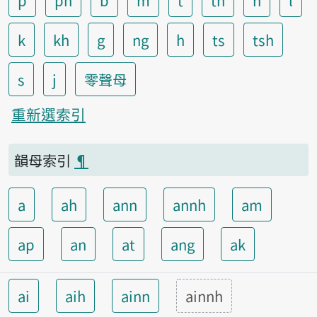
p
ph
b
m
t
th
n
l
k
kh
g
ng
h
ts
tsh
s
j
零聲母
重新選索引
韻母索引
¶
a
ah
ann
annh
am
ap
an
at
ang
ak
ai
aih
ainn
ainnh