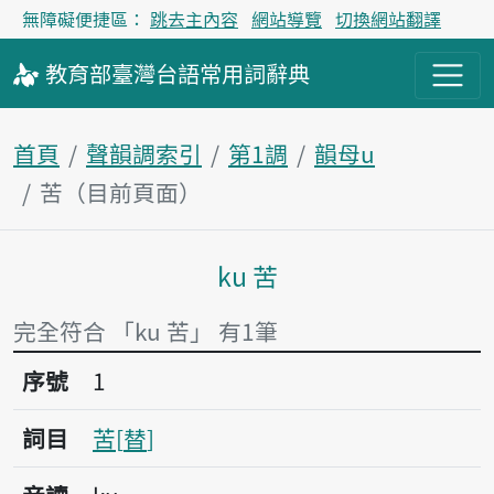
無障礙便捷區：
跳去主內容
網站導覽
切換網站翻譯
教育部
臺灣台語
常用詞
辭典
首頁
聲韻調索引
第1調
韻母u
苦（目前頁面）
ku 苦
主內容區塊
完全符合 「ku 苦」 有1筆
序號1苦
序號
1
詞目
苦
替