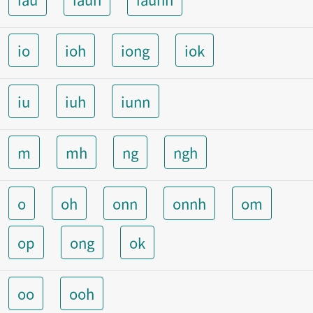
io
ioh
iong
iok
iu
iuh
iunn
m
mh
ng
ngh
o
oh
onn
onnh
om
op
ong
ok
oo
ooh