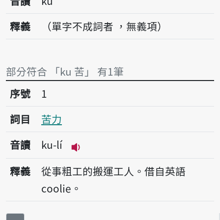
音讀
ku
釋義
（單字不成詞者 ，無義項）
部分符合 「ku 苦」 有1筆
序號1苦力
序號
1
詞目
苦力
音讀
ku-lí
播放音讀ku-lí
釋義
從事粗工的搬運工人。借自英語
coolie。