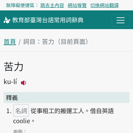
無障礙便捷區：
跳去主內容
網站導覽
切換網站翻譯
教育部
臺灣台語
常用詞
辭典
首頁
詞目：苦力（目前頁面）
苦力
主內容區塊
ku-lí
播放主音讀ku-lí
釋義
名詞
從事粗工的搬運工人。借自英語
coolie。
第1項釋義的
用例：