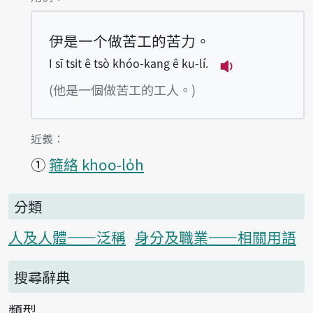
伊是一个做苦工的苦力。
I sī tsi̍t ê tsò khóo-kang ê ku-lí.
播放例句I sī tsi̍
(他是一個做苦工的工人。)
第1項釋義的
近義：
①
箍絡 khoo-lo̍h
分類
人及人體——泛稱
身分及職業——相關用語
搜尋辭典
類型