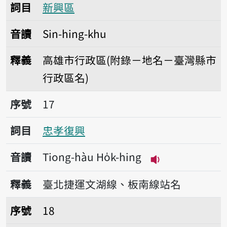
詞目
新興區
音讀
Sin-hing-khu
釋義
高雄市行政區(附錄－地名－臺灣縣市
行政區名)
序號17忠孝復興
序號
17
詞目
忠孝復興
音讀
Tiong-hàu Ho̍k-hing
播放音讀Tiong-hà
釋義
臺北捷運文湖線、板南線站名
序號18家和萬事興，家亂萬世窮。
序號
18