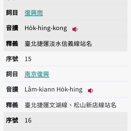
詞目
復興崗
音讀
Ho̍k-hing-kong
播放音讀Ho̍k-hing-k
釋義
臺北捷運淡水信義線站名
序號15南京復興
序號
15
詞目
南京復興
音讀
Lâm-kiann Ho̍k-hing
播放音讀Lâm-kia
釋義
臺北捷運文湖線、松山新店線站名
序號16新興區
序號
16