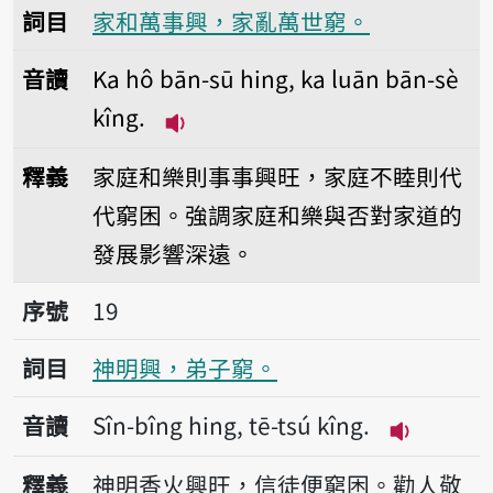
詞目
家和萬事興，家亂萬世窮。
音讀
Ka hô bān-sū hing, ka luān bān-sè
kîng.
播放音讀Ka hô bān-sū hing, ka l
釋義
家庭和樂則事事興旺，家庭不睦則代
代窮困。強調家庭和樂與否對家道的
發展影響深遠。
序號19神明興，弟子窮。
序號
19
詞目
神明興，弟子窮。
音讀
Sîn-bîng hing, tē-tsú kîng.
播放音讀Sîn-
釋義
神明香火興旺，信徒便窮困。勸人敬