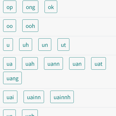
op
ong
ok
oo
ooh
u
uh
un
ut
ua
uah
uann
uan
uat
uang
uai
uainn
uainnh
ue
ueh