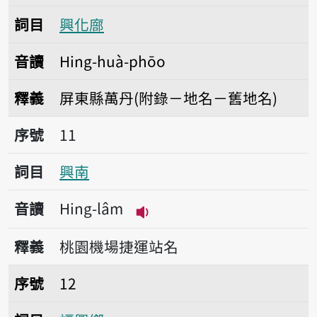
詞目
興化廍
音讀
Hing-huà-phōo
釋義
屏東縣萬丹(附錄－地名－舊地名)
序號11興南
序號
11
詞目
興南
音讀
Hing-lâm
播放音讀Hing-lâm
釋義
桃園機場捷運站名
序號12福興鄉
序號
12