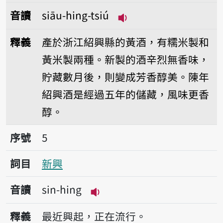
音讀
siāu-hing-tsiú
播放音讀siāu-hing-tsi
釋義
產於浙江紹興縣的黃酒，有糯米製和
黃米製兩種。新製的酒辛烈無香味，
貯藏數月後，則變成芳香醇美。陳年
紹興酒是經過五年的儲藏，風味更香
醇。
序號5新興
序號
5
詞目
新興
音讀
sin-hing
播放音讀sin-hing
釋義
最近興起，正在流行。