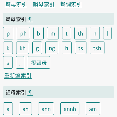
聲母索引
韻母索引
聲調索引
聲母索引
¶
p
ph
b
m
t
th
n
l
k
kh
g
ng
h
ts
tsh
s
j
零聲母
重新選索引
韻母索引
¶
a
ah
ann
annh
am