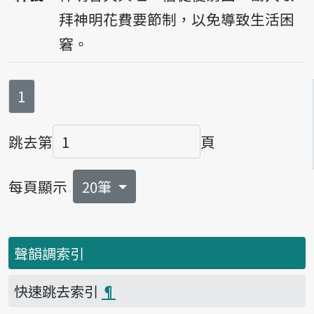
拜神明花費要節制，以免導致生活困
窘。
第
頁
1
跳去第
頁
頁碼
每頁顯示
20筆
聲韻調索引
快速跳去索引
¶