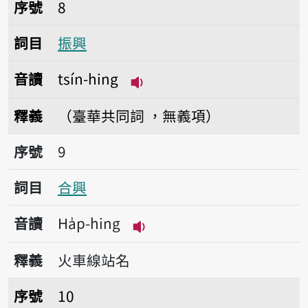
序號8振興
序號
8
詞目
振興
音讀
tsín-hing
播放音讀tsín-hing
釋義
（臺華共同詞 ，無義項）
序號9合興
序號
9
詞目
合興
音讀
Ha̍p-hing
播放音讀Ha̍p-hing
釋義
火車線站名
序號10興化廍
序號
10