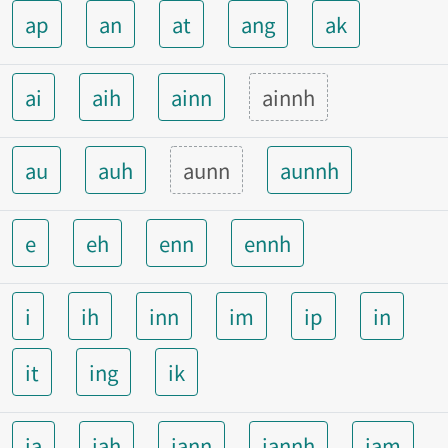
ap
an
at
ang
ak
ai
aih
ainn
ainnh
au
auh
aunn
aunnh
e
eh
enn
ennh
i
ih
inn
im
ip
in
it
ing
ik
ia
iah
iann
iannh
iam