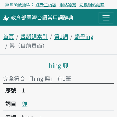
無障礙便捷區：
跳去主內容
網站導覽
切換網站翻譯
教育部
臺灣台語
常用詞
辭典
首頁
聲韻調索引
第1調
韻母ing
興（目前頁面）
hing 興
主內容區塊
完全符合 「hing 興」 有1筆
序號1興
序號
1
詞目
興