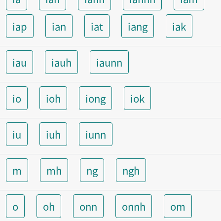
iap
ian
iat
iang
iak
iau
iauh
iaunn
io
ioh
iong
iok
iu
iuh
iunn
m
mh
ng
ngh
o
oh
onn
onnh
om