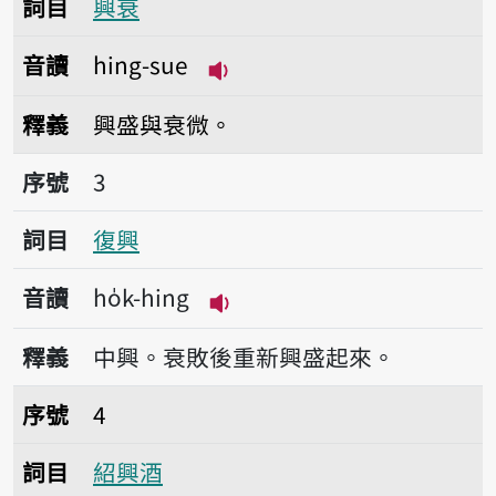
詞目
興衰
音讀
hing-sue
播放音讀hing-sue
釋義
興盛與衰微。
序號3復興
序號
3
詞目
復興
音讀
ho̍k-hing
播放音讀ho̍k-hing
釋義
中興。衰敗後重新興盛起來。
序號4紹興酒
序號
4
詞目
紹興酒