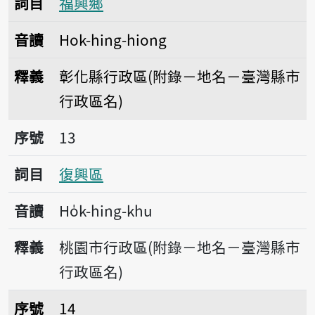
詞目
福興鄉
音讀
Hok-hing-hiong
釋義
彰化縣行政區(附錄－地名－臺灣縣市
行政區名)
序號13復興區
序號
13
詞目
復興區
音讀
Ho̍k-hing-khu
釋義
桃園市行政區(附錄－地名－臺灣縣市
行政區名)
序號14復興崗
序號
14