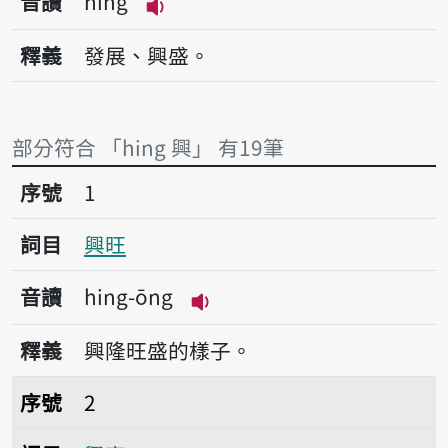
音讀
hing
播放音讀hing
釋義
發展、興盛。
部分符合 「hing 興」 有19筆
序號1興旺
序號
1
詞目
興旺
音讀
hing-ōng
播放音讀hing-ōng
釋義
興隆旺盛的樣子。
序號2興衰
序號
2