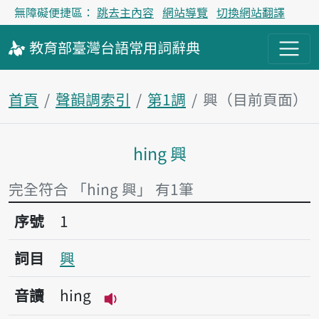
無障礙便捷區：
跳去主內容
網站導覽
切換網站翻譯
教育部
臺灣台語
常用詞
辭典
首頁
聲韻調索引
第1調
興（目前頁面）
hing 興
主內容區塊
完全符合 「hing 興」 有1筆
序號1興
序號
1
詞目
興
音讀
hing