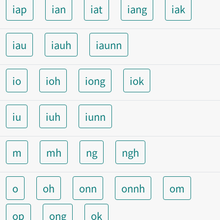
iap
ian
iat
iang
iak
iau
iauh
iaunn
io
ioh
iong
iok
iu
iuh
iunn
m
mh
ng
ngh
o
oh
onn
onnh
om
op
ong
ok