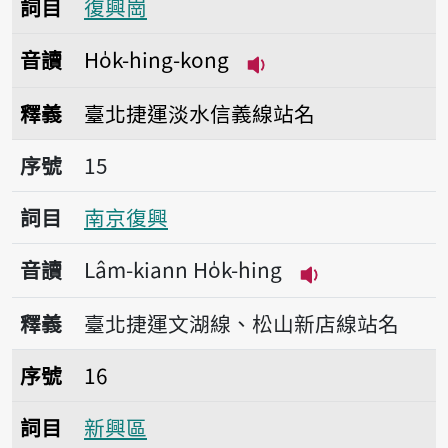
詞目
復興崗
音讀
Ho̍k-hing-kong
播放音讀Ho̍k-hing-k
釋義
臺北捷運淡水信義線站名
序號15南京復興
序號
15
詞目
南京復興
音讀
Lâm-kiann Ho̍k-hing
播放音讀Lâm-kia
釋義
臺北捷運文湖線、松山新店線站名
序號16新興區
序號
16
詞目
新興區