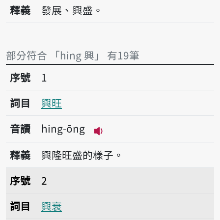
播放音讀hing
釋義
發展、興盛。
部分符合 「hing 興」 有19筆
序號1興旺
序號
1
詞目
興旺
音讀
hing-ōng
播放音讀hing-ōng
釋義
興隆旺盛的樣子。
序號2興衰
序號
2
詞目
興衰