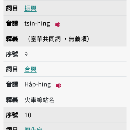
詞目
振興
音讀
tsín-hing
播放音讀tsín-hing
釋義
（臺華共同詞 ，無義項）
序號9合興
序號
9
詞目
合興
音讀
Ha̍p-hing
播放音讀Ha̍p-hing
釋義
火車線站名
序號10興化廍
序號
10
詞目
興化廍