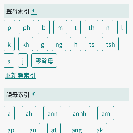
聲母索引
¶
p
ph
b
m
t
th
n
l
k
kh
g
ng
h
ts
tsh
s
j
零聲母
重新選索引
韻母索引
¶
a
ah
ann
annh
am
ap
an
at
ang
ak