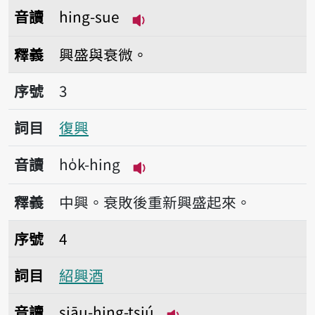
音讀
hing-sue
播放音讀hing-sue
釋義
興盛與衰微。
序號3復興
序號
3
詞目
復興
音讀
ho̍k-hing
播放音讀ho̍k-hing
釋義
中興。衰敗後重新興盛起來。
序號4紹興酒
序號
4
詞目
紹興酒
音讀
siāu-hing-tsiú