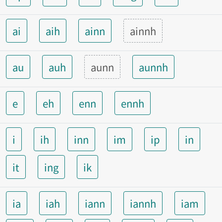
ai
aih
ainn
ainnh
au
auh
aunn
aunnh
e
eh
enn
ennh
i
ih
inn
im
ip
in
it
ing
ik
ia
iah
iann
iannh
iam