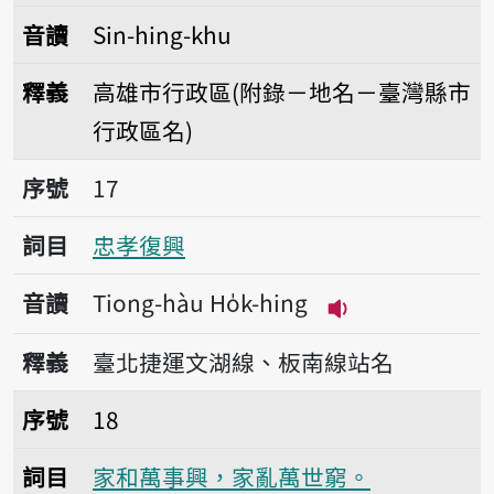
音讀
Sin-hing-khu
釋義
高雄市行政區(附錄－地名－臺灣縣市
行政區名)
序號17忠孝復興
序號
17
詞目
忠孝復興
音讀
Tiong-hàu Ho̍k-hing
播放音讀Tiong-hà
釋義
臺北捷運文湖線、板南線站名
序號18家和萬事興，家亂萬世窮。
序號
18
詞目
家和萬事興，家亂萬世窮。