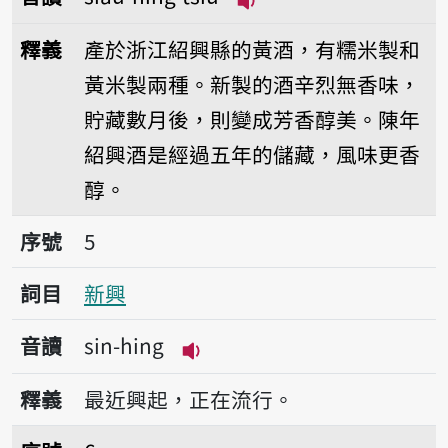
播放音讀siāu-hing-tsi
釋義
產於浙江紹興縣的黃酒，有糯米製和
黃米製兩種。新製的酒辛烈無香味，
貯藏數月後，則變成芳香醇美。陳年
紹興酒是經過五年的儲藏，風味更香
醇。
序號5新興
序號
5
詞目
新興
音讀
sin-hing
播放音讀sin-hing
釋義
最近興起，正在流行。
序號6興建