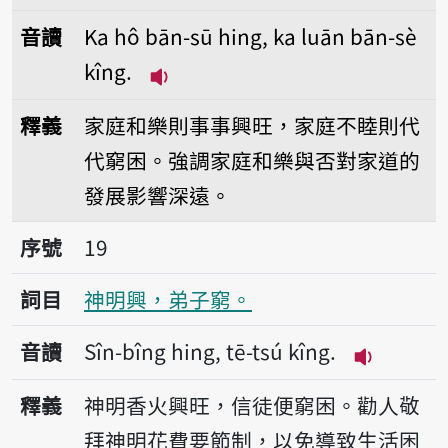
音讀
Ka hô bān-sū hing, ka luān bān-sè
kîng.
播放音讀Ka hô bān-sū hing, ka l
釋義
家庭和樂則事事興旺，家庭不睦則代
代窮困。強調家庭和樂與否對家道的
發展影響深遠。
序號19神明興，弟子窮。
序號
19
詞目
神明興，弟子窮。
音讀
Sîn-bîng hing, tē-tsú kîng.
播放音讀Sîn-
釋義
神明香火興旺，信徒便窮困。勸人敬
拜神明花費要節制，以免導致生活困