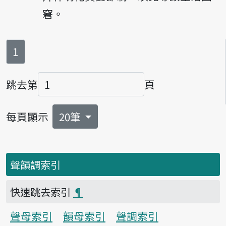
窘。
第
頁
1
跳去第
頁
頁碼
每頁顯示
20筆
聲韻調索引
快速跳去索引
¶
聲母索引
韻母索引
聲調索引