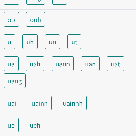
oo
ooh
u
uh
un
ut
ua
uah
uann
uan
uat
uang
uai
uainn
uainnh
ue
ueh