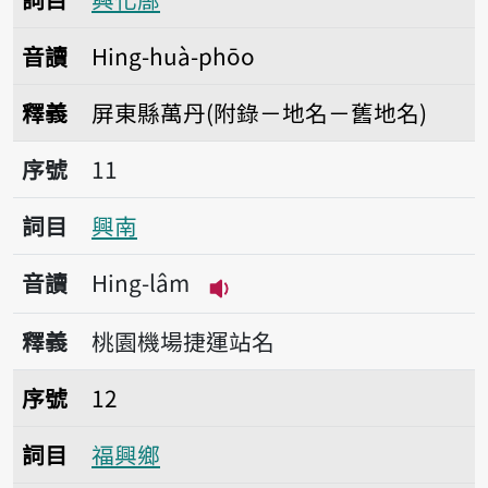
音讀
Hing-huà-phōo
釋義
屏東縣萬丹(附錄－地名－舊地名)
序號11興南
序號
11
詞目
興南
音讀
Hing-lâm
播放音讀Hing-lâm
釋義
桃園機場捷運站名
序號12福興鄉
序號
12
詞目
福興鄉