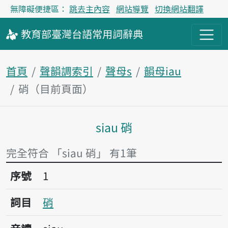
無障礙便捷區：
跳去主內容
網站導覽
切換網站翻譯
教育部
臺灣台語
常用詞
辭典
首頁
聲韻調索引
聲母s
韻母iau
硝（目前頁面）
siau 硝
主內容區塊
完全符合 「siau 硝」 有1筆
序號1硝
序號
1
詞目
硝