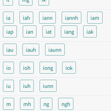
ia
iah
iann
iannh
iam
iap
ian
iat
iang
iak
iau
iauh
iaunn
io
ioh
iong
iok
iu
iuh
iunn
m
mh
ng
ngh