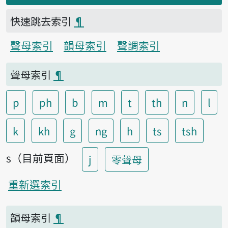
快速跳去索引
¶
聲母索引
韻母索引
聲調索引
聲母索引
¶
p
ph
b
m
t
th
n
l
k
kh
g
ng
h
ts
tsh
s（目前頁面）
j
零聲母
重新選索引
韻母索引
¶