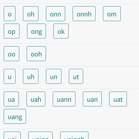
o
oh
onn
onnh
om
op
ong
ok
oo
ooh
u
uh
un
ut
ua
uah
uann
uan
uat
uang