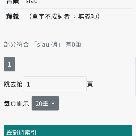
音讀
siau
釋義
（單字不成詞者 ，無義項）
部分符合 「siau 硝」 有0筆
第
頁
1
跳去第
頁
頁碼
每頁顯示
20筆
聲韻調索引