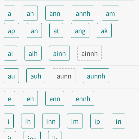
a
ah
ann
annh
am
ap
an
at
ang
ak
ai
aih
ainn
ainnh
au
auh
aunn
aunnh
e
eh
enn
ennh
i
ih
inn
im
ip
in
it
ing
ik