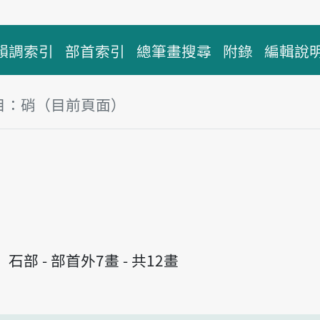
韻調索引
部首索引
總筆畫搜尋
附錄
編輯說
目：硝（目前頁面）
塊
石部 - 部首外7畫 - 共12畫