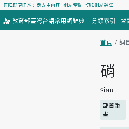
無障礙便捷區：
跳去主內容
網站導覽
切換網站翻譯
教育部
臺灣台語
常用詞
辭典
分類索引
聲
首頁
詞
主內容區
硝
siau
部首筆
畫