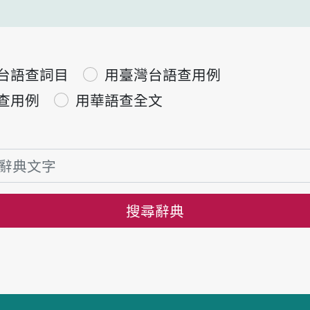
台語查詞目
用臺灣台語查用例
查用例
用華語查全文
搜尋辭典