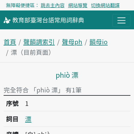
無障礙便捷區：
跳去主內容
網站導覽
切換網站翻譯
教育部
臺灣台語
常用詞
辭典
首頁
聲韻調索引
聲母ph
韻母io
漂（目前頁面）
phiò 漂
主內容區塊
完全符合 「phiò 漂」 有1筆
序號1漂
序號
1
詞目
漂