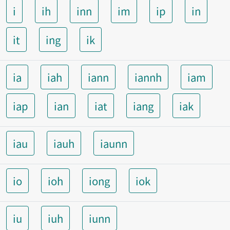
i
ih
inn
im
ip
in
it
ing
ik
ia
iah
iann
iannh
iam
iap
ian
iat
iang
iak
iau
iauh
iaunn
io
ioh
iong
iok
iu
iuh
iunn