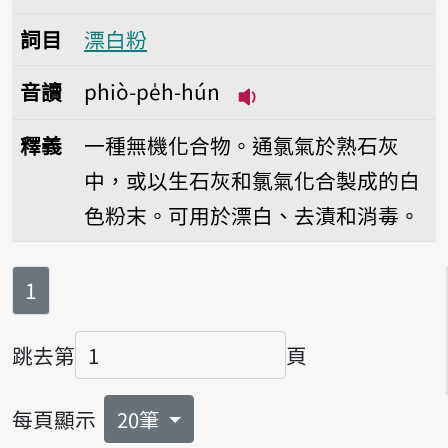
詞目
漂白粉
音讀
phiò-pe̍h-hún
播放音讀phiò-pe̍h-hú
釋義
一種無機化合物。通氯氣於熟石灰
中，或以生石灰和氯氣化合製成的白
色粉末。可用於漂白、去漬和消毒。
第
頁
1
跳去第
頁
頁碼
每頁顯示
20筆