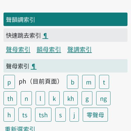
聲韻調索引
快速跳去索引
¶
聲母索引
韻母索引
聲調索引
聲母索引
¶
ph（目前頁面）
p
b
m
t
th
n
l
k
kh
g
ng
h
ts
tsh
s
j
零聲母
重新選索引