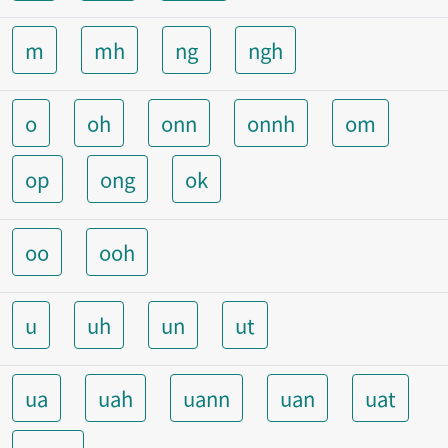
m
mh
ng
ngh
o
oh
onn
onnh
om
op
ong
ok
oo
ooh
u
uh
un
ut
ua
uah
uann
uan
uat