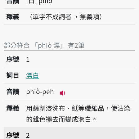
音讀
白
phiò
釋義
（單字不成詞者 ，無義項）
部分符合 「phiò 漂」 有2筆
序號1漂白
序號
1
詞目
漂白
音讀
phiò-pe̍h
播放音讀phiò-pe̍h
釋義
用藥劑浸洗布、紙等纖維品，使沾染
的雜色褪去而變成潔白。
序號2漂白粉
序號
2