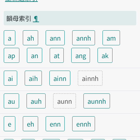
韻母索引
¶
a
ah
ann
annh
am
ap
an
at
ang
ak
ai
aih
ainn
ainnh
au
auh
aunn
aunnh
e
eh
enn
ennh