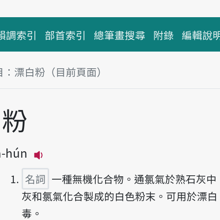
韻調索引
部首索引
總筆畫搜尋
附錄
編輯說
目：漂白粉（目前頁面）
塊
白粉
h-hún
播放主音讀phiò-pe̍h-hún
名詞
一種無機化合物。通氯氣於熟石灰中
灰和氯氣化合製成的白色粉末。可用於漂白
毒。