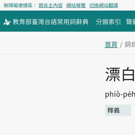
無障礙便捷區：
跳去主內容
網站導覽
切換網站翻譯
教育部
臺灣台語
常用詞
辭典
分類索引
聲
首頁
詞
主內容區
漂
phiò-pe̍
釋義