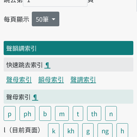
頁碼
每頁顯示
50筆
聲韻調索引
快速跳去索引
¶
聲母索引
韻母索引
聲調索引
聲母索引
¶
p
ph
b
m
t
th
n
l（目前頁面）
k
kh
g
ng
h