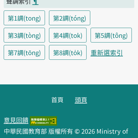
聲調索引
¶
第1調(tong)
第2調(tóng)
第3調(tòng)
第4調(tok)
第5調(tông)
重新選索引
第7調(tōng)
第8調(to̍k)
頁腳區塊
首頁
頭頁
意見回饋
中華民國教育部 版權所有 © 2026 Ministry of