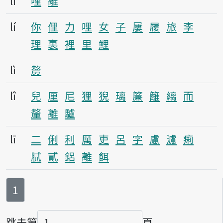
li
哩
離
lí
你
俚
力
哩
女
子
屢
履
旅
李
理
裏
裡
里
鯉
lì
剺
lî
兒
厘
尼
狸
猊
璃
簾
籬
縭
而
釐
離
驢
lī
二
俐
利
厲
吏
呂
字
慮
濾
痢
膩
貳
鋁
離
餌
第
頁
1
跳去第
頁