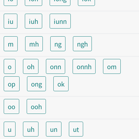
iu
iuh
iunn
m
mh
ng
ngh
o
oh
onn
onnh
om
op
ong
ok
oo
ooh
u
uh
un
ut