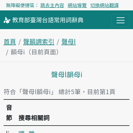
無障礙便捷區：
跳去主內容
網站導覽
切換網站翻譯
教育部
臺灣台語
常用詞
辭典
首頁
聲韻調索引
聲母l
韻母i（目前頁面）
聲母l韻母i
主內容區塊
符合「聲母l韻母i」 總計5筆，目前第1頁
音
節
搜尋相關詞