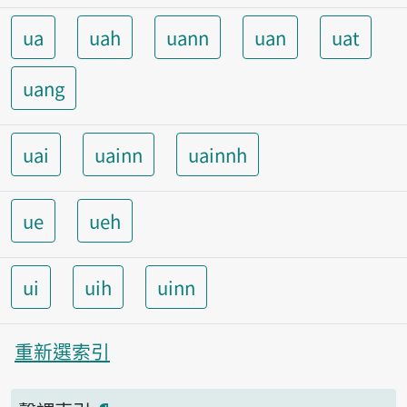
ua
uah
uann
uan
uat
uang
uai
uainn
uainnh
ue
ueh
ui
uih
uinn
重新選索引