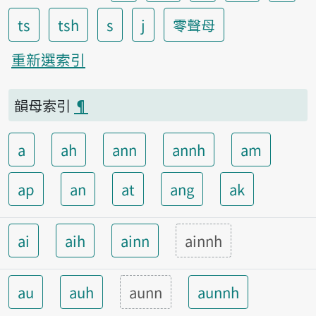
ts
tsh
s
j
零聲母
重新選索引
韻母索引
¶
a
ah
ann
annh
am
ap
an
at
ang
ak
ai
aih
ainn
ainnh
au
auh
aunn
aunnh