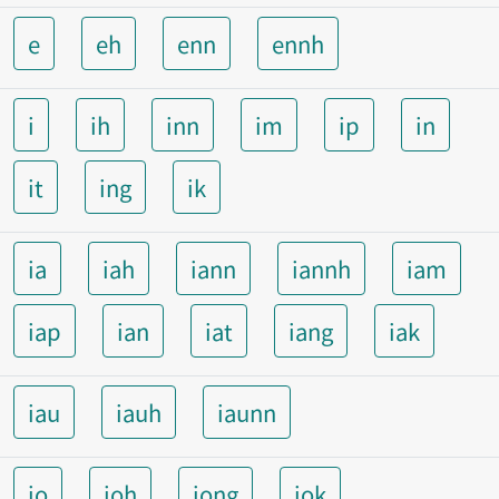
e
eh
enn
ennh
i
ih
inn
im
ip
in
it
ing
ik
ia
iah
iann
iannh
iam
iap
ian
iat
iang
iak
iau
iauh
iaunn
io
ioh
iong
iok