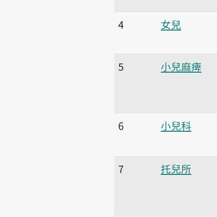
4
女兒
5
小兒麻痺
6
小兒科
7
托兒所