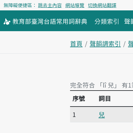
無障礙便捷區：
跳去主內容
網站導覽
切換網站翻譯
教育部
臺灣台語
常用詞
辭典
分類索引
聲
首頁
聲韻調索引
聲
完全符合 「lî 兒」 有
序號
詞目
完全符合 「lî 兒」 有1
1
兒