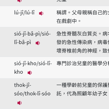
播放音讀koo-jî/koo-lî
lú-jî/lú-lî
稱謂。父母親稱自己的
播放音讀lú-jî/lú-lî
在戲劇中。
sió-jî-bâ-pì/sió-
急性脊髓灰白質炎。病
lî-bâ-pì
發的急性傳染病，病毒
播放音讀sió-jî-bâ-pì/sió-lî-bâ-
壞脊椎前角的神經，致
sió-jî-kho/sió-lî-
專門診治兒童的醫學分
kho
播放音讀sió-jî-kho/sió-lî-kho
thok-jî-
一種學齡前兒童的保護
sóo/thok-lî-sóo
託，代為照顧年幼子女