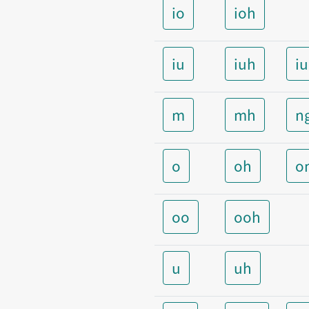
io
ioh
iu
iuh
i
m
mh
n
o
oh
o
oo
ooh
u
uh