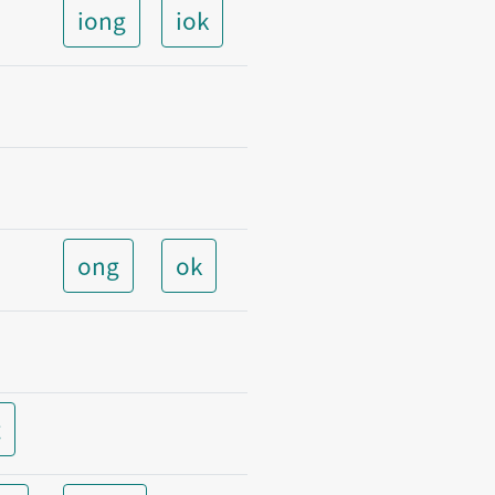
iong
iok
ong
ok
t