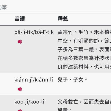
0筆
音讀
釋義
0筆
bâ-jî-tik/bâ-lî-tik
孟宗竹、毛竹。禾本植
中空，有明顯的節，節
播放音讀bâ-jî-tik/bâ-lî-tik
子多為三葉一叢，表面
花穗多數密集為針披狀
良的建築材料，也可用
kiánn-jî/kiánn-lî
兒子、子女。
播放音讀kiánn-jî/kiánn-lî
koo-jî/koo-lî
父母雙亡，因而失去自
兒童。