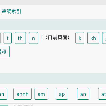
聲調索引
l（目前頁面）
t
th
n
k
kh
聲母
nn
annh
am
ap
an
a