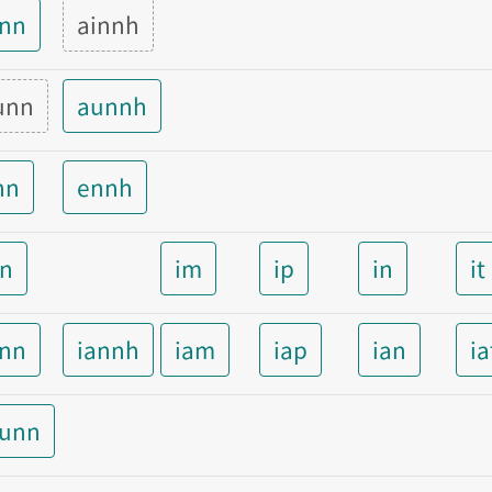
inn
ainnh
unn
aunnh
nn
ennh
nn
im
ip
in
it
ann
iannh
iam
iap
ian
ia
aunn