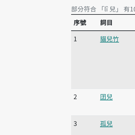
部分符合 「lî 兒」 有1
序號
詞目
部分符合 「lî 兒」 有1
1
貓兒竹
2
囝兒
3
孤兒