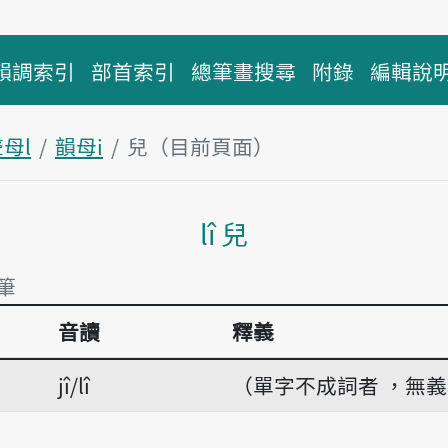
韻調索引
部首索引
總筆畫搜尋
附錄
編輯說
母l
韻母i
兒（目前頁面）
主內容區塊
lî 兒
1筆
音讀
釋義
筆
jî/lî
（單字不成詞者 ，無