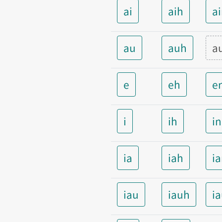
ai
aih
a
au
auh
a
e
eh
e
i
ih
i
ia
iah
i
iau
iauh
i