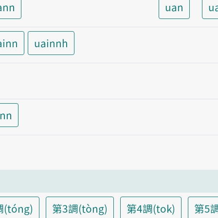
ann
uan
u
ainn
uainnh
inn
(tóng)
第3調(tòng)
第4調(tok)
第5調