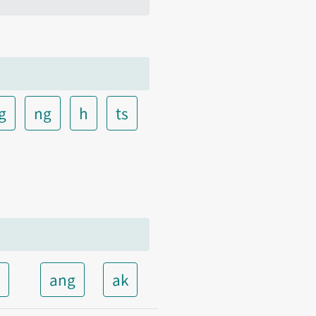
g
ng
h
ts
t
ang
ak