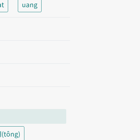
at
uang
(tông)