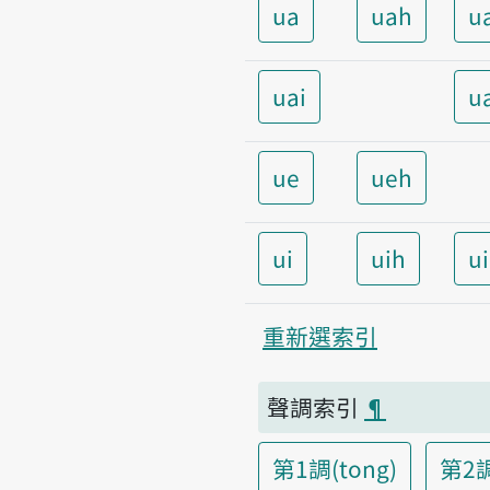
ua
uah
u
uai
u
ue
ueh
ui
uih
u
重新選索引
聲調索引
¶
第1調(tong)
第2調