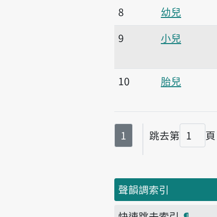
8
幼兒
9
小兒
10
胎兒
第
頁
1
跳去第
頁
頁碼
聲韻調索引
快速跳去索引
¶