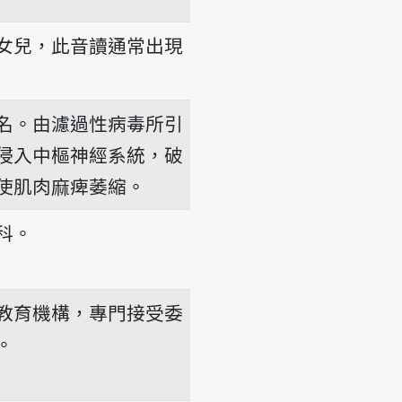
女兒，此音讀通常出現
名。由濾過性病毒所引
侵入中樞神經系統，破
pì
使肌肉麻痺萎縮。
科。
教育機構，專門接受委
。