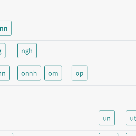
unn
g
ngh
nn
onnh
om
op
un
u