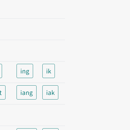
ing
ik
t
iang
iak