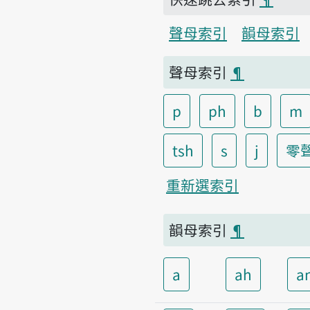
聲母索引
韻母索引
聲母索引
¶
p
ph
b
m
tsh
s
j
零
重新選索引
韻母索引
¶
a
ah
a