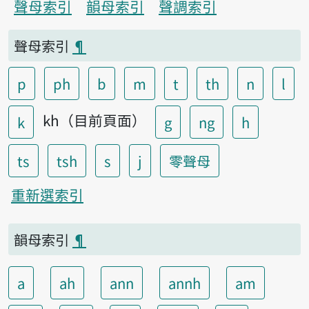
聲母索引
韻母索引
聲調索引
聲母索引
¶
p
ph
b
m
t
th
n
l
kh（目前頁面）
k
g
ng
h
ts
tsh
s
j
零聲母
重新選索引
韻母索引
¶
a
ah
ann
annh
am