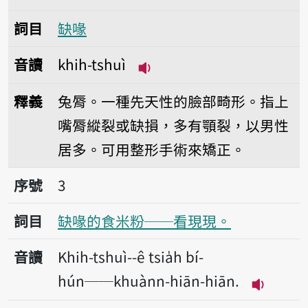
詞目
缺喙
音讀
khih-tshuì
播放音讀khih-tshuì
釋義
兔脣。一種先天性的臉部畸形。指上
嘴脣縱裂或缺損，多有顎裂，以男性
居多。可用整形手術來矯正。
序號3缺喙的食米粉──看現現。
序號
3
詞目
缺喙的食米粉──看現現。
音讀
Khih-tshuì--ê tsia̍h bí-
hún──khuànn-hiān-hiān.
播放音讀Kh