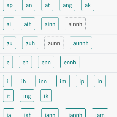
ap
an
at
ang
ak
ai
aih
ainn
ainnh
au
auh
aunn
aunnh
e
eh
enn
ennh
i
ih
inn
im
ip
in
it
ing
ik
ia
iah
iann
iannh
iam