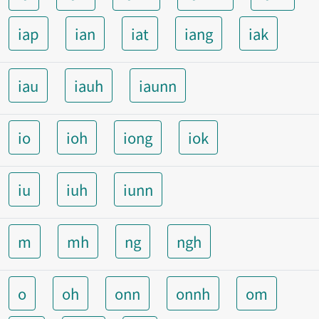
iap
ian
iat
iang
iak
iau
iauh
iaunn
io
ioh
iong
iok
iu
iuh
iunn
m
mh
ng
ngh
o
oh
onn
onnh
om