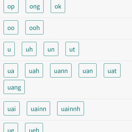
op
ong
ok
oo
ooh
u
uh
un
ut
ua
uah
uann
uan
uat
uang
uai
uainn
uainnh
ue
ueh