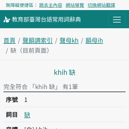
無障礙便捷區：
跳去主內容
網站導覽
切換網站翻譯
教育部
臺灣台語
常用詞
辭典
首頁
聲韻調索引
聲母kh
韻母ih
缺（目前頁面）
khih 缺
主內容區塊
完全符合 「khih 缺」 有1筆
序號1缺
序號
1
詞目
缺