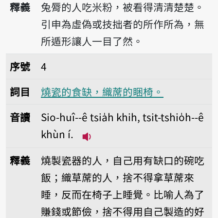
釋義
兔脣的人吃米粉，被看得清清楚楚。
引申為虛偽或技拙者的所作所為，無
所遁形讓人一目了然。
序號4燒瓷的食缺，織蓆的睏椅。
序號
4
詞目
燒瓷的食缺，織蓆的睏椅。
音讀
Sio-huî--ê tsia̍h khih, tsit-tshio̍h--ê
khùn í.
播放音讀Sio-huî--ê tsia̍h khih, t
釋義
燒製瓷器的人，自己用有缺口的碗吃
飯；織草蓆的人，捨不得拿草蓆來
睡，反而在椅子上睡覺。比喻人為了
賺錢或節儉，捨不得用自己製造的好