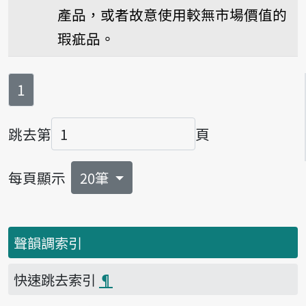
產品，或者故意使用較無市場價值的
瑕疵品。
第
頁
1
跳去第
頁
頁碼
每頁顯示
20筆
聲韻調索引
快速跳去索引
¶