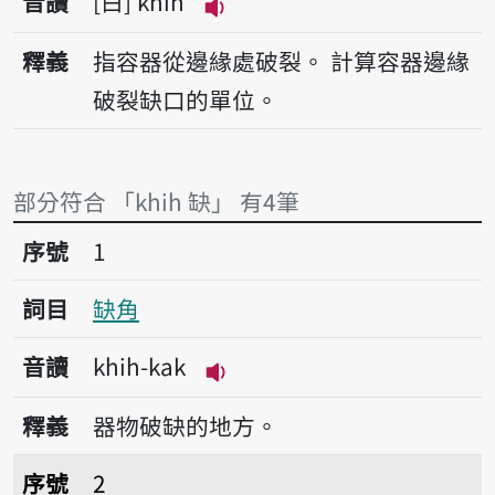
音讀
白
khih
播放音讀khih
釋義
指容器從邊緣處破裂。
計算容器邊緣
破裂缺口的單位。
部分符合 「khih 缺」 有4筆
序號1缺角
序號
1
詞目
缺角
音讀
khih-kak
播放音讀khih-kak
釋義
器物破缺的地方。
序號2缺喙
序號
2