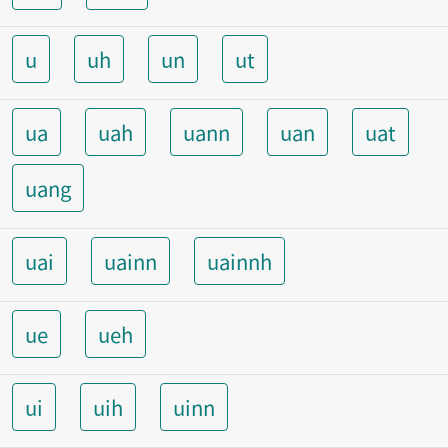
u
uh
un
ut
ua
uah
uann
uan
uat
uang
uai
uainn
uainnh
ue
ueh
ui
uih
uinn