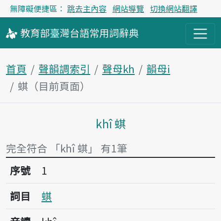
無障礙便捷區：
跳去主內容
網站導覽
切換網站翻譯
教育部
臺灣台語
常用詞
辭典
首頁
聲韻調索引
聲母kh
韻母i
蜞（目前頁面）
khî 蜞
主內容區塊
完全符合 「khî 蜞」 有1筆
序號1蜞
序號
1
詞目
蜞