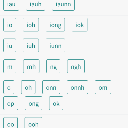
iau
iauh
iaunn
io
ioh
iong
iok
iu
iuh
iunn
m
mh
ng
ngh
o
oh
onn
onnh
om
op
ong
ok
oo
ooh