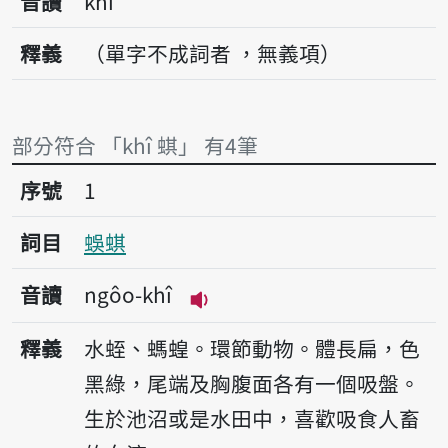
音讀
khî
釋義
（單字不成詞者 ，無義項）
部分符合 「khî 蜞」 有4筆
序號1蜈蜞
序號
1
詞目
蜈蜞
音讀
ngôo-khî
播放音讀ngôo-khî
釋義
水蛭、螞蝗。環節動物。體長扁，色
黑綠，尾端及胸腹面各有一個吸盤。
生於池沼或是水田中，喜歡吸食人畜