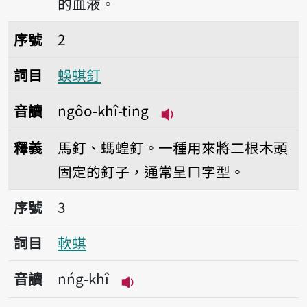
的血液。
序號2蜈蜞釘
序號
2
詞目
蜈蜞釘
音讀
ngôo-khî-ting
播放音讀ngôo-khî-tin
釋義
馬釘、螞蝗釘。一種用來將二根木頭
固定的釘子，通常呈ㄇ字型。
序號3軟蜞
序號
3
詞目
軟蜞
音讀
nńg-khî
播放音讀nńg-khî