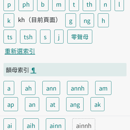
p
ph
b
m
t
th
n
l
kh（目前頁面）
k
g
ng
h
ts
tsh
s
j
零聲母
重新選索引
韻母索引
¶
a
ah
ann
annh
am
ap
an
at
ang
ak
ai
aih
ainn
ainnh