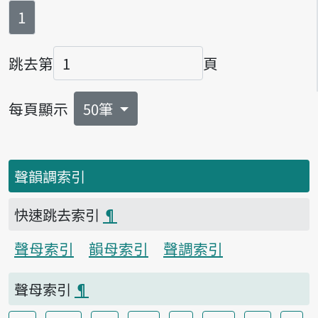
第
頁
1
跳去第
頁
頁碼
每頁顯示
50筆
聲韻調索引
快速跳去索引
¶
聲母索引
韻母索引
聲調索引
聲母索引
¶