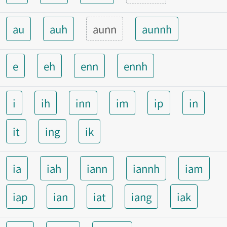
au
auh
aunn
aunnh
e
eh
enn
ennh
i
ih
inn
im
ip
in
it
ing
ik
ia
iah
iann
iannh
iam
iap
ian
iat
iang
iak