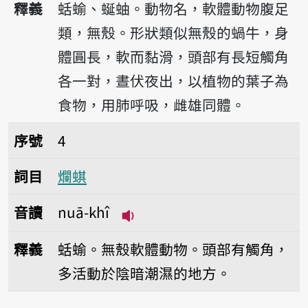
釋義
蛞蝓、蜒蚰。動物名，軟體動物腹足
類，無殼。形狀類似無殼的蝸牛，身
體圓長，軟而黏滑，頭部有長短觸角
各一對，晝伏夜出，以植物的葉子為
食物，用肺呼吸，雌雄同體。
序號4爛蜞
序號
4
詞目
爛蜞
音讀
nuā-khî
播放音讀nuā-khî
釋義
蛞蝓。無殼軟體動物。頭部有觸角，
多活動於陰暗潮濕的地方。