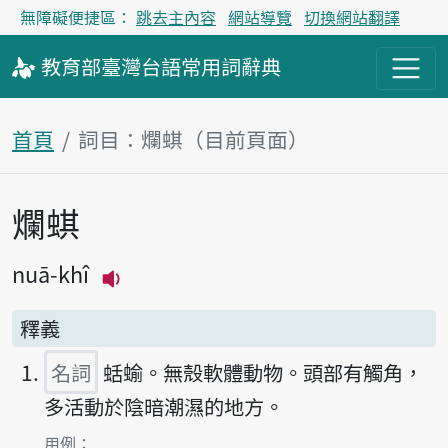
無障礙便捷區：
跳去主內容
網站導覽
切換網站翻譯
教育部
臺灣台語
常用詞
辭典
首頁
詞目：爛蜞（目前頁面）
爛蜞
主內容區塊
nuā-khî
播放主音讀nuā-khî
釋義
名詞
蛞蝓。無殼軟體動物。頭部有觸角，
多活動於陰暗潮濕的地方。
第1項釋義的
用例：