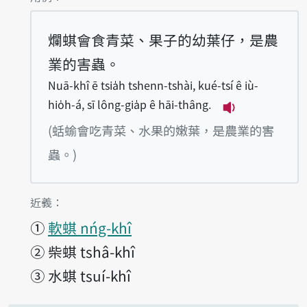
爛蜞會食青菜、果子的幼葉仔，是農
業的害蟲。
Nuā-khî ē tsia̍h tshenn-tshài, kué-tsí ê iù-
hio̍h-á, sī lông-gia̍p ê hāi-thâng.
播放例句Nuā-khî 
(蛞蝓會吃青菜、水果的嫩葉，是農業的害
蟲。)
第1項釋義的
近義：
①
軟蜞 nńg-khî
②
柴蜞 tshâ-khî
③
水蜞 tsuí-khî