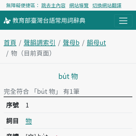
無障礙便捷區：
跳去主內容
網站導覽
切換網站翻譯
教育部
臺灣台語
常用詞
辭典
首頁
聲韻調索引
聲母b
韻母ut
物（目前頁面）
bu̍t 物
主內容區塊
完全符合 「bu̍t 物」 有1筆
序號1物
序號
1
詞目
物