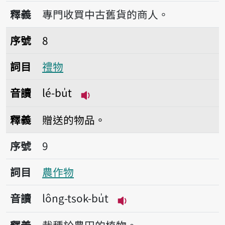
播放音讀kóo-bu̍t-sio
釋義
專門收買中古舊貨的商人。
序號8禮物
序號
8
詞目
禮物
音讀
lé-bu̍t
播放音讀lé-bu̍t
釋義
贈送的物品。
序號9農作物
序號
9
詞目
農作物
音讀
lông-tsok-bu̍t
播放音讀lông-tsok-bu̍