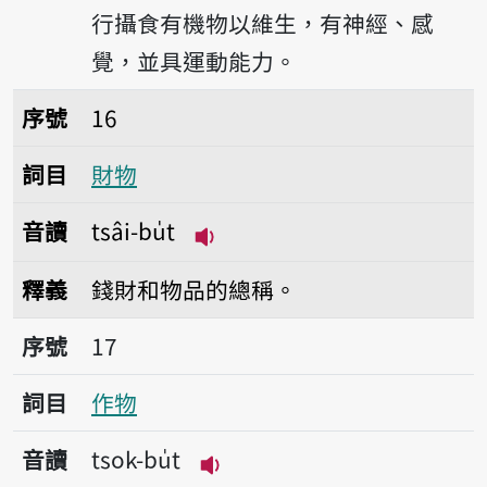
行攝食有機物以維生，有神經、感
覺，並具運動能力。
序號16財物
序號
16
詞目
財物
音讀
tsâi-bu̍t
播放音讀tsâi-bu̍t
釋義
錢財和物品的總稱。
序號17作物
序號
17
詞目
作物
音讀
tsok-bu̍t