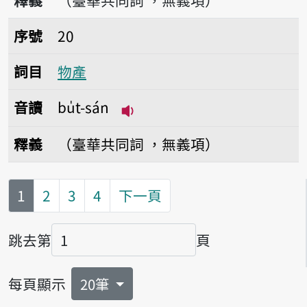
釋義
（臺華共同詞 ，無義項）
序號20物產
序號
20
詞目
物產
音讀
bu̍t-sán
播放音讀bu̍t-sán
釋義
（臺華共同詞 ，無義項）
第
頁
1
2
3
4
下一頁
跳去第
頁
頁碼
每頁顯示
20筆