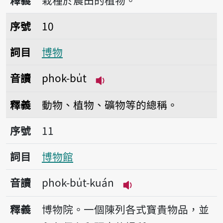
釋義
栽種於農田的植物。
序號10博物
序號
10
詞目
博物
音讀
phok-bu̍t
播放音讀phok-bu̍t
釋義
動物、植物、礦物等的總稱。
序號11博物館
序號
11
詞目
博物館
音讀
phok-bu̍t-kuán
播放音讀phok-bu̍t-k
釋義
博物院。一個陳列各式寶貴物品，並