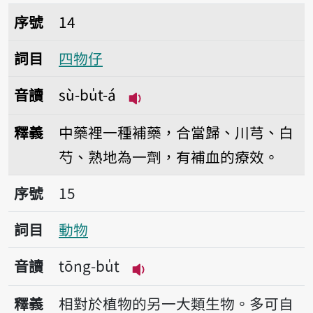
序號14四物仔
序號
14
詞目
四物仔
音讀
sù-bu̍t-á
播放音讀sù-bu̍t-á
釋義
中藥裡一種補藥，合當歸、川芎、白
芍、熟地為一劑，有補血的療效。
序號15動物
序號
15
詞目
動物
音讀
tōng-bu̍t
播放音讀tōng-bu̍t
釋義
相對於植物的另一大類生物。多可自