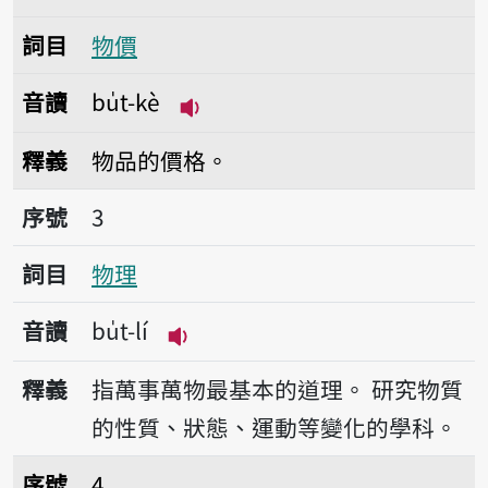
詞目
物價
音讀
bu̍t-kè
播放音讀bu̍t-kè
釋義
物品的價格。
序號3物理
序號
3
詞目
物理
音讀
bu̍t-lí
播放音讀bu̍t-lí
釋義
指萬事萬物最基本的道理。
研究物質
的性質、狀態、運動等變化的學科。
序號4廢物
序號
4