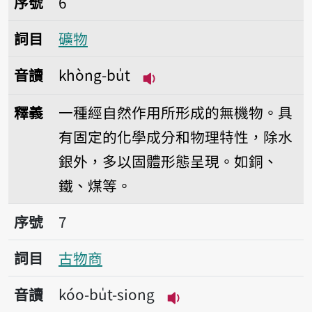
序號
6
詞目
礦物
音讀
khòng-bu̍t
播放音讀khòng-bu̍t
釋義
一種經自然作用所形成的無機物。具
有固定的化學成分和物理特性，除水
銀外，多以固體形態呈現。如銅、
鐵、煤等。
序號7古物商
序號
7
詞目
古物商
音讀
kóo-bu̍t-siong