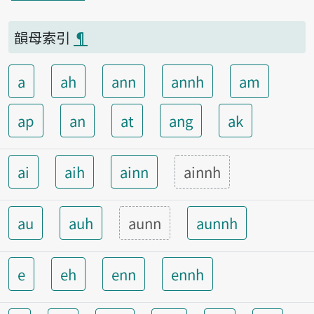
韻母索引
¶
a
ah
ann
annh
am
ap
an
at
ang
ak
ai
aih
ainn
ainnh
au
auh
aunn
aunnh
e
eh
enn
ennh