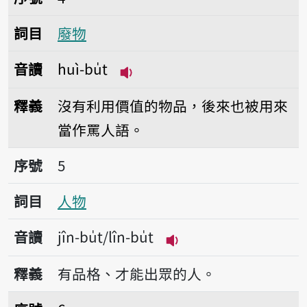
詞目
廢物
音讀
huì-bu̍t
播放音讀huì-bu̍t
釋義
沒有利用價值的物品，後來也被用來
當作罵人語。
序號5人物
序號
5
詞目
人物
音讀
jîn-bu̍t/lîn-bu̍t
播放音讀jîn-bu̍t/lîn-bu
釋義
有品格、才能出眾的人。
序號6礦物