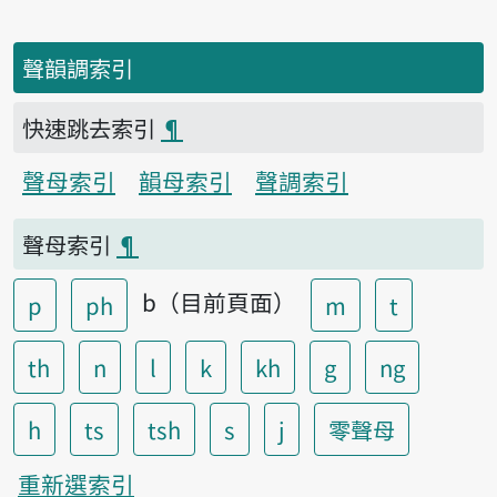
聲韻調索引
快速跳去索引
¶
聲母索引
韻母索引
聲調索引
聲母索引
¶
b（目前頁面）
p
ph
m
t
th
n
l
k
kh
g
ng
h
ts
tsh
s
j
零聲母
重新選索引