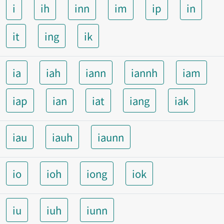
i
ih
inn
im
ip
in
it
ing
ik
ia
iah
iann
iannh
iam
iap
ian
iat
iang
iak
iau
iauh
iaunn
io
ioh
iong
iok
iu
iuh
iunn