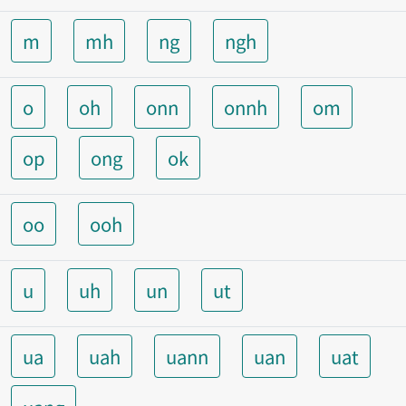
m
mh
ng
ngh
o
oh
onn
onnh
om
op
ong
ok
oo
ooh
u
uh
un
ut
ua
uah
uann
uan
uat