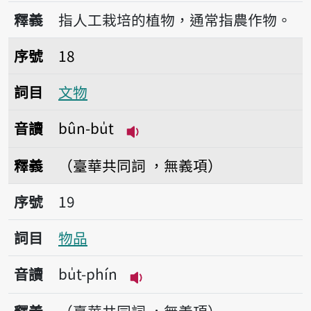
播放音讀tsok-bu̍t
釋義
指人工栽培的植物，通常指農作物。
序號18文物
序號
18
詞目
文物
音讀
bûn-bu̍t
播放音讀bûn-bu̍t
釋義
（臺華共同詞 ，無義項）
序號19物品
序號
19
詞目
物品
音讀
bu̍t-phín
播放音讀bu̍t-phín