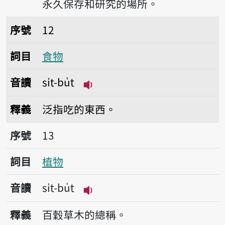
永久保存和研究的場所。
序號12食物
序號
12
詞目
食物
音讀
si̍t-bu̍t
播放音讀si̍t-bu̍t
釋義
泛指吃的東西。
序號13植物
序號
13
詞目
植物
音讀
si̍t-bu̍t
播放音讀si̍t-bu̍t
釋義
百穀草木的總稱。