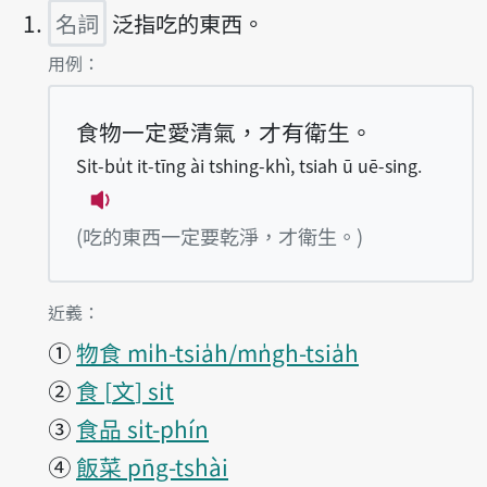
名詞
泛指吃的東西。
第1項釋義的
用例：
食物一定愛清氣，才有衛生。
Si̍t-bu̍t it-tīng ài tshing-khì, tsiah ū uē-sing.
播放例句Si̍t-bu̍t it-tīng ài tshing-khì, t
(吃的東西一定要乾淨，才衛生。)
第1項釋義的
近義：
①
物食 mi̍h-tsia̍h/mn̍gh-tsia̍h
②
食
文
si̍t
③
食品 si̍t-phín
④
飯菜 pn̄g-tshài