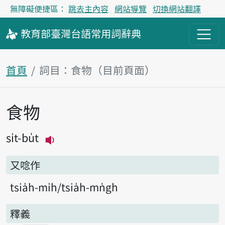
無障礙便捷區：
跳去主內容
網站導覽
切換網站翻譯
教育部
臺灣台語
常用詞
辭典
首頁
詞目：食物（目前頁面）
食物
主內容區塊
si̍t-bu̍t
播放主音讀si̍t-bu̍t
又唸作
tsia̍h-mi̍h
tsia̍h-mn̍gh
釋義