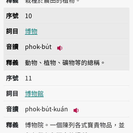
釋義
栽種於農田的植物。
序號10博物
序號
10
詞目
博物
音讀
phok-bu̍t
播放音讀phok-bu̍t
釋義
動物、植物、礦物等的總稱。
序號11博物館
序號
11
詞目
博物館
音讀
phok-bu̍t-kuán
播放音讀phok-bu̍t-k
釋義
博物院。一個陳列各式寶貴物品，並