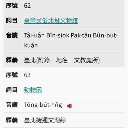
序號62臺灣民俗北投文物館
序號
62
詞目
臺灣民俗北投文物館
音讀
Tâi-uân Bîn-sio̍k Pak-tâu Bûn-bu̍t-
kuán
釋義
臺北(附錄－地名－文教處所)
序號63動物園
序號
63
詞目
動物園
音讀
Tōng-bu̍t-hn̂g
播放音讀Tōng-bu̍t-hn̂
釋義
臺北捷運文湖線