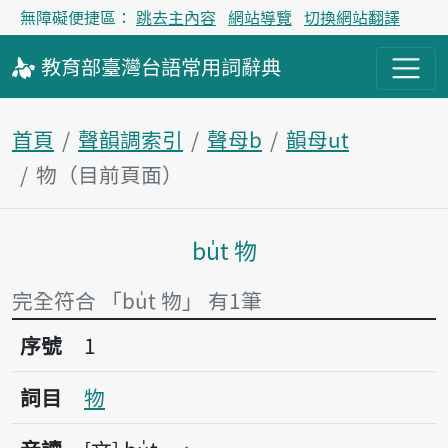
無障礙便捷區：
跳去主內容
網站導覽
切換網站翻譯
教育部
臺灣台語
常用詞
辭典
首頁
聲韻調索引
聲母b
韻母ut
物（目前頁面）
bu̍t 物
主內容區塊
完全符合 「bu̍t 物」 有1筆
序號1物
序號
1
詞目
物