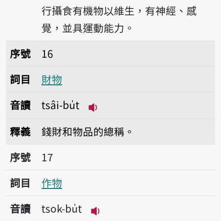
行攝食有機物以維生，有神經、感
覺，並具運動能力。
序號16財物
序號
16
詞目
財物
音讀
tsâi-bu̍t
播放音讀tsâi-bu̍t
釋義
錢財和物品的總稱。
序號17作物
序號
17
詞目
作物
音讀
tsok-bu̍t