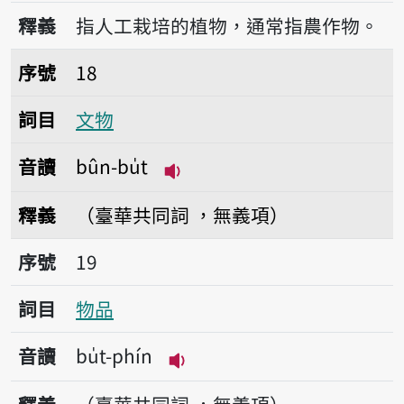
播放音讀tsok-bu̍t
釋義
指人工栽培的植物，通常指農作物。
序號18文物
序號
18
詞目
文物
音讀
bûn-bu̍t
播放音讀bûn-bu̍t
釋義
（臺華共同詞 ，無義項）
序號19物品
序號
19
詞目
物品
音讀
bu̍t-phín
播放音讀bu̍t-phín