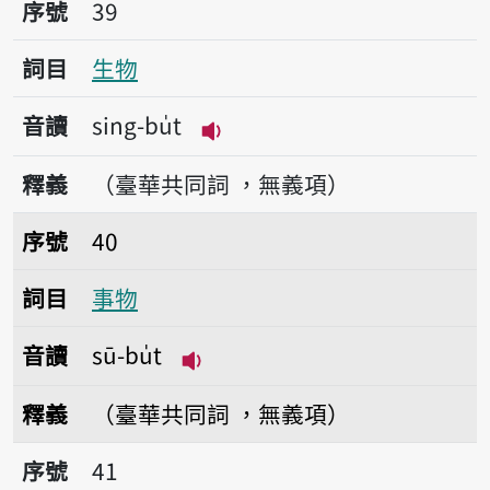
序號39生物
序號
39
詞目
生物
音讀
sing-bu̍t
播放音讀sing-bu̍t
釋義
（臺華共同詞 ，無義項）
序號40事物
序號
40
詞目
事物
音讀
sū-bu̍t
播放音讀sū-bu̍t
釋義
（臺華共同詞 ，無義項）
序號41大人物
序號
41