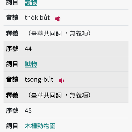
詞目
讀物
音讀
tho̍k-bu̍t
播放音讀tho̍k-bu̍t
釋義
（臺華共同詞 ，無義項）
序號44贓物
序號
44
詞目
贓物
音讀
tsong-bu̍t
播放音讀tsong-bu̍t
釋義
（臺華共同詞 ，無義項）
序號45木柵動物園
序號
45
詞目
木柵動物園