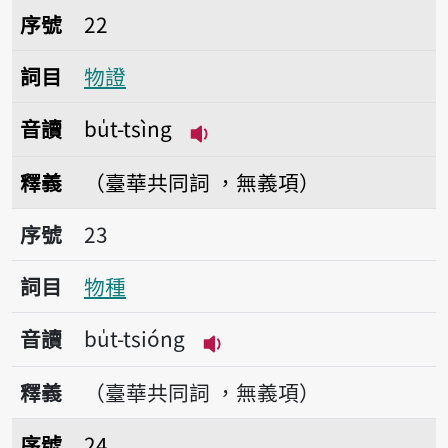
序號22物證
序號
22
詞目
物證
音讀
bu̍t-tsìng
播放音讀bu̍t-tsìng
釋義
（臺華共同詞 ，無義項）
序號23物種
序號
23
詞目
物種
音讀
bu̍t-tsióng
播放音讀bu̍t-tsióng
釋義
（臺華共同詞 ，無義項）
序號24物質
序號
24