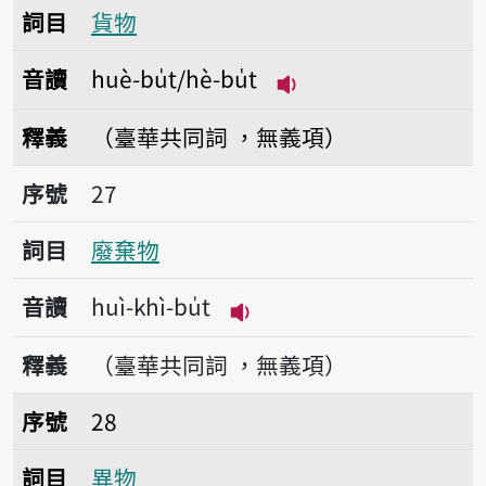
詞目
貨物
音讀
huè-bu̍t/hè-bu̍t
播放音讀huè-bu̍t/hè-
釋義
（臺華共同詞 ，無義項）
序號27廢棄物
序號
27
詞目
廢棄物
音讀
huì-khì-bu̍t
播放音讀huì-khì-bu̍t
釋義
（臺華共同詞 ，無義項）
序號28異物
序號
28
詞目
異物