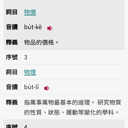
詞目
物價
音讀
bu̍t-kè
播放音讀bu̍t-kè
釋義
物品的價格。
序號3物理
序號
3
詞目
物理
音讀
bu̍t-lí
播放音讀bu̍t-lí
釋義
指萬事萬物最基本的道理。
研究物質
的性質、狀態、運動等變化的學科。
序號4廢物
序號
4