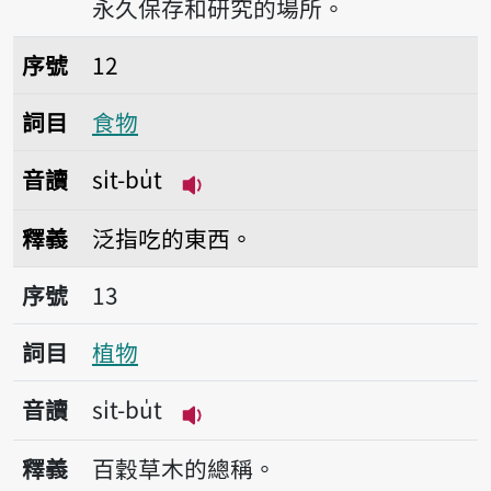
永久保存和研究的場所。
序號12食物
序號
12
詞目
食物
音讀
si̍t-bu̍t
播放音讀si̍t-bu̍t
釋義
泛指吃的東西。
序號13植物
序號
13
詞目
植物
音讀
si̍t-bu̍t
播放音讀si̍t-bu̍t
釋義
百穀草木的總稱。