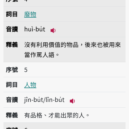
詞目
廢物
音讀
huì-bu̍t
播放音讀huì-bu̍t
釋義
沒有利用價值的物品，後來也被用來
當作罵人語。
序號5人物
序號
5
詞目
人物
音讀
jîn-bu̍t/lîn-bu̍t
播放音讀jîn-bu̍t/lîn-bu
釋義
有品格、才能出眾的人。
序號6礦物