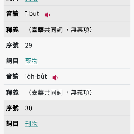
音讀
ī-bu̍t
播放音讀ī-bu̍t
釋義
（臺華共同詞 ，無義項）
序號29藥物
序號
29
詞目
藥物
音讀
io̍h-bu̍t
播放音讀io̍h-bu̍t
釋義
（臺華共同詞 ，無義項）
序號30刊物
序號
30
詞目
刊物