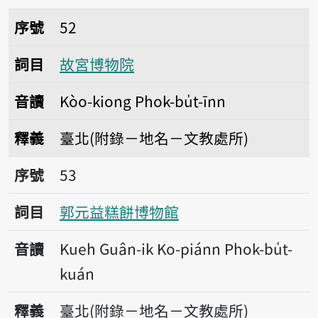
序號52故宮博物院
序號
52
詞目
故宮博物院
音讀
Kòo-kiong Phok-bu̍t-īnn
釋義
臺北(附錄－地名－文教處所)
序號53郭元益糕餅博物館
序號
53
詞目
郭元益糕餅博物館
音讀
Kueh Guân-ik Ko-piánn Phok-bu̍t-
kuán
釋義
臺北(附錄－地名－文教處所)