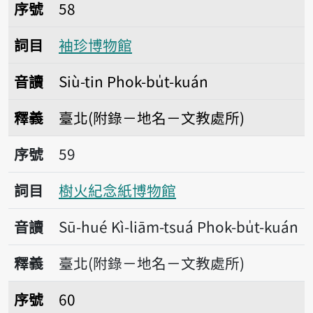
序號58袖珍博物館
序號
58
詞目
袖珍博物館
音讀
Siù-tin Phok-bu̍t-kuán
釋義
臺北(附錄－地名－文教處所)
序號59樹火紀念紙博物館
序號
59
詞目
樹火紀念紙博物館
音讀
Sū-hué Kì-liām-tsuá Phok-bu̍t-kuán
釋義
臺北(附錄－地名－文教處所)
序號60順益臺灣原住民博物館
序號
60