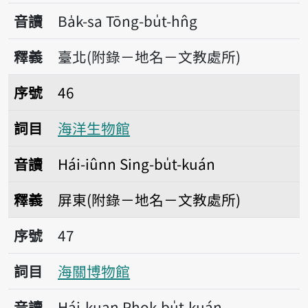
音讀
Ba̍k-sa Tōng-bu̍t-hn̂g
釋義
臺北(附錄－地名－文教處所)
序號46海洋生物館
序號
46
詞目
海洋生物館
音讀
Hái-iûnn Sing-bu̍t-kuán
釋義
屏東(附錄－地名－文教處所)
序號47海關博物館
序號
47
詞目
海關博物館
音讀
Hái-kuan Phok-bu̍t-kuán