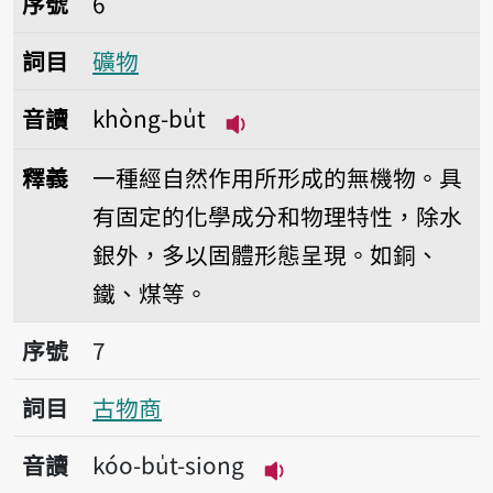
序號
6
詞目
礦物
音讀
khòng-bu̍t
播放音讀khòng-bu̍t
釋義
一種經自然作用所形成的無機物。具
有固定的化學成分和物理特性，除水
銀外，多以固體形態呈現。如銅、
鐵、煤等。
序號7古物商
序號
7
詞目
古物商
音讀
kóo-bu̍t-siong