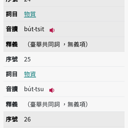
詞目
物質
音讀
bu̍t-tsit
播放音讀bu̍t-tsit
釋義
（臺華共同詞 ，無義項）
序號25物資
序號
25
詞目
物資
音讀
bu̍t-tsu
播放音讀bu̍t-tsu
釋義
（臺華共同詞 ，無義項）
序號26貨物
序號
26