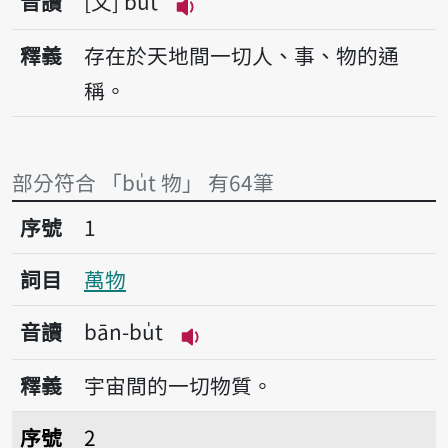
音讀
文
bu̍t
播放音讀bu̍t
釋義
存在於天地間一切人、事、物的通
稱。
部分符合 「bu̍t 物」 有64筆
序號1萬物
序號
1
詞目
萬物
音讀
bān-bu̍t
播放音讀bān-bu̍t
釋義
宇宙間的一切物質。
序號2物價
序號
2