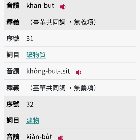
音讀
khan-bu̍t
播放音讀khan-bu̍t
釋義
（臺華共同詞 ，無義項）
序號31礦物質
序號
31
詞目
礦物質
音讀
khòng-bu̍t-tsit
播放音讀khòng-bu̍t-ts
釋義
（臺華共同詞 ，無義項）
序號32建物
序號
32
詞目
建物
音讀
kiàn-bu̍t