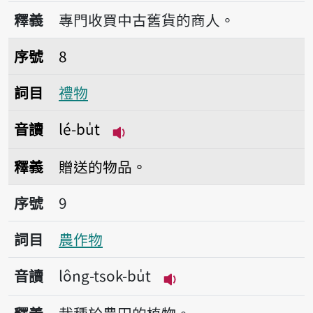
播放音讀kóo-bu̍t-sio
釋義
專門收買中古舊貨的商人。
序號8禮物
序號
8
詞目
禮物
音讀
lé-bu̍t
播放音讀lé-bu̍t
釋義
贈送的物品。
序號9農作物
序號
9
詞目
農作物
音讀
lông-tsok-bu̍t
播放音讀lông-tsok-bu̍