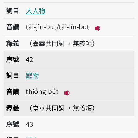
詞目
大人物
音讀
tāi-jîn-bu̍t/tāi-lîn-bu̍t
播放音讀tāi-jîn-b
釋義
（臺華共同詞 ，無義項）
序號42寵物
序號
42
詞目
寵物
音讀
thióng-bu̍t
播放音讀thióng-bu̍t
釋義
（臺華共同詞 ，無義項）
序號43讀物
序號
43