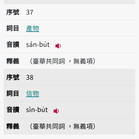
序號37產物
序號
37
詞目
產物
音讀
sán-bu̍t
播放音讀sán-bu̍t
釋義
（臺華共同詞 ，無義項）
序號38信物
序號
38
詞目
信物
音讀
sìn-bu̍t
播放音讀sìn-bu̍t
釋義
（臺華共同詞 ，無義項）