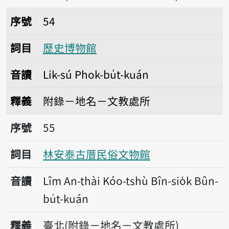
序號54歷史博物館
序號
54
詞目
歷史博物館
音讀
Li̍k-sú Phok-bu̍t-kuán
釋義
附錄－地名－文教處所
序號55林安泰古厝民俗文物館
序號
55
詞目
林安泰古厝民俗文物館
音讀
Lîm An-thài Kóo-tshù Bîn-sio̍k Bûn-
bu̍t-kuán
釋義
臺北(附錄－地名－文教處所)