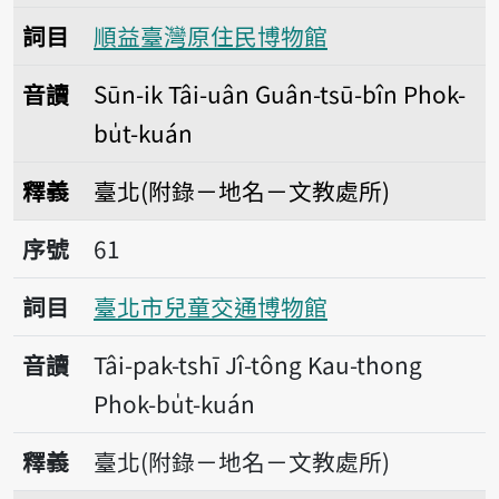
詞目
順益臺灣原住民博物館
音讀
Sūn-ik Tâi-uân Guân-tsū-bîn Phok-
bu̍t-kuán
釋義
臺北(附錄－地名－文教處所)
序號61臺北市兒童交通博物館
序號
61
詞目
臺北市兒童交通博物館
音讀
Tâi-pak-tshī Jî-tông Kau-thong
Phok-bu̍t-kuán
釋義
臺北(附錄－地名－文教處所)