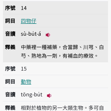
序號14四物仔
序號
14
詞目
四物仔
音讀
sù-bu̍t-á
播放音讀sù-bu̍t-á
釋義
中藥裡一種補藥，合當歸、川芎、白
芍、熟地為一劑，有補血的療效。
序號15動物
序號
15
詞目
動物
音讀
tōng-bu̍t
播放音讀tōng-bu̍t
釋義
相對於植物的另一大類生物。多可自