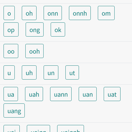
o
oh
onn
onnh
om
op
ong
ok
oo
ooh
u
uh
un
ut
ua
uah
uann
uan
uat
uang