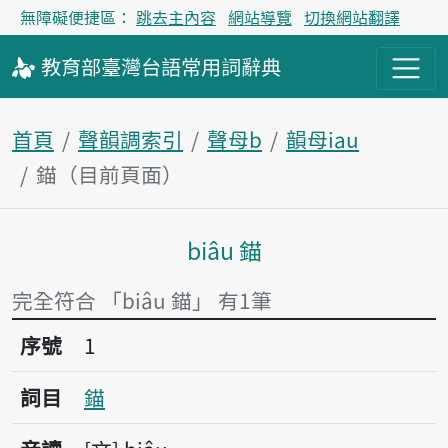
無障礙便捷區：
跳去主內容
網站導覽
切換網站翻譯
教育部
臺灣台語
常用詞
辭典
首頁
聲韻調索引
聲母b
韻母iau
錨（目前頁面）
biâu 錨
主內容區塊
完全符合 「biâu 錨」 有1筆
序號1錨
序號
1
詞目
錨