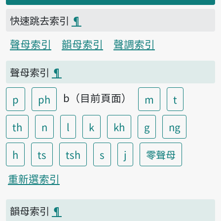
快速跳去索引
¶
聲母索引
韻母索引
聲調索引
聲母索引
¶
b（目前頁面）
p
ph
m
t
th
n
l
k
kh
g
ng
h
ts
tsh
s
j
零聲母
重新選索引
韻母索引
¶