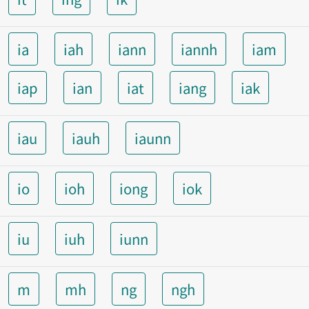
ia
iah
iann
iannh
iam
iap
ian
iat
iang
iak
iau
iauh
iaunn
io
ioh
iong
iok
iu
iuh
iunn
m
mh
ng
ngh