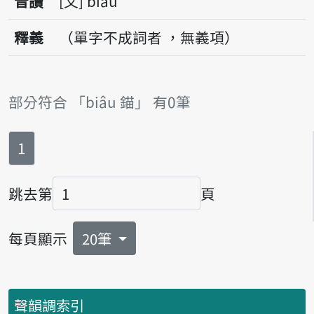
音讀
文
biâu
釋義
（單字不成詞者 ，無義項）
部分符合 「biâu 錨」 有0筆
第
頁
1
跳去第
頁
頁碼
每頁顯示
20筆
聲韻調索引