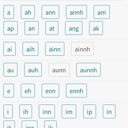
a
ah
ann
annh
am
ap
an
at
ang
ak
ai
aih
ainn
ainnh
au
auh
aunn
aunnh
e
eh
enn
ennh
i
ih
inn
im
ip
in
it
ing
ik