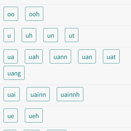
oo
ooh
u
uh
un
ut
ua
uah
uann
uan
uat
uang
uai
uainn
uainnh
ue
ueh