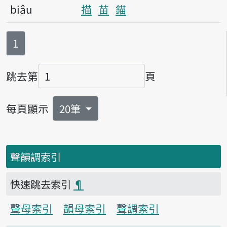
biâu
描
苗
錨
第
頁
1
跳去第
頁
頁碼
每頁顯示
20筆
聲韻調索引
快速跳去索引
¶
聲母索引
韻母索引
聲調索引