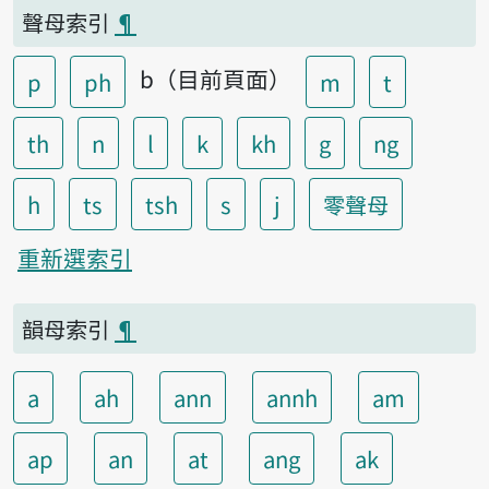
聲母索引
¶
b（目前頁面）
p
ph
m
t
th
n
l
k
kh
g
ng
h
ts
tsh
s
j
零聲母
重新選索引
韻母索引
¶
a
ah
ann
annh
am
ap
an
at
ang
ak