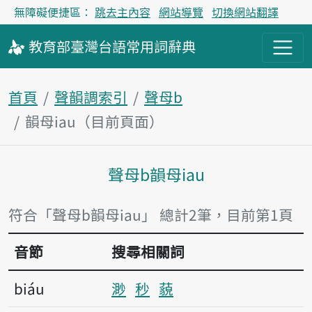
無障礙便捷區：
跳去主內容
網站導覽
切換網站翻譯
教育部
臺灣台語
常用詞
辭典
首頁
聲韻調索引
聲母b
韻母iau（目前頁面）
聲母b韻母iau
主內容區塊
符合「聲母b韻母iau」 總計2筆，目前第1頁
音節
搜尋相關詞
biáu
渺
秒
藐