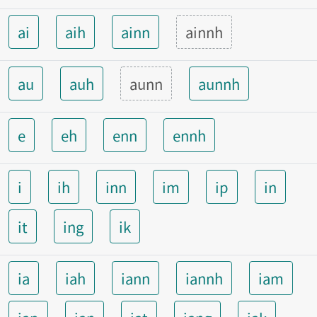
ai
aih
ainn
ainnh
au
auh
aunn
aunnh
e
eh
enn
ennh
i
ih
inn
im
ip
in
it
ing
ik
ia
iah
iann
iannh
iam