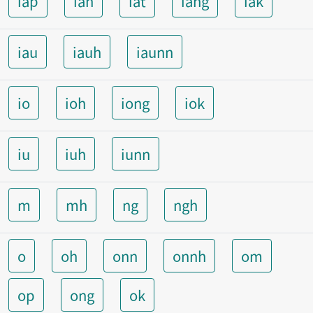
iap
ian
iat
iang
iak
iau
iauh
iaunn
io
ioh
iong
iok
iu
iuh
iunn
m
mh
ng
ngh
o
oh
onn
onnh
om
op
ong
ok