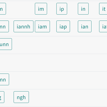
nn
im
ip
in
it
ann
iannh
iam
iap
ian
ia
aunn
unn
g
ngh