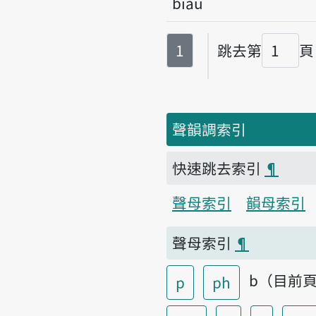
biâu
第
頁
1
跳去第
頁
頁碼
聲韻調索引
快速跳去索引
¶
聲母索引
韻母索引
聲母索引
¶
b（目前
p
ph