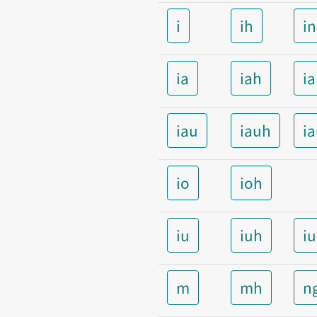
i
ih
i
ia
iah
i
iau
iauh
i
io
ioh
iu
iuh
i
m
mh
n