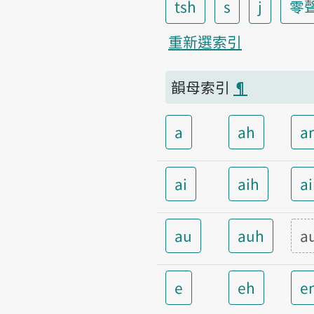
tsh
s
j
零
重新選索引
韻母索引
¶
a
ah
a
ai
aih
a
au
auh
a
e
eh
e