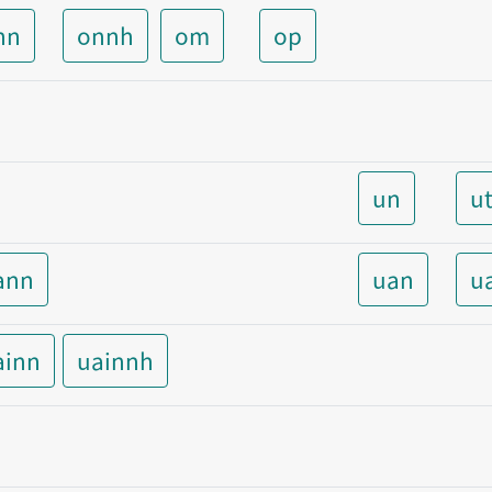
nn
onnh
om
op
un
u
ann
uan
u
ainn
uainnh