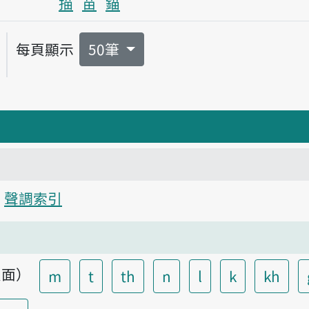
描
苗
錨
每頁顯示
50筆
聲調索引
頁面）
m
t
th
n
l
k
kh