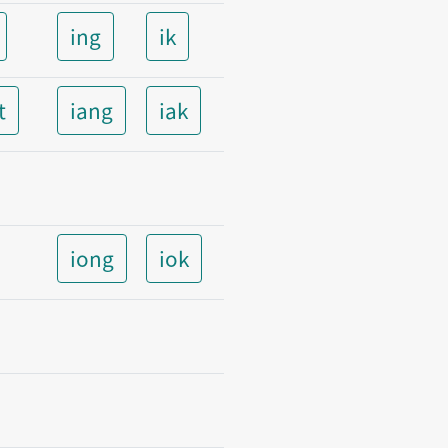
ing
ik
t
iang
iak
iong
iok