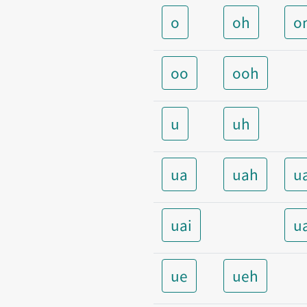
o
oh
o
oo
ooh
u
uh
ua
uah
u
uai
u
ue
ueh