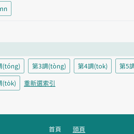
inn
(tóng)
第3調(tòng)
第4調(tok)
第5調
to̍k)
重新選索引
首頁
頭頁