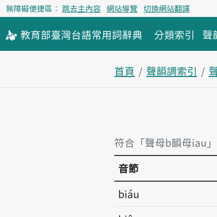
無障礙便捷區：
跳去主內容
網站導覽
切換網站翻譯
教育部
臺灣台語
常用詞
辭典
分類索引
聲
首頁
聲韻調索引
符合「聲母b韻母iau
音節
biáu