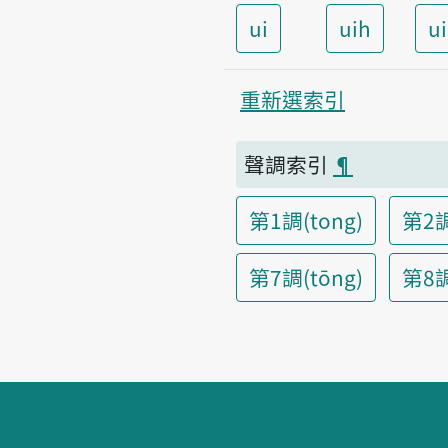
ui
uih
u
重新選索引
聲調索引
¶
第1調(tong)
第2調
第7調(tōng)
第8調(
頁腳區塊