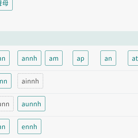
聲母
nn
annh
am
ap
an
a
inn
ainnh
unn
aunnh
nn
ennh