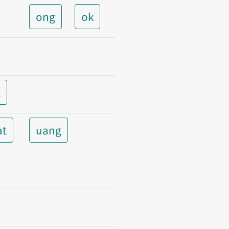
ong
ok
t
at
uang