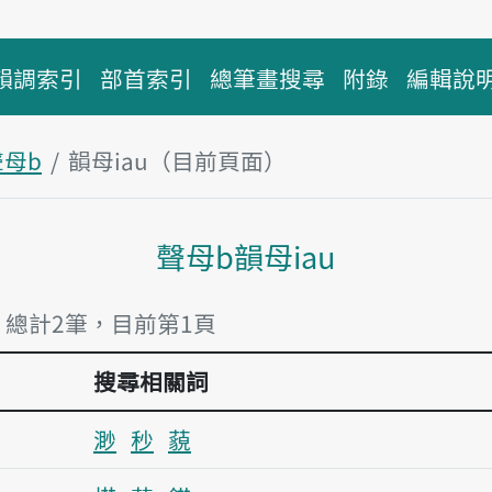
韻調索引
部首索引
總筆畫搜尋
附錄
編輯說
聲母b
韻母iau（目前頁面）
主內容區塊
聲母b韻母iau
」 總計2筆，目前第1頁
搜尋相關詞
渺
秒
藐