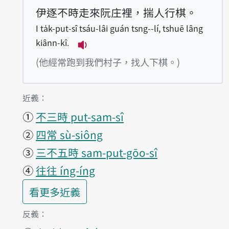
伊逐不時走來阮庄裡，揣人行棋。
I ta̍k-put-sî tsáu-lâi guán tsng--lí, tshuē lâng
kiânn-kî.
播放例句I ta̍k-put-sî tsáu-lâi guá
(他經常跑到我們村子，找人下棋。)
第1項釋義的
近義：
①
不三時 put-sam-sî
②
四常 sù-siông
③
三不五時 sam-put-gōo-sî
④
往往 íng-íng
第1項釋義的
看更多
近義
第1項釋義的
反義：