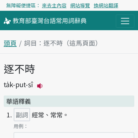
無障礙便捷區：
來去主內容
網站導覽
換網站翻譯
教育部
臺灣台語
常用詞
辭典
頭頁
詞目：逐不時（這馬頁面）
逐不時
主內容區
ta̍k-put-sî
播放主音讀ta̍k-put-sî
華語釋義
副詞
經常、常常。
第1項釋義的
用例：