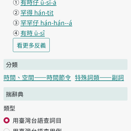
①
有時仔 ū-sî-á
②
罕得 hán-tit
③
罕罕仔 hán-hán--á
④
有時 ū-sî
第1項釋義的
看更多
反義
分類
時間、空間——時間節令
特殊詞類——副詞
揣辭典
類型
用臺灣台語查詞目