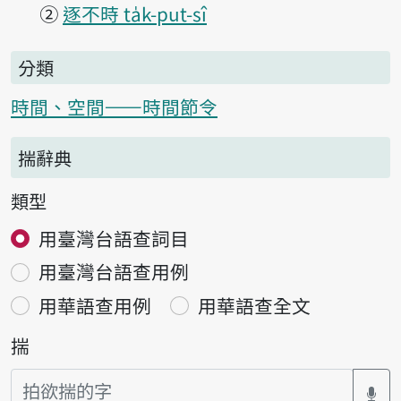
②
逐不時 ta̍k-put-sî
分類
時間、空間——時間節令
揣辭典
類型
用臺灣台語查詞目
用臺灣台語查用例
用華語查用例
用華語查全文
揣