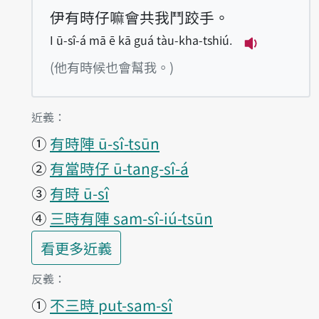
伊有時仔嘛會共我鬥跤手。
I ū-sî-á mā ē kā guá tàu-kha-tshiú.
播放例句I ū-s
(他有時候也會幫我。)
第1項釋義的
近義：
①
有時陣 ū-sî-tsūn
②
有當時仔 ū-tang-sî-á
③
有時 ū-sî
④
三時有陣 sam-sî-iú-tsūn
第1項釋義的
看更多
近義
第1項釋義的
反義：
①
不三時 put-sam-sî