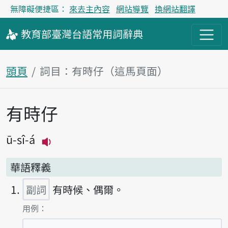
無障礙便捷區：
來去主內容
網站導覽
換網站翻譯
教育部
臺灣台語
常用詞
辭典
頭頁
詞目：有時仔（這馬頁面）
有時仔
主內容區
ū-sî-á
播放主音讀ū-sî-á
華語釋義
副詞
有時候、偶爾。
第1項釋義的
用例：