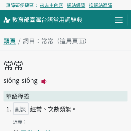
無障礙便捷區：
來去主內容
網站導覽
換網站翻譯
教育部
臺灣台語
常用詞
辭典
頭頁
詞目：常常（這馬頁面）
常常
主內容區
siông-siông
播放主音讀siông-siông
華語釋義
副詞
經常、次數頻繁。
第1項釋義的
近義：