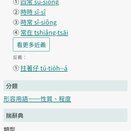
①
四常 sù-siông
②
時時 sî-sî
③
時常 sî-siông
④
常在 tshiâng-tsāi
第1項釋義的
看更多
近義
第1項釋義的
反義：
①
拄著仔 tú-tio̍h--á
分類
形容用語——性質、程度
揣辭典
類型