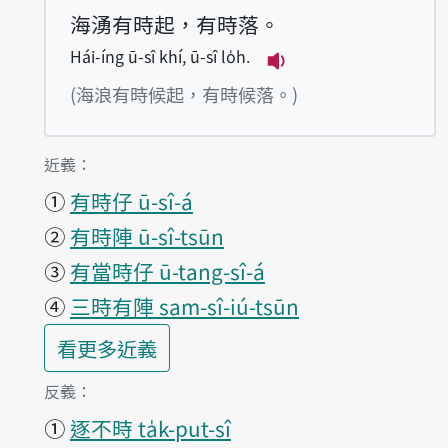
海湧有時起，有時落。
Hái-íng ū-sî khí, ū-sî lo̍h.
播放例句Hái-íng ū-sî 
(海浪有時候起，有時候落。)
第1項釋義的
近義：
①
有時仔 ū-sî-á
②
有時陣 ū-sî-tsūn
③
有當時仔 ū-tang-sî-á
④
三時有陣 sam-sî-iú-tsūn
第1項釋義的
看更多
近義
第1項釋義的
反義：
①
逐不時 ta̍k-put-sî