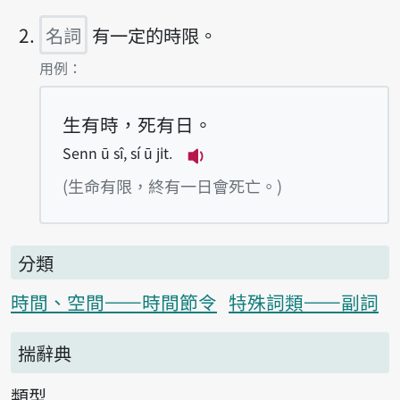
名詞
有一定的時限。
第2項釋義的
用例：
生有時，死有日。
Senn ū sî, sí ū ji̍t.
播放例句Senn ū sî, sí ū ji̍
(生命有限，終有一日會死亡。)
分類
時間、空間——時間節令
特殊詞類——副詞
揣辭典
類型