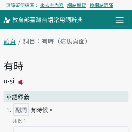
無障礙便捷區：
來去主內容
網站導覽
換網站翻譯
教育部
臺灣台語
常用詞
辭典
頭頁
詞目：有時（這馬頁面）
有時
主內容區
ū-sî
播放主音讀ū-sî
華語釋義
副詞
有時候。
第1項釋義的
用例：