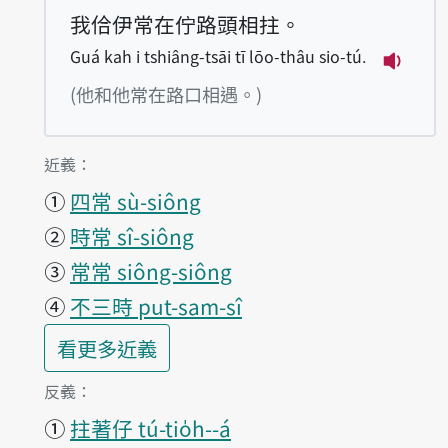
我佮伊常在佇路頭相拄。
Guá kah i tshiâng-tsāi tī lōo-thâu sio-tú.
播放例句G
(他和他常在路口相遇。)
第1項釋義的
近義：
①
四常 sù-siông
②
時常 sî-siông
③
常常 siông-siông
④
不三時 put-sam-sî
第1項釋義的
看更多
近義
第1項釋義的
反義：
①
拄著仔 tú-tio̍h--á