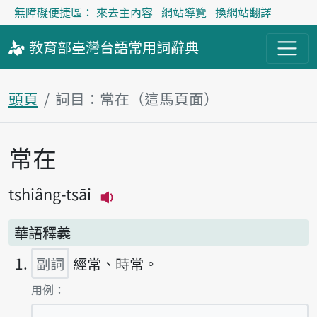
無障礙便捷區：
來去主內容
網站導覽
換網站翻譯
教育部
臺灣台語
常用詞
辭典
頭頁
詞目：常在（這馬頁面）
常在
主內容區
tshiâng-tsāi
播放主音讀tshiâng-tsāi
華語釋義
副詞
經常、時常。
第1項釋義的
用例：