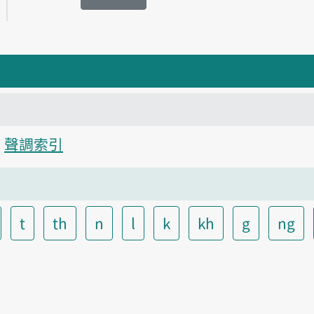
聲調索引
t
th
n
l
k
kh
g
ng