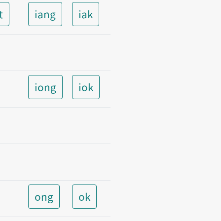
t
iang
iak
iong
iok
ong
ok