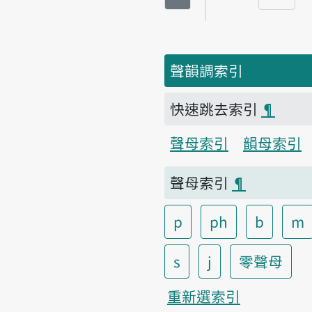
頁碼
聲韻調索引
快速跳去索引
¶
聲母索引
韻母索引
聲母索引
¶
p
ph
b
m
s
j
零聲母
重新選索引