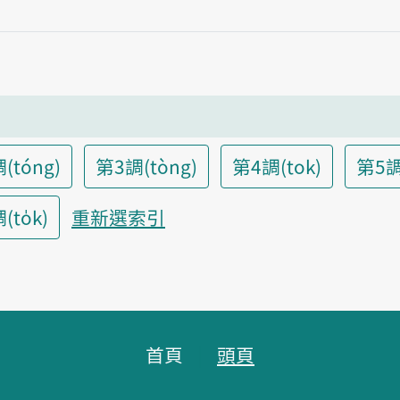
(tóng)
第3調(tòng)
第4調(tok)
第5調
to̍k)
重新選索引
首頁
頭頁