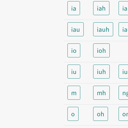
ia
iah
i
iau
iauh
i
io
ioh
iu
iuh
i
m
mh
n
o
oh
o