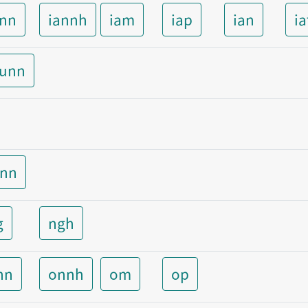
ann
iannh
iam
iap
ian
ia
aunn
unn
g
ngh
nn
onnh
om
op