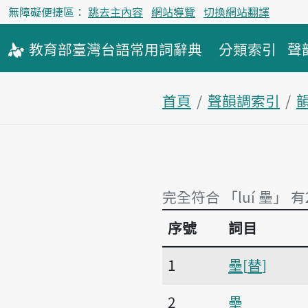
無障礙便捷區：
跳去主內容
網站導覽
切換網站翻譯
教育部
臺灣台語
常用詞
辭典
分類索引
聲
首頁
聲韻調索引
韻
完全符合 「luí 壘」 有
序號
詞目
完全符合 「luí 壘」 有
1
壘
替
2
壘