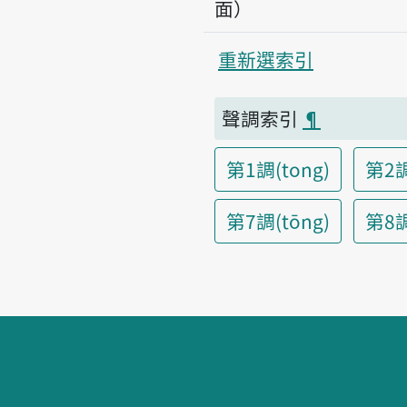
面）
重新選索引
聲調索引
¶
第1調(tong)
第2調
第7調(tōng)
第8調(
頁腳區塊