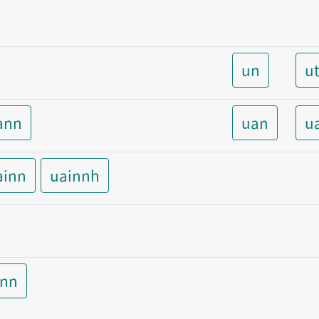
un
u
ann
uan
u
ainn
uainnh
inn