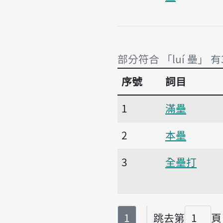
部分符合 「luí 壘」 有
序號
詞目
部分符合 「luí 壘」 有
1
滿壘
2
本壘
3
全壘打
第
頁
1
跳去第
頁