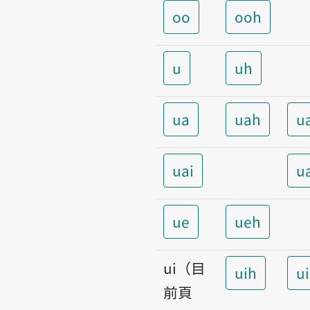
oo
ooh
u
uh
ua
uah
u
uai
u
ue
ueh
ui（目
uih
u
前頁