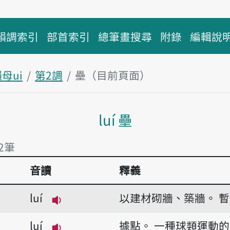
韻調索引
部首索引
總筆畫搜尋
附錄
編輯說
母ui
第2調
壘（目前頁面）
主內容區塊
luí 壘
2筆
音讀
釋義
2筆
luí
以建材砌牆、築牆。
暫
播放音讀luí
luí
據點。
一種球類運動的