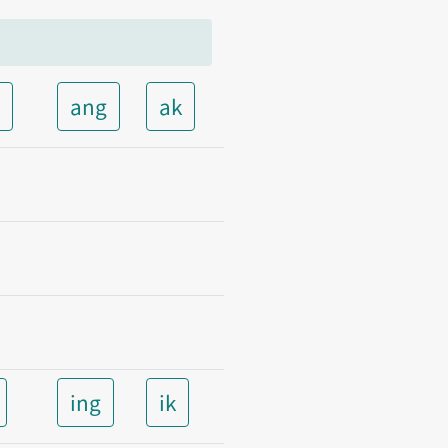
t
ang
ak
ing
ik