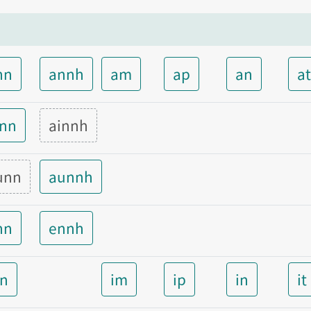
nn
annh
am
ap
an
a
inn
ainnh
unn
aunnh
nn
ennh
nn
im
ip
in
it