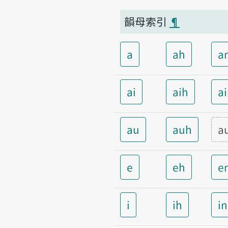
韻母索引
¶
a
ah
a
ai
aih
a
au
auh
a
e
eh
e
i
ih
i