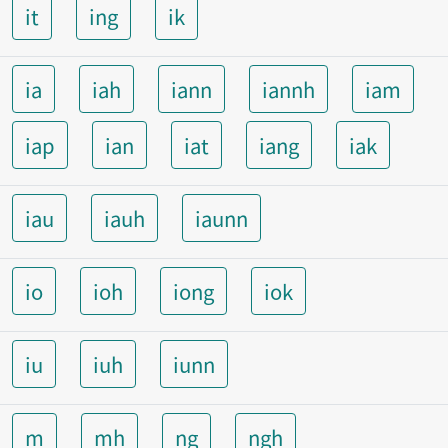
it
ing
ik
ia
iah
iann
iannh
iam
iap
ian
iat
iang
iak
iau
iauh
iaunn
io
ioh
iong
iok
iu
iuh
iunn
m
mh
ng
ngh