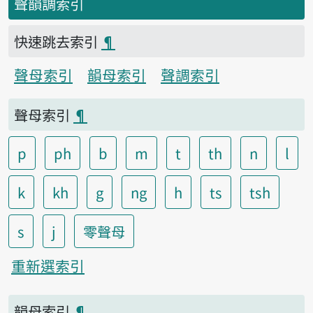
聲韻調索引
快速跳去索引
¶
聲母索引
韻母索引
聲調索引
聲母索引
¶
p
ph
b
m
t
th
n
l
k
kh
g
ng
h
ts
tsh
s
j
零聲母
重新選索引
韻母索引
¶