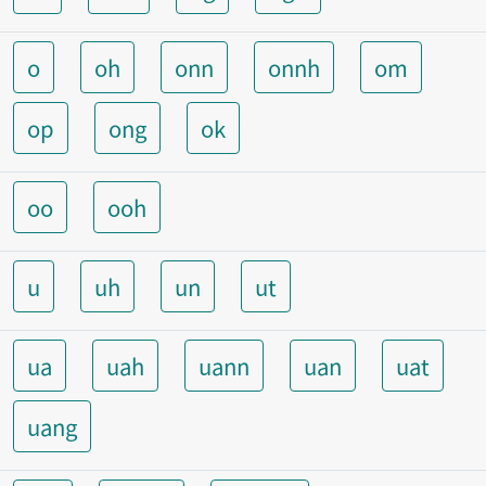
o
oh
onn
onnh
om
op
ong
ok
oo
ooh
u
uh
un
ut
ua
uah
uann
uan
uat
uang