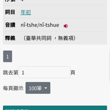
詞目
年初
音讀
nî-tshe/nî-tshue
播放音讀nî-tshe/nî-
釋義
（臺華共同詞 ，無義項）
第
頁
1
跳去第
頁
頁碼
每頁顯示
100筆