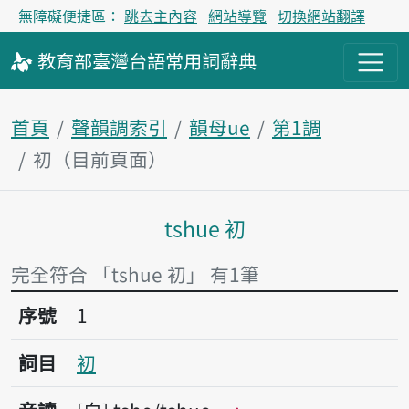
無障礙便捷區：
跳去主內容
網站導覽
切換網站翻譯
教育部
臺灣台語
常用詞
辭典
首頁
聲韻調索引
韻母ue
第1調
初（目前頁面）
tshue 初
主內容區塊
完全符合 「tshue 初」 有1筆
序號1初
序號
1
詞目
初