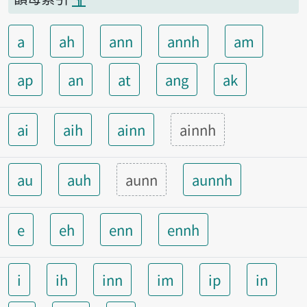
a
ah
ann
annh
am
ap
an
at
ang
ak
ai
aih
ainn
ainnh
au
auh
aunn
aunnh
e
eh
enn
ennh
i
ih
inn
im
ip
in