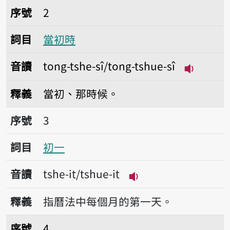
序號2當初時
序號
2
詞目
當初時
音讀
tong-tshe-sî/tong-tshue-sî
播放音讀ton
釋義
當初、那時候。
序號3初一
序號
3
詞目
初一
音讀
tshe-it/tshue-it
播放音讀tshe-it/tshu
釋義
指曆法中每個月的第一天。
序號4年初
序號
4