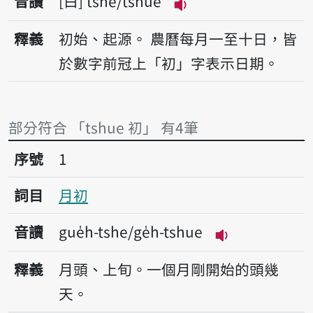
音讀
白
tshe/tshue
播放音讀tshe/tshue
釋義
初始、起源。
農曆每月一至十日，皆
於數字前冠上「初」字表示日期。
部分符合 「tshue 初」 有4筆
序號1月初
序號
1
詞目
月初
音讀
gue̍h-tshe/ge̍h-tshue
播放音讀gue̍h-t
釋義
月頭、上旬。一個月剛開始的頭幾
天。