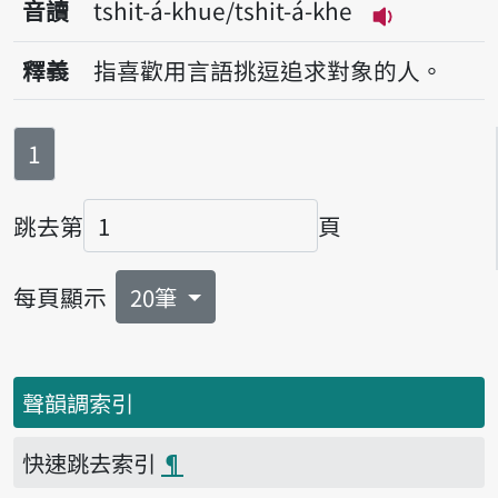
音讀
tshit-á-khue/tshit-á-khe
播放音讀tshit
釋義
指喜歡用言語挑逗追求對象的人。
第
頁
1
跳去第
頁
頁碼
每頁顯示
20筆
聲韻調索引
快速跳去索引
¶