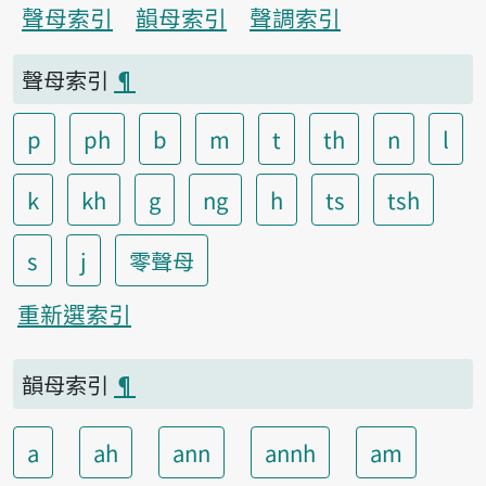
聲母索引
韻母索引
聲調索引
聲母索引
¶
p
ph
b
m
t
th
n
l
k
kh
g
ng
h
ts
tsh
s
j
零聲母
重新選索引
韻母索引
¶
a
ah
ann
annh
am