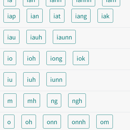
iap
ian
iat
iang
iak
iau
iauh
iaunn
io
ioh
iong
iok
iu
iuh
iunn
m
mh
ng
ngh
o
oh
onn
onnh
om