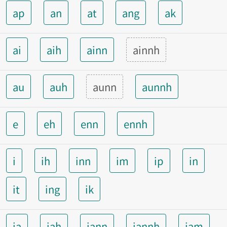
ap
an
at
ang
ak
ai
aih
ainn
ainnh
au
auh
aunn
aunnh
e
eh
enn
ennh
i
ih
inn
im
ip
in
it
ing
ik
ia
iah
iann
iannh
iam