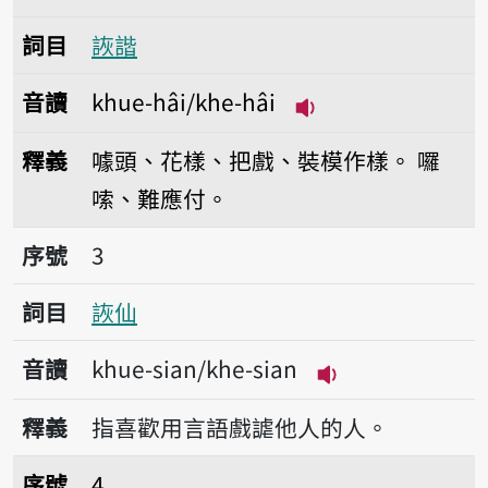
詞目
詼諧
音讀
khue-hâi/khe-hâi
播放音讀khue-hâi/k
釋義
噱頭、花樣、把戲、裝模作樣。
囉
嗦、難應付。
序號3詼仙
序號
3
詞目
詼仙
音讀
khue-sian/khe-sian
播放音讀khue-sia
釋義
指喜歡用言語戲謔他人的人。
序號4講笑詼
序號
4