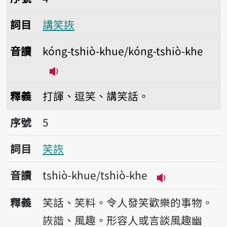
詞目
講笑詼
音讀
kóng-tshiò-khue/kóng-tshiò-khe
播放音讀kóng-tshiò-khue/kóng-tshiò
釋義
打諢、逗笑、講笑話。
序號5笑詼
序號
5
詞目
笑詼
音讀
tshiò-khue/tshiò-khe
播放音讀tshiò-k
釋義
笑話、笑料。令人發笑歡樂的事物。
詼諧、風趣。形容人或言談風趣幽