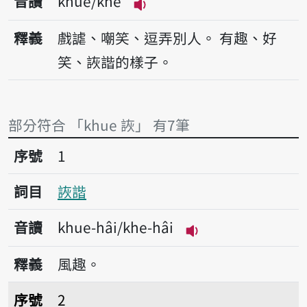
音讀
khue/khe
播放音讀khue/khe
釋義
戲謔、嘲笑、逗弄別人。
有趣、好
笑、詼諧的樣子。
部分符合 「khue 詼」 有7筆
序號1詼諧
序號
1
詞目
詼諧
音讀
khue-hâi/khe-hâi
播放音讀khue-hâi/k
釋義
風趣。
序號2詼諧
序號
2