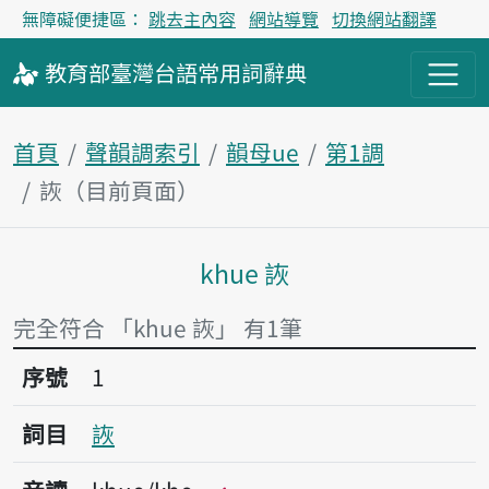
無障礙便捷區：
跳去主內容
網站導覽
切換網站翻譯
教育部
臺灣台語
常用詞
辭典
首頁
聲韻調索引
韻母ue
第1調
詼（目前頁面）
khue 詼
主內容區塊
完全符合 「khue 詼」 有1筆
序號1詼
序號
1
詞目
詼