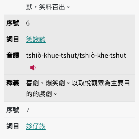
默，笑料百出。
序號6笑詼齣
序號
6
詞目
笑詼齣
音讀
tshiò-khue-tshut/tshiò-khe-tshut
播放音讀tshiò-khue-tshut/tshiò-khe-
釋義
喜劇、爆笑劇。以取悅觀眾為主要目
的的戲劇。
序號7姼仔詼
序號
7
詞目
姼仔詼