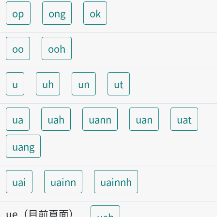
op
ong
ok
oo
ooh
u
uh
un
ut
ua
uah
uann
uan
uat
uang
uai
uainn
uainnh
ue（目前頁面）