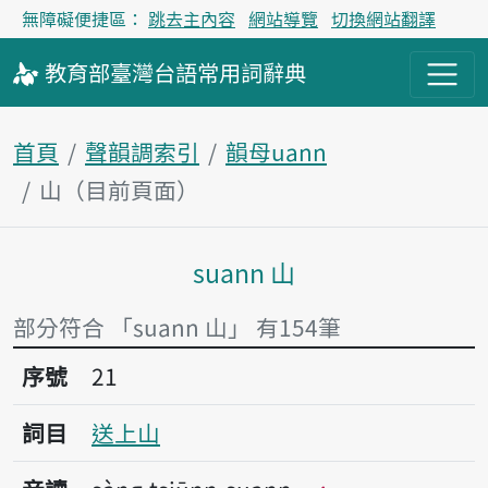
無障礙便捷區：
跳去主內容
網站導覽
切換網站翻譯
教育部
臺灣台語
常用詞
辭典
首頁
聲韻調索引
韻母uann
山（目前頁面）
suann 山
主內容區塊
部分符合 「suann 山」 有154筆
序號21送上山
序號
21
詞目
送上山