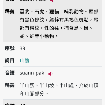
播放音讀suann-niau
釋義
雲豹、石虎、狸貓。哺乳動物。頭部
有黑色條紋，軀幹有黑褐色斑點，尾
部有橫紋，性凶猛，捕食鳥、鼠、
蛇、蛙等小動物。
序號39山腹
序號
39
詞目
山腹
音讀
suann-pak
播放音讀suann-pak
釋義
半山腰、半山坡。半山處，介於山頂
和山腳部分。
序號40山坪