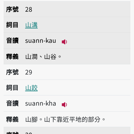
序號28山溝
序號
28
詞目
山溝
音讀
suann-kau
播放音讀suann-kau
釋義
山澗、山谷。
序號29山跤
序號
29
詞目
山跤
音讀
suann-kha
播放音讀suann-kha
釋義
山腳。山下靠近平地的部分。
序號30山崁