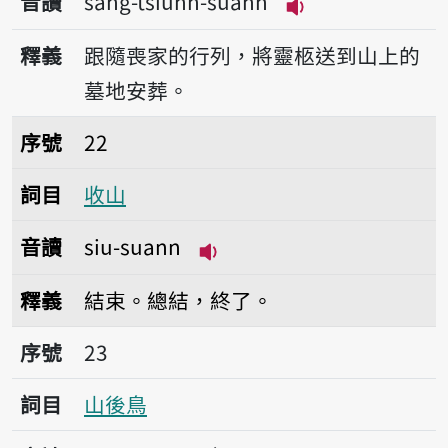
音讀
sàng-tsiūnn-suann
播放音讀sàng-tsi
釋義
跟隨喪家的行列，將靈柩送到山上的
墓地安葬。
序號22收山
序號
22
詞目
收山
音讀
siu-suann
播放音讀siu-suann
釋義
結束。總結，終了。
序號23山後鳥
序號
23
詞目
山後鳥