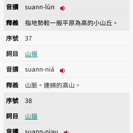
音讀
suann-lūn
播放音讀suann-lūn
釋義
指地勢較一般平原為高的小山丘。
序號37山嶺
序號
37
詞目
山嶺
音讀
suann-niá
播放音讀suann-niá
釋義
山脈。連綿的高山。
序號38山貓
序號
38
詞目
山貓
音讀
suann-niau