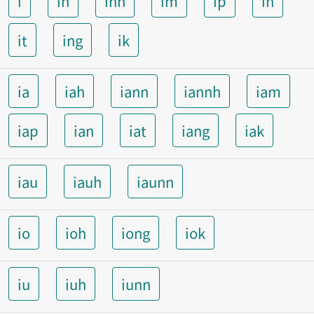
i
ih
inn
im
ip
in
it
ing
ik
ia
iah
iann
iannh
iam
iap
ian
iat
iang
iak
iau
iauh
iaunn
io
ioh
iong
iok
iu
iuh
iunn