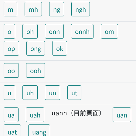
m
mh
ng
ngh
o
oh
onn
onnh
om
op
ong
ok
oo
ooh
u
uh
un
ut
uann（目前頁面）
ua
uah
uan
uat
uang