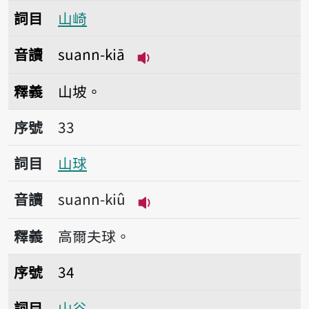
詞目
山崎
音讀
suann-kiā
播放音讀suann-kiā
釋義
山坡。
序號33山球
序號
33
詞目
山球
音讀
suann-kiû
播放音讀suann-kiû
釋義
高爾夫球。
序號34山谷
序號
34
詞目
山谷