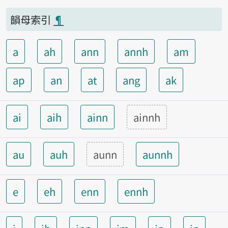
韻母索引
¶
a
ah
ann
annh
am
ap
an
at
ang
ak
ai
aih
ainn
ainnh
au
auh
aunn
aunnh
e
eh
enn
ennh