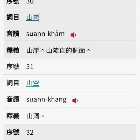
序號
30
詞目
山崁
音讀
suann-khàm
播放音讀suann-khàm
釋義
山崖。山陡直的側面。
序號31山空
序號
31
詞目
山空
音讀
suann-khang
播放音讀suann-khang
釋義
山洞。
序號32山崎
序號
32