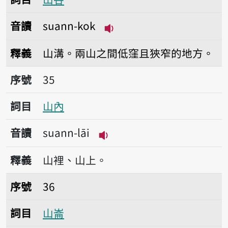
音讀
suann-kok
播放音讀suann-kok
釋義
山溝。兩山之間低窪且狹窄的地方。
序號35山內
序號
35
詞目
山內
音讀
suann-lāi
播放音讀suann-lāi
釋義
山裡、山上。
序號36山崙
序號
36
詞目
山崙