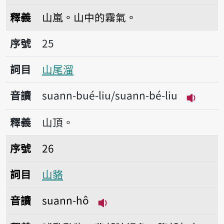
播放音讀suann-bông
釋義
山嵐。山中的霧氣。
序號25山尾溜
序號
25
詞目
山尾溜
音讀
suann-bué-liu/suann-bé-liu
播放音讀s
釋義
山頂。
序號26山貉
序號
26
詞目
山貉
音讀
suann-hô
播放音讀suann-hô