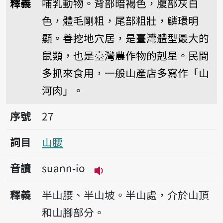
釋義
哺乳動物。背部暗褐色，腹部灰白
色，體毛剛粗，尾部粗壯，鱗環明
顯。善挖地穴居，是臺灣體型最大的
鼠類，也是臺灣農作物的剋星。民間
多抓來食用，一般山產店多寫作「山
河肉」。
序號27山腰
序號
27
詞目
山腰
音讀
suann-io
播放音讀suann-io
釋義
半山腰、半山坡。半山處，介於山頂
和山腳部分。