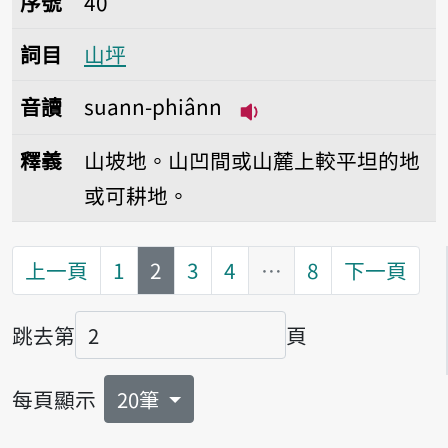
序號
40
詞目
山坪
音讀
suann-phiânn
播放音讀suann-phiân
釋義
山坡地。山凹間或山麓上較平坦的地
或可耕地。
第
頁
上一頁
1
2
3
4
…
8
下一頁
跳去第
頁
頁碼
每頁顯示
20筆