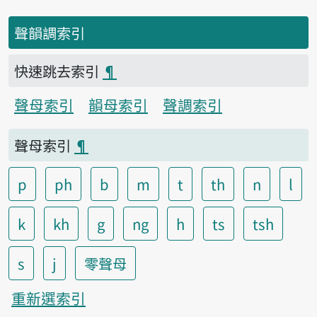
聲韻調索引
快速跳去索引
¶
聲母索引
韻母索引
聲調索引
聲母索引
¶
p
ph
b
m
t
th
n
l
k
kh
g
ng
h
ts
tsh
s
j
零聲母
重新選索引