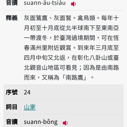
音讀
suann-āu-tsiáu
播放音讀suann-āu-ts
釋義
灰面鵟鷹、灰面鷲。禽鳥類。每年十
月初至十月底從北半球南下至東南亞
一帶渡冬，於臺灣過境期間，可在恆
春滿州里附近觀賞。到來年三月底至
四月中旬又北返，在彰化八卦山或臺
北觀音山地區可看見；因為是由南路
而來，又稱為「南路鷹」。
序號24山雺
序號
24
詞目
山雺
音讀
suann-bông