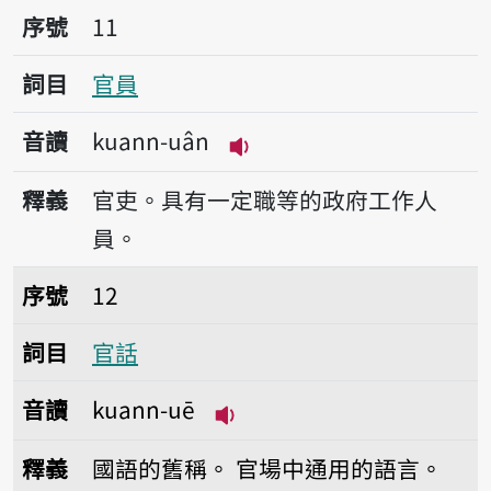
序號11官員
序號
11
詞目
官員
音讀
kuann-uân
播放音讀kuann-uân
釋義
官吏。具有一定職等的政府工作人
員。
序號12官話
序號
12
詞目
官話
音讀
kuann-uē
播放音讀kuann-uē
釋義
國語的舊稱。
官場中通用的語言。