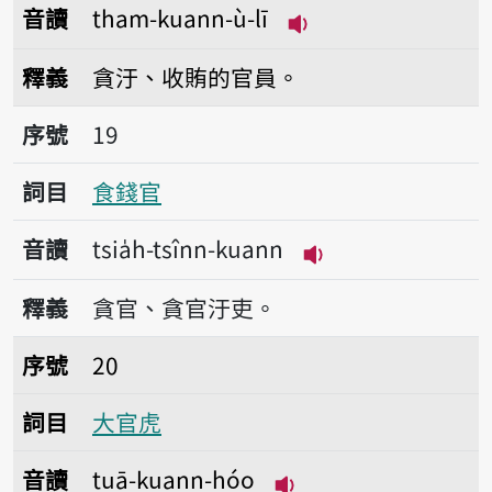
音讀
tham-kuann-ù-lī
播放音讀tham-kuann
釋義
貪汙、收賄的官員。
序號19食錢官
序號
19
詞目
食錢官
音讀
tsia̍h-tsînn-kuann
播放音讀tsia̍h-tsî
釋義
貪官、貪官汙吏。
序號20大官虎
序號
20
詞目
大官虎
音讀
tuā-kuann-hóo