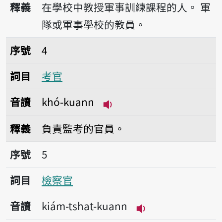
釋義
在學校中教授軍事訓練課程的人。
軍
隊或軍事學校的教員。
序號4考官
序號
4
詞目
考官
音讀
khó-kuann
播放音讀khó-kuann
釋義
負責監考的官員。
序號5檢察官
序號
5
詞目
檢察官
音讀
kiám-tshat-kuann