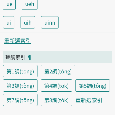
ue
ueh
ui
uih
uinn
重新選索引
聲調索引
¶
第1調(tong)
第2調(tóng)
第3調(tòng)
第4調(tok)
第5調(tông)
重新選索引
第7調(tōng)
第8調(to̍k)