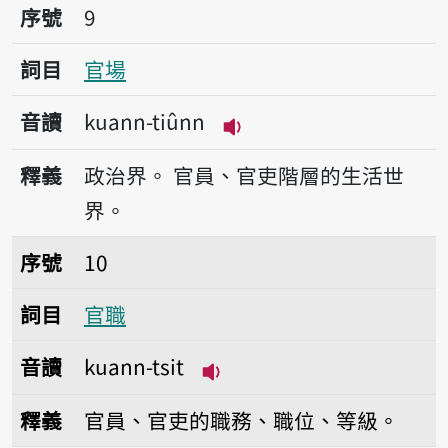
序號9官場
序號
9
詞目
官場
音讀
kuann-tiûnn
播放音讀kuann-tiûnn
釋義
政治界。
官員、官吏階層的生活世
界。
序號10官職
序號
10
詞目
官職
音讀
kuann-tsit
播放音讀kuann-tsit
釋義
官員、官吏的職務、職位、等級。