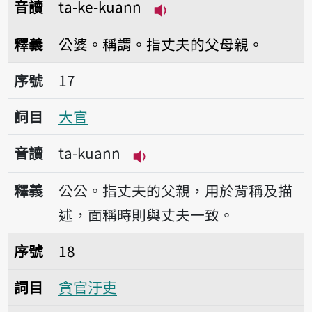
音讀
ta-ke-kuann
播放音讀ta-ke-kuann
釋義
公婆。稱謂。指丈夫的父母親。
序號17大官
序號
17
詞目
大官
音讀
ta-kuann
播放音讀ta-kuann
釋義
公公。指丈夫的父親，用於背稱及描
述，面稱時則與丈夫一致。
序號18貪官汙吏
序號
18
詞目
貪官汙吏