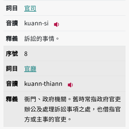
詞目
官司
音讀
kuann-si
播放音讀kuann-si
釋義
訴訟的事情。
序號8官廳
序號
8
詞目
官廳
音讀
kuann-thiann
播放音讀kuann-thian
釋義
衙門、政府機關。舊時常指政府官吏
辦公及處理訴訟事項之處，也借指官
方或主事的官吏。