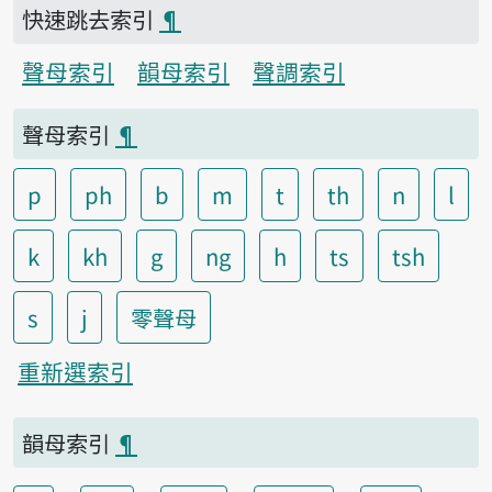
快速跳去索引
¶
聲母索引
韻母索引
聲調索引
聲母索引
¶
p
ph
b
m
t
th
n
l
k
kh
g
ng
h
ts
tsh
s
j
零聲母
重新選索引
韻母索引
¶