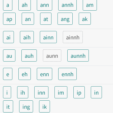
a
ah
ann
annh
am
ap
an
at
ang
ak
ai
aih
ainn
ainnh
au
auh
aunn
aunnh
e
eh
enn
ennh
i
ih
inn
im
ip
in
it
ing
ik