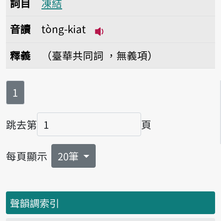
詞目
凍結
音讀
tòng-kiat
播放音讀tòng-kiat
釋義
（臺華共同詞 ，無義項）
第
頁
1
跳去第
頁
頁碼
每頁顯示
20筆
聲韻調索引