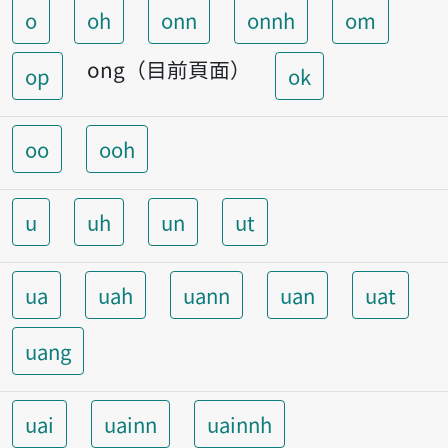
o
oh
onn
onnh
om
ong（目前頁面）
op
ok
oo
ooh
u
uh
un
ut
ua
uah
uann
uan
uat
uang
uai
uainn
uainnh