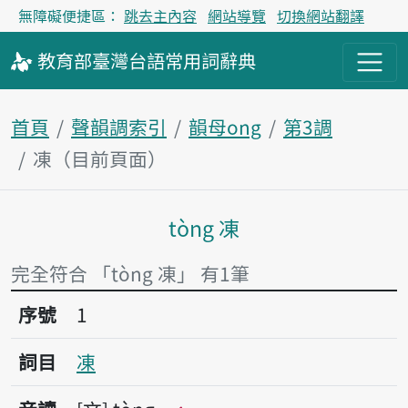
無障礙便捷區：
跳去主內容
網站導覽
切換網站翻譯
教育部
臺灣台語
常用詞
辭典
首頁
聲韻調索引
韻母ong
第3調
凍（目前頁面）
tòng 凍
主內容區塊
完全符合 「tòng 凍」 有1筆
序號1凍
序號
1
詞目
凍