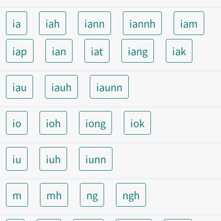
ia
iah
iann
iannh
iam
iap
ian
iat
iang
iak
iau
iauh
iaunn
io
ioh
iong
iok
iu
iuh
iunn
m
mh
ng
ngh