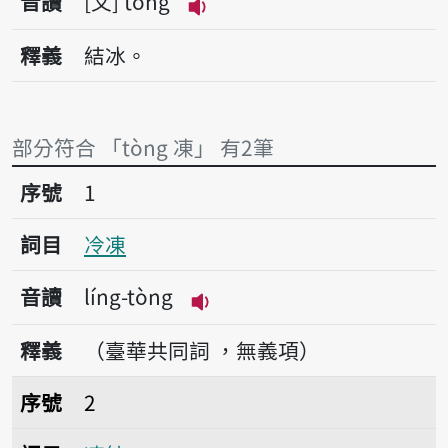
音讀
文
tòng
播放音讀tòng
釋義
結冰。
部分符合 「tòng 凍」 有2筆
序號1冷凍
序號
1
詞目
冷凍
音讀
líng-tòng
播放音讀líng-tòng
釋義
（臺華共同詞 ，無義項）
序號2凍結
序號
2