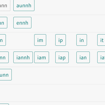
unn
aunnh
nn
ennh
nn
im
ip
in
it
ann
iannh
iam
iap
ian
ia
aunn