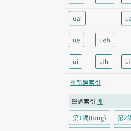
uai
u
ue
ueh
ui
uih
u
重新選索引
聲調索引
¶
第1調(tong)
第2調