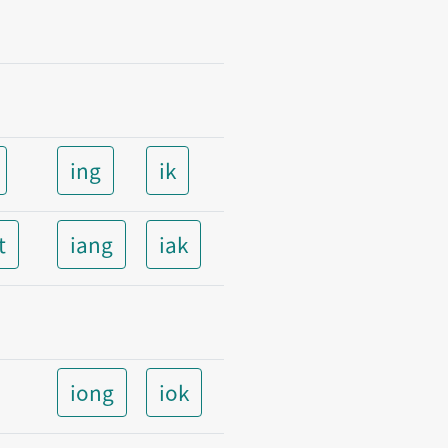
ing
ik
t
iang
iak
iong
iok