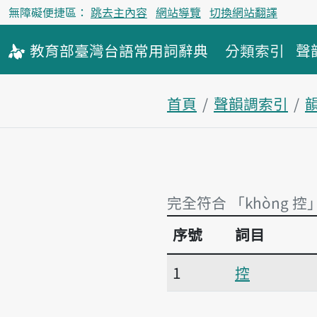
無障礙便捷區：
跳去主內容
網站導覽
切換網站翻譯
教育部
臺灣台語
常用詞
辭典
分類索引
聲
首頁
聲韻調索引
韻
完全符合 「khòng 控
序號
詞目
完全符合 「khòng 控
1
控