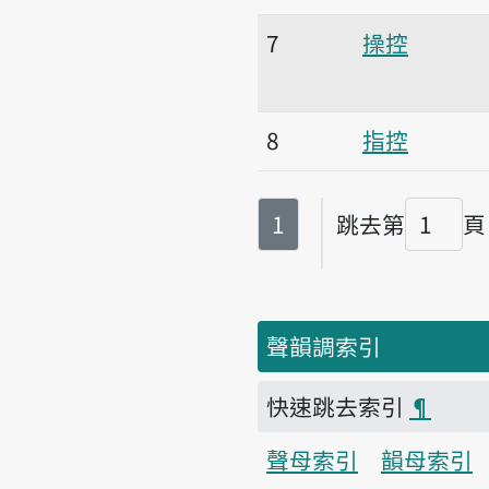
7
操控
8
指控
第
頁
1
跳去第
頁
頁碼
聲韻調索引
快速跳去索引
¶
聲母索引
韻母索引