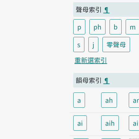
聲母索引
¶
p
ph
b
m
s
j
零聲母
重新選索引
韻母索引
¶
a
ah
a
ai
aih
a