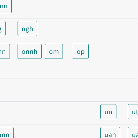
unn
g
ngh
nn
onnh
om
op
un
u
ann
uan
u