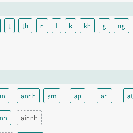
t
th
n
l
k
kh
g
ng
nn
annh
am
ap
an
a
inn
ainnh