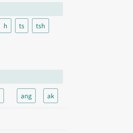
h
ts
tsh
t
ang
ak