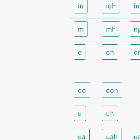
iu
iuh
i
m
mh
n
o
oh
o
oo
ooh
u
uh
ua
uah
u