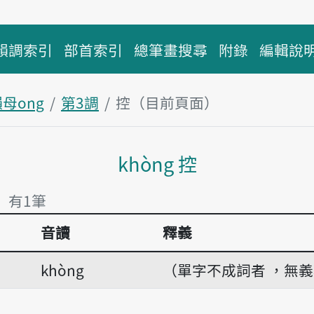
韻調索引
部首索引
總筆畫搜尋
附錄
編輯說
母ong
第3調
控（目前頁面）
主內容區塊
khòng 控
」 有1筆
音讀
釋義
」 有1筆
khòng
（單字不成詞者 ，無