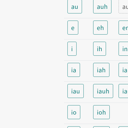
au
auh
a
e
eh
e
i
ih
i
ia
iah
i
iau
iauh
i
io
ioh