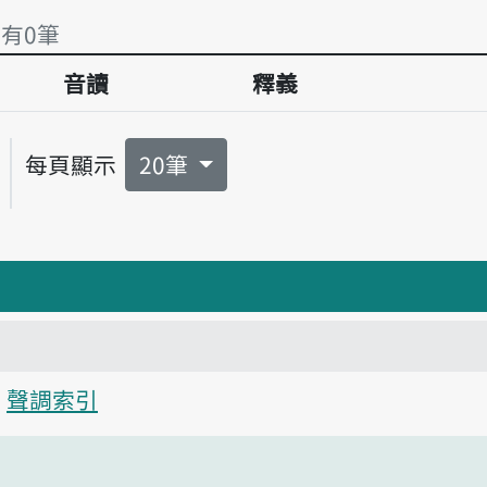
 有0筆
音讀
釋義
 有0筆
每頁顯示
20筆
聲調索引