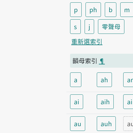
p
ph
b
m
s
j
零聲母
重新選索引
韻母索引
¶
a
ah
a
ai
aih
a
au
auh
a