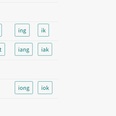
ing
ik
t
iang
iak
iong
iok