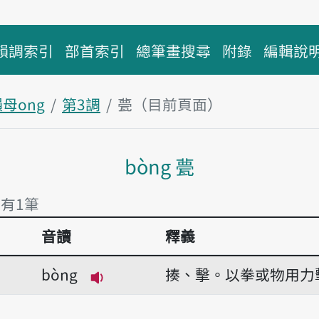
韻調索引
部首索引
總筆畫搜尋
附錄
編輯說
母ong
第3調
甍（目前頁面）
主內容區塊
bòng 甍
 有1筆
音讀
釋義
 有1筆
bòng
揍、擊。以拳或物用力
播放音讀bòng