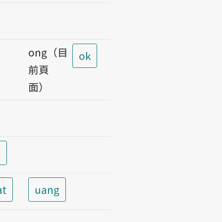
ong（目
ok
前頁
面）
t
at
uang