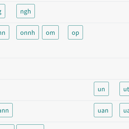
g
ngh
nn
onnh
om
op
un
u
ann
uan
u