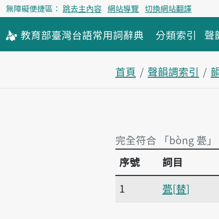
無障礙便捷區：
跳去主內容
網站導覽
切換網站翻譯
教育部
臺灣台語
常用詞
辭典
分類索引
聲
首頁
聲韻調索引
韻
完全符合 「bòng 甍」
序號
詞目
完全符合 「bòng 甍」
1
甍
替