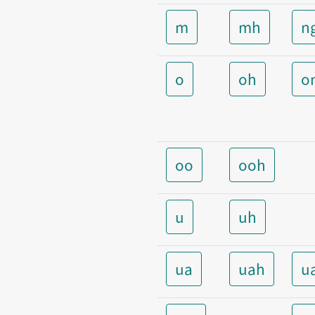
m
mh
n
o
oh
o
oo
ooh
u
uh
ua
uah
u