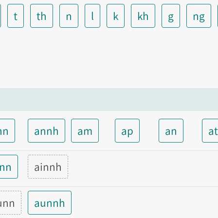
t
th
n
l
k
kh
g
ng
nn
annh
am
ap
an
a
inn
ainnh
unn
aunnh