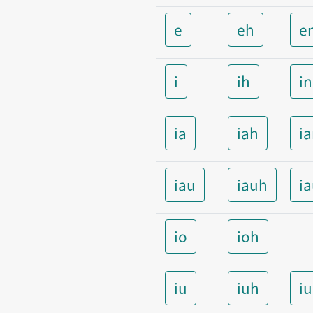
e
eh
e
i
ih
i
ia
iah
i
iau
iauh
i
io
ioh
iu
iuh
i