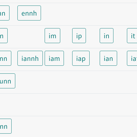
nn
ennh
nn
im
ip
in
it
ann
iannh
iam
iap
ian
ia
aunn
unn