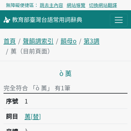
無障礙便捷區：
跳去主內容
網站導覽
切換網站翻譯
教育部
臺灣台語
常用詞
辭典
首頁
聲韻調索引
韻母o
第3調
薁（目前頁面）
ò 薁
主內容區塊
完全符合 「ò 薁」 有1筆
序號1薁
序號
1
詞目
薁
替