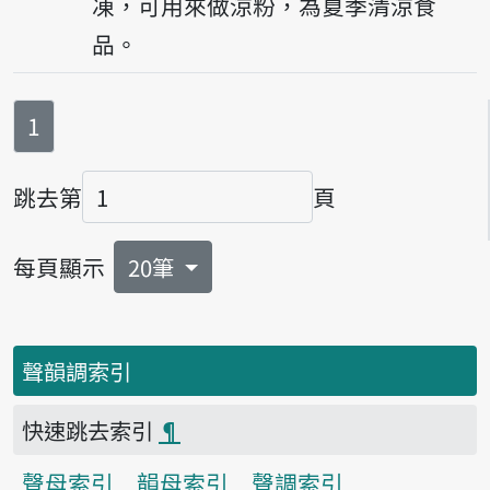
凍，可用來做涼粉，為夏季清涼食
品。
第
頁
1
跳去第
頁
頁碼
每頁顯示
20筆
聲韻調索引
快速跳去索引
¶
聲母索引
韻母索引
聲調索引