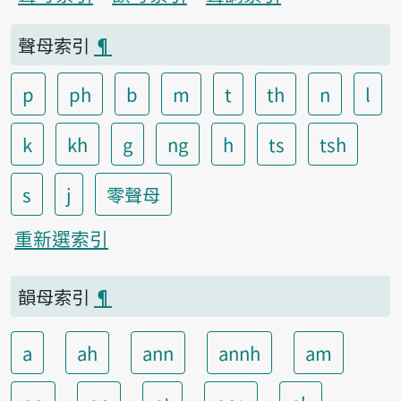
聲母索引
¶
p
ph
b
m
t
th
n
l
k
kh
g
ng
h
ts
tsh
s
j
零聲母
重新選索引
韻母索引
¶
a
ah
ann
annh
am