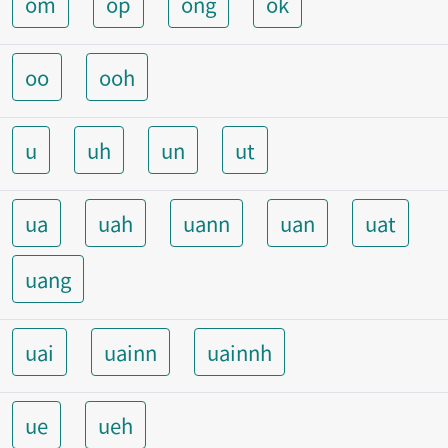
om
op
ong
ok
oo
ooh
u
uh
un
ut
ua
uah
uann
uan
uat
uang
uai
uainn
uainnh
ue
ueh