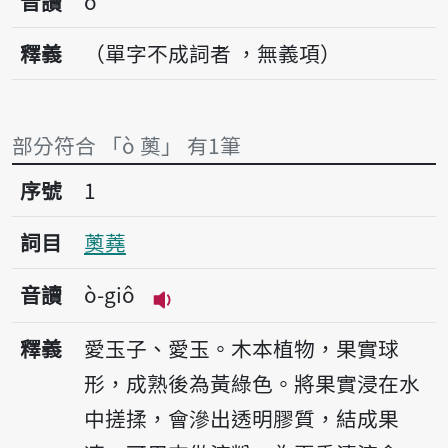
音讀
ò
釋義
（單字不成詞者 ，無義項）
部分符合 「ò 薁」 有1筆
序號1薁蕘
序號
1
詞目
薁蕘
音讀
ò-giô
播放音讀ò-giô
釋義
愛玉子、愛玉。木本植物，果實球
形，成熟後為黃綠色。將果實浸在水
中搓揉，會滲出透明膠質，結成果