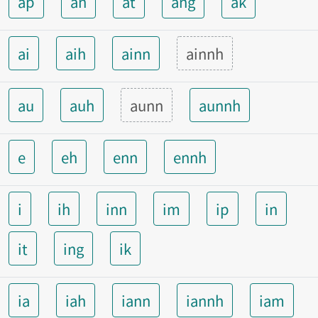
ap
an
at
ang
ak
ai
aih
ainn
ainnh
au
auh
aunn
aunnh
e
eh
enn
ennh
i
ih
inn
im
ip
in
it
ing
ik
ia
iah
iann
iannh
iam