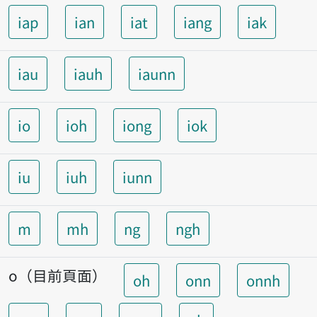
iap
ian
iat
iang
iak
iau
iauh
iaunn
io
ioh
iong
iok
iu
iuh
iunn
m
mh
ng
ngh
o（目前頁面）
oh
onn
onnh