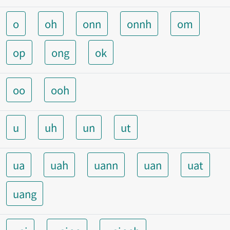
o
oh
onn
onnh
om
op
ong
ok
oo
ooh
u
uh
un
ut
ua
uah
uann
uan
uat
uang