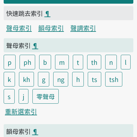
快速跳去索引
¶
聲母索引
韻母索引
聲調索引
聲母索引
¶
p
ph
b
m
t
th
n
l
k
kh
g
ng
h
ts
tsh
s
j
零聲母
重新選索引
韻母索引
¶