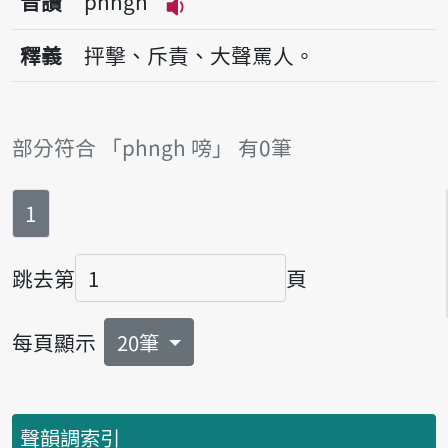
音讀
phngh
播放音讀phngh
釋義
抨擊、斥責、大聲罵人。
部分符合 「phngh 嗙」 有0筆
第
頁
1
跳去第
頁
頁碼
每頁顯示
20筆
聲韻調索引