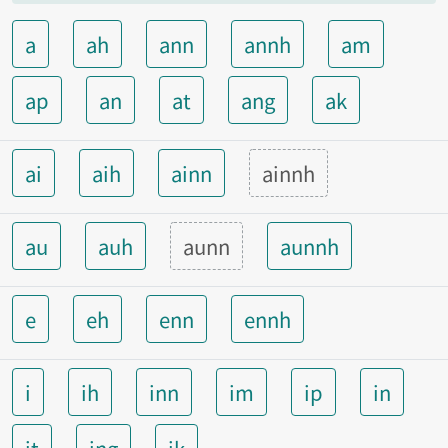
a
ah
ann
annh
am
ap
an
at
ang
ak
ai
aih
ainn
ainnh
au
auh
aunn
aunnh
e
eh
enn
ennh
i
ih
inn
im
ip
in