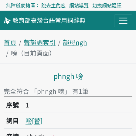
無障礙便捷區：
跳去主內容
網站導覽
切換網站翻譯
教育部
臺灣台語
常用詞
辭典
首頁
聲韻調索引
韻母ngh
嗙（目前頁面）
phngh 嗙
主內容區塊
完全符合 「phngh 嗙」 有1筆
序號1嗙
序號
1
詞目
嗙
替