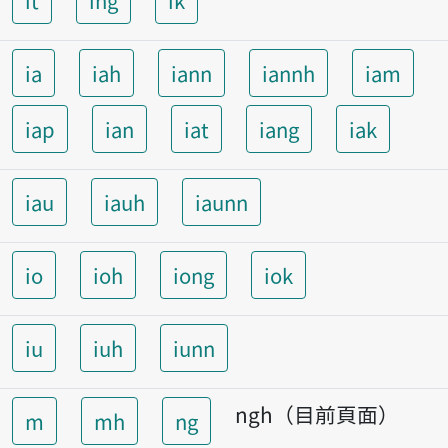
it
ing
ik
ia
iah
iann
iannh
iam
iap
ian
iat
iang
iak
iau
iauh
iaunn
io
ioh
iong
iok
iu
iuh
iunn
ngh（目前頁面）
m
mh
ng