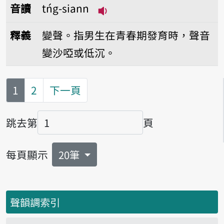
音讀
tńg-siann
播放音讀tńg-siann
釋義
變聲。指男生在青春期發育時，聲音
變沙啞或低沉。
第
頁
1
2
下一頁
跳去第
頁
頁碼
每頁顯示
20筆
聲韻調索引