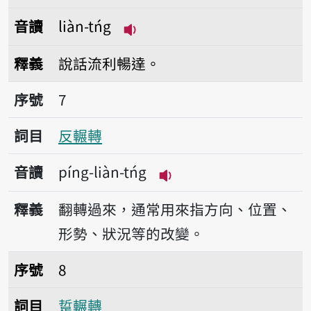
音讀
liàn-tńg
播放音讀liàn-tńg
釋義
說話流利暢達。
序號7反輾轉
序號
7
詞目
反輾轉
音讀
píng-liàn-tńg
播放音讀píng-liàn-tńg
釋義
翻轉過來，通常用來指方向、位置、
形勢、狀況等的改變。
序號8踅輾轉
序號
8
詞目
踅輾轉