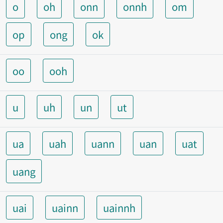
o
oh
onn
onnh
om
op
ong
ok
oo
ooh
u
uh
un
ut
ua
uah
uann
uan
uat
uang
uai
uainn
uainnh