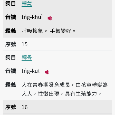
詞目
轉氣
音讀
tńg-khuì
播放音讀tńg-khuì
釋義
呼吸換氣。
手氣變好。
序號15轉骨
序號
15
詞目
轉骨
音讀
tńg-kut
播放音讀tńg-kut
釋義
人在青春期發育成長，由孩童轉變為
大人，性徵出現，具有生殖能力。
序號16轉來
序號
16