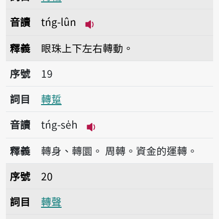
音讀
tńg-lûn
播放音讀tńg-lûn
釋義
眼珠上下左右轉動。
序號19轉踅
序號
19
詞目
轉踅
音讀
tńg-se̍h
播放音讀tńg-se̍h
釋義
轉身、轉圜。
周轉。資金的運轉。
序號20轉聲
序號
20
詞目
轉聲