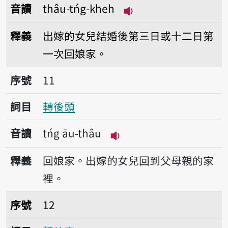
音讀
thâu-tńg-kheh
播放音讀thâu-tńg-kh
釋義
出嫁的女兒結婚後第三日或十二日第
一次回娘家。
序號11轉後頭
序號
11
詞目
轉後頭
音讀
tńg āu-thâu
播放音讀tńg āu-thâu
釋義
回娘家。出嫁的女兒回到父母親的家
裡。
序號12轉外家
序號
12