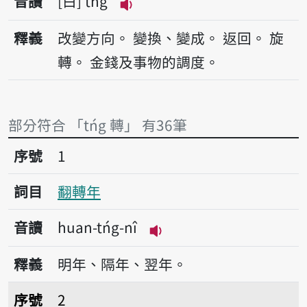
音讀
白
tńg
播放音讀tńg
釋義
改變方向。
變換、變成。
返回。
旋
轉。
金錢及事物的調度。
部分符合 「tńg 轉」 有36筆
序號1翻轉年
序號
1
詞目
翻轉年
音讀
huan-tńg-nî
播放音讀huan-tńg-nî
釋義
明年、隔年、翌年。
序號2反倒轉
序號
2