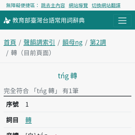
無障礙便捷區：
跳去主內容
網站導覽
切換網站翻譯
教育部
臺灣台語
常用詞
辭典
首頁
聲韻調索引
韻母ng
第2調
轉（目前頁面）
tńg 轉
主內容區塊
完全符合 「tńg 轉」 有1筆
序號1轉
序號
1
詞目
轉