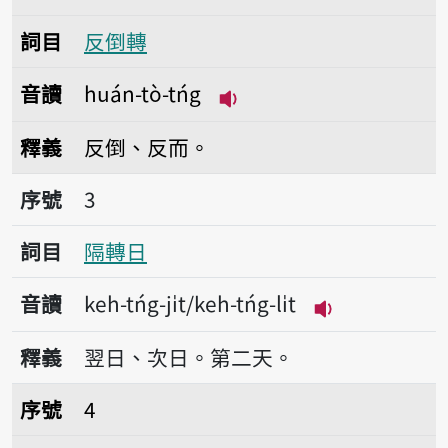
詞目
反倒轉
音讀
huán-tò-tńg
播放音讀huán-tò-tńg
釋義
反倒、反而。
序號3隔轉日
序號
3
詞目
隔轉日
音讀
keh-tńg-ji̍t/keh-tńg-li̍t
播放音讀keh-tńg-
釋義
翌日、次日。第二天。
序號4隔轉工
序號
4