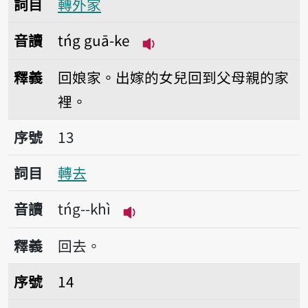
詞目
轉外家
音讀
tńg guā-ke
播放音讀tńg guā-ke
釋義
回娘家。出嫁的女兒回到父母親的家
裡。
序號13轉去
序號
13
詞目
轉去
音讀
tńg--khì
播放音讀tńg--khì
釋義
回去。
序號14轉氣
序號
14