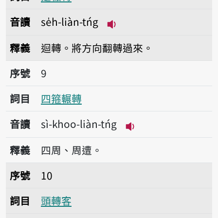
音讀
se̍h-liàn-tńg
播放音讀se̍h-liàn-tńg
釋義
迴轉。將方向翻轉過來。
序號9四箍輾轉
序號
9
詞目
四箍輾轉
音讀
sì-khoo-liàn-tńg
播放音讀sì-khoo-lià
釋義
四周、周遭。
序號10頭轉客
序號
10
詞目
頭轉客