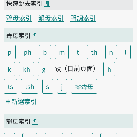
快速跳去索引
¶
聲母索引
韻母索引
聲調索引
聲母索引
¶
p
ph
b
m
t
th
n
l
ng（目前頁面）
k
kh
g
h
ts
tsh
s
j
零聲母
重新選索引
韻母索引
¶