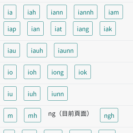
ia
iah
iann
iannh
iam
iap
ian
iat
iang
iak
iau
iauh
iaunn
io
ioh
iong
iok
iu
iuh
iunn
ng（目前頁面）
m
mh
ngh