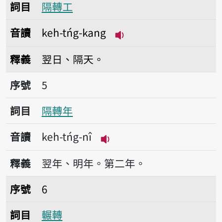
詞目
隔轉工
音讀
keh-tńg-kang
播放音讀keh-tńg-kang
釋義
翌日、隔天。
序號5隔轉年
序號
5
詞目
隔轉年
音讀
keh-tńg-nî
播放音讀keh-tńg-nî
釋義
翌年、明年。第二年。
序號6輾轉
序號
6
詞目
輾轉