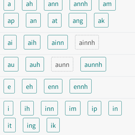
a
ah
ann
annh
am
ap
an
at
ang
ak
ai
aih
ainn
ainnh
au
auh
aunn
aunnh
e
eh
enn
ennh
i
ih
inn
im
ip
in
it
ing
ik