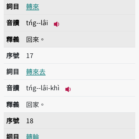
詞目
轉來
音讀
tńg--lâi
播放音讀tńg--lâi
釋義
回來。
序號17轉來去
序號
17
詞目
轉來去
音讀
tńg--lâi-khì
播放音讀tńg--lâi-khì
釋義
回家。
序號18轉輪
序號
18
詞目
轉輪