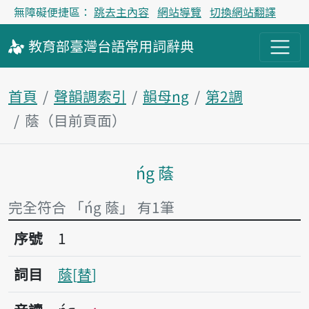
無障礙便捷區：
跳去主內容
網站導覽
切換網站翻譯
教育部
臺灣台語
常用詞
辭典
首頁
聲韻調索引
韻母ng
第2調
蔭（目前頁面）
ńg 蔭
主內容區塊
完全符合 「ńg 蔭」 有1筆
序號1蔭
序號
1
詞目
蔭
替