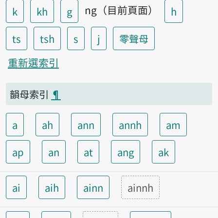
ng（目前頁面）
k
kh
g
h
ts
tsh
s
j
零聲母
重新選索引
韻母索引
¶
a
ah
ann
annh
am
ap
an
at
ang
ak
ai
aih
ainn
ainnh