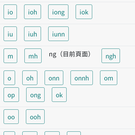
io
ioh
iong
iok
iu
iuh
iunn
ng（目前頁面）
m
mh
ngh
o
oh
onn
onnh
om
op
ong
ok
oo
ooh