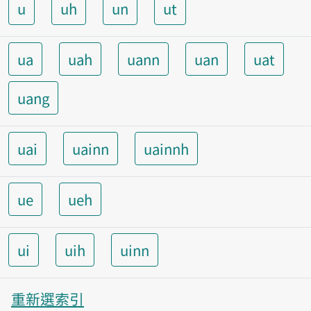
u
uh
un
ut
ua
uah
uann
uan
uat
uang
uai
uainn
uainnh
ue
ueh
ui
uih
uinn
重新選索引