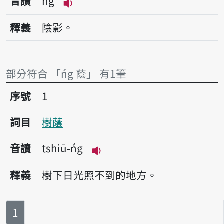
音讀
ńg
播放音讀ńg
釋義
陰影。
部分符合 「ńg 蔭」 有1筆
序號1樹蔭
序號
1
詞目
樹蔭
音讀
tshiū-ńg
播放音讀tshiū-ńg
釋義
樹下日光照不到的地方。
第
頁
1