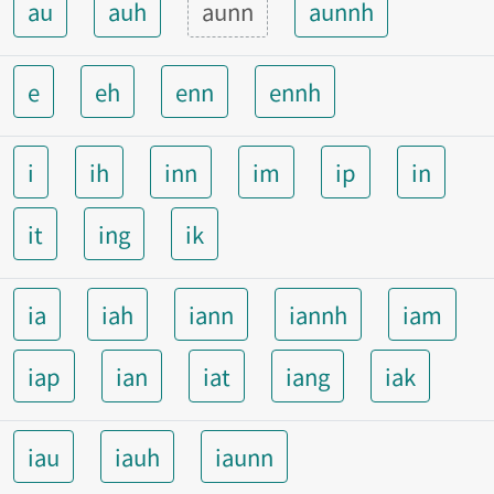
au
auh
aunn
aunnh
e
eh
enn
ennh
i
ih
inn
im
ip
in
it
ing
ik
ia
iah
iann
iannh
iam
iap
ian
iat
iang
iak
iau
iauh
iaunn