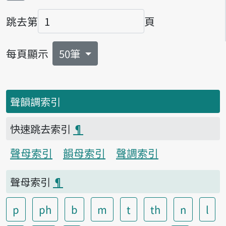
跳去第
頁
頁碼
每頁顯示
50筆
聲韻調索引
快速跳去索引
¶
聲母索引
韻母索引
聲調索引
聲母索引
¶
p
ph
b
m
t
th
n
l